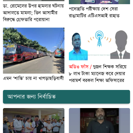
ডা. রোমেলের উপর হামলার ঘটনায়
পদোন্নতি পরীক্ষায় দেশ সেরা
আদালতে মামলা; তিন আসামীর
রাঙামাটির এটিএসআই রাহাত
বিরুদ্ধে গ্রেফতারি পরোয়ানা
অডিও ফাঁস /
দুজন শিক্ষক সরিয়ে
৮ লাখ টাকা ম্যানেজ করে দেয়ার
এমন ‘শান্তি’ চায় না খাগড়াছড়িবাসী
পরামর্শ বরকল শিক্ষা অফিসারের
আপনার জন্য নির্বাচিত