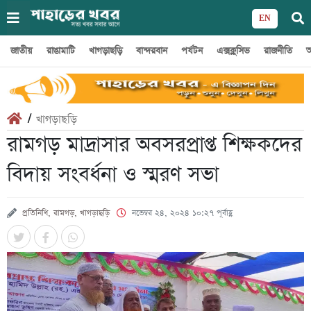
EN
জাতীয়
রাঙামাটি
খাগড়াছড়ি
বান্দরবান
পর্যটন
এক্সক্লুসিভ
রাজনীতি
অ
/
খাগড়াছড়ি
রামগড় মাদ্রাসার অবসরপ্রাপ্ত শিক্ষকদের
বিদায় সংবর্ধনা ও স্মরণ সভা
প্রতিনিধি, রামগড়, খাগড়াছড়ি
নভেম্বর ২৪, ২০২৪ ১০:২৭ পূর্বাহ্ণ