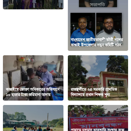
মাদকমুক্ত সমাজের প্রত্যয়ে
বাঘাইছড়িতে জমজমাট প্রীতি ফুটবল
বাংলাদেশ জাতীয়তাবাদী তাঁতী দলের
ম্যাচ
কাপ্তাই উপজেলার নতুন কমিটি গঠন
কাপ্তাইয়ে ভোক্তা অধিকারের অভিযানে
রাজস্থলীতে ২৫ সরকারি প্রাথমিক
১০ হাজার টাকা জরিমানা আদায়
বিদ্যালয়ে প্রধান শিক্ষক শূন্য
পাহাড়ে চলমান ভাতৃঘাতি সংঘাত বন্ধে