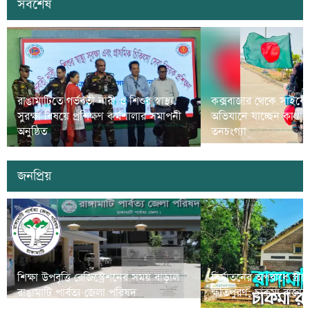
সর্বশেষ
রাঙামাটিতে গর্ভবতী নারী ও শিশুর স্বাস্থ্য
কক্সবাজার থেকে সাইকে
সুরক্ষা বিষয়ে প্রশিক্ষণ কর্মশালার সমাপনী
অভিযানে যাচ্ছেন কাপ্তা
অনুষ্ঠিত
তনচংগ্যা
জনপ্রিয়
শিক্ষা উপবৃত্তি রেজিস্ট্রেশনের সময় বাড়াল
নির্যাতনের অপরাধে স্ত্র
রাঙামাটি পার্বত্য জেলা পরিষদ
ক্ষতিপুরণ; চাকমা রাজার