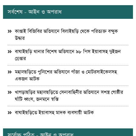
সর্বশেষ - আইন ও অপরাধ
কাপ্তাই বিজিবির অভিযানে বিলাইছড়ি থেকে পরিত্যক্ত বন্দুক
উদ্ধার
বাঘাইছড়ি থানার বিশেষ অভিযানে ৯৮ পিস ইয়াবাসহ দুইজন
গ্রেপ্তার
মহালছড়িতে পুলিশের অভিযানে গাঁজা ও মোটরসাইকেলসহ
একজন আটক
খাগড়াছড়ির মহালছড়িতে সেনাবাহিনীর অভিযানে সশস্ত্র গোষ্ঠীর
ঘাঁটি ধ্বংস, জনমনে স্বস্তি
বাঘাইছড়িতে ইয়াবাসহ মাদক ব্যবসায়ী আটক
সর্বোচ্চ পঠিত - আইন ও অপরাধ