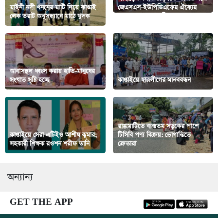
মাইনী নদী খননের মাটি দিয়ে কাপ্তাই
জেএসএস-ইউপিডিএফের ঐক্যের
লেক ভরাট অনুসন্ধ্যানে মাঠে দুদক
আহবানে সাজেকবাসীর মানববন্ধন
আবাসস্থল ধ্বংস করায় হাতি-মানুষের
সংঘাত সৃষ্টি হচ্ছে
কাপ্তাইয়ে ছাত্রলীগের মানববন্ধন
রাঙামাটিতে ব্যস্ততম সড়কের পাশে
কাপ্তাইয়ে সেরা এটিইও আশীষ কুমার;
টিসিবি পণ্য বিক্রয়: ভোগান্তিতে
সহকারী শিক্ষক রওশন শরীফ তানি
ক্রেতারা
অন্যান্য
GET THE APP