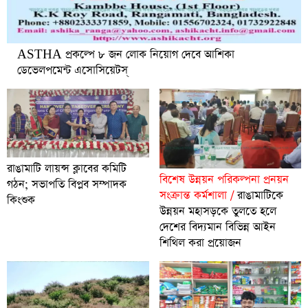
ASTHA প্রকল্পে ৮ জন লোক নিয়োগ দেবে আশিকা
ডেভেলপমেন্ট এসোসিয়েটস্
রাঙামাটি লায়ন্স ক্লাবের কমিটি
বিশেষ উন্নয়ন পরিকল্পনা প্রনয়ন
গঠন; সভাপতি বিপ্লব সম্পাদক
সংক্রান্ত কর্মশালা /
রাঙামাটিকে
কিংশুক
উন্নয়ন মহাসড়কে তুলতে হলে
দেশের বিদ্যমান বিভিন্ন আইন
শিথিল করা প্রয়োজন