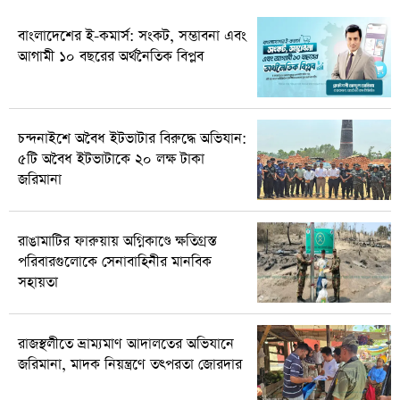
বাংলাদেশের ই-কমার্স: সংকট, সম্ভাবনা এবং
আগামী ১০ বছরের অর্থনৈতিক বিপ্লব
চন্দনাইশে অবৈধ ইটভাটার বিরুদ্ধে অভিযান:
৫টি অবৈধ ইটভাটাকে ২০ লক্ষ টাকা
জরিমানা
রাঙামাটির ফারুয়ায় অগ্নিকাণ্ডে ক্ষতিগ্রস্ত
পরিবারগুলোকে সেনাবাহিনীর মানবিক
সহায়তা
রাজস্থলীতে ভ্রাম্যমাণ আদালতের অভিযানে
জরিমানা, মাদক নিয়ন্ত্রণে তৎপরতা জোরদার