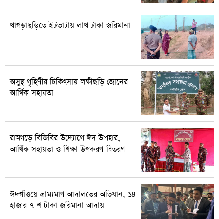
খাগড়াছড়িতে ইটভাটায় লাখ টাকা জরিমানা
অসুস্থ গৃহিণীর চিকিৎসায় লক্ষীছড়ি জোনের
আর্থিক সহায়তা
রামগড়ে বিজিবির উদ্যোগে ঈদ উপহার,
আর্থিক সহায়তা ও শিক্ষা উপকরণ বিতরণ
ঈদগাঁওয়ে ভ্রাম্যমাণ আদালতের অভিযান, ১৪
হাজার ৭ শ টাকা জরিমানা আদায়