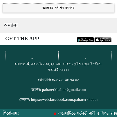
আজকের সর্বশেষ সবখবর
‎পার্বত্য জেলা পরিষদের নিয়োগে ৯৩ শতাংশ মেধাভিত্তিক
7
নিয়োগ চেয়ে ৬ দফা দাবি কোটা বিরোধী ঐক্যজোটের
অন্যান্য
মহালছড়িতে বন্যায় ক্ষতিগ্রস্ত কৃষকদের মাঝে বিনামূল্যে
8
কৃষি উপকরণ বিতরণ
GET THE APP
বাঘাইছড়ি থানার বিশেষ অভিযানে ৯৮ পিস ইয়াবাসহ
9
দুইজন গ্রেপ্তার
-
-
মহালছড়িতে সেনাবাহিনীর বিনামূল্যে চিকিৎসা সেবা, ওষুধ
কার্যালয়: বই একাডেমি ভবন, ২য় তলা, বনরূপা (পুলিশ বক্সের বিপরীতে),
10
ও ত্রাণ বিতরণ
রাঙামাটি-৪৫০০।
যোগাযোগ: ০১৮ ১২- ৯০ ৭৯ ৬৫
ইমেইল: paharerkhabor@gmail.com
ফেসবুক: https://web.facebook.com/paharerkhabor
শিরোনাম:
রাঙামাটিতে গর্ভবতী নারী ও শিশুর স্বাস্থ্য 