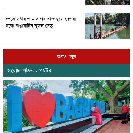
ভেসে উঠায় ৩ মাস পর আজ খুলে দেওয়া
হলো রাঙামাটির ঝুলন্ত সেতু
আরও পড়ুন
সর্বোচ্চ পঠিত - পর্যটন