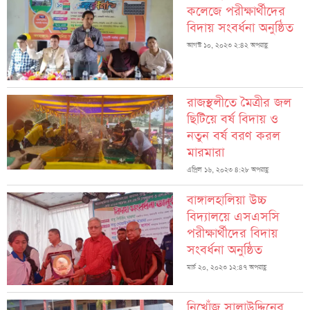
কলেজে পরীক্ষার্থীদের
বিদায় সংবর্ধনা অনুষ্ঠিত
আগস্ট ১০, ২০২৩ ২:৪২ অপরাহ্ণ
রাজস্থলীতে মৈত্রীর জল
ছিটিয়ে বর্ষ বিদায় ও
নতুন বর্ষ বরণ করল
মারমারা
এপ্রিল ১৬, ২০২৩ ৪:২৮ অপরাহ্ণ
বাঙ্গালহালিয়া উচ্চ
বিদ্যালয়ে এসএসসি
পরীক্ষার্থীদের বিদায়
সংবর্ধনা অনুষ্ঠিত
মার্চ ২০, ২০২৩ ১২:৪৭ অপরাহ্ণ
নিখোঁজ সালাউদ্দিনের