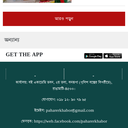
আরও পড়ুন
অন্যান্য
GET THE APP
-
-
কার্যালয়: বই একাডেমি ভবন, ২য় তলা, বনরূপা (পুলিশ বক্সের বিপরীতে),
রাঙামাটি-৪৫০০।
যোগাযোগ: ০১৮ ১২- ৯০ ৭৯ ৬৫
ইমেইল: paharerkhabor@gmail.com
ফেসবুক: https://web.facebook.com/paharerkhabor