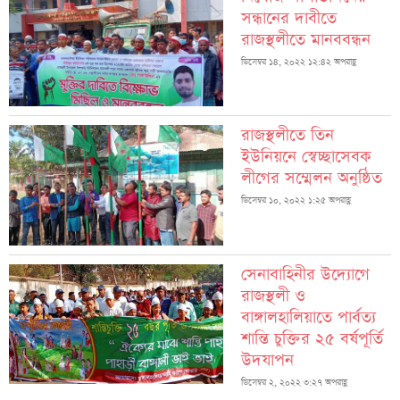
সন্ধানের দাবীতে
রাজস্থলীতে মানববন্ধন
ডিসেম্বর ১৪, ২০২২ ১২:৪২ অপরাহ্ণ
রাজস্থলীতে তিন
ইউনিয়নে স্বেচ্ছাসেবক
লীগের সম্মেলন অনুষ্ঠিত
ডিসেম্বর ১০, ২০২২ ১:২৫ অপরাহ্ণ
সেনাবাহিনীর উদ্যোগে
রাজস্থলী ও
বাঙ্গালহালিয়াতে পার্বত্য
শান্তি চুক্তির ২৫ বর্ষপূর্তি
উদযাপন
ডিসেম্বর ২, ২০২২ ৩:২৭ অপরাহ্ণ