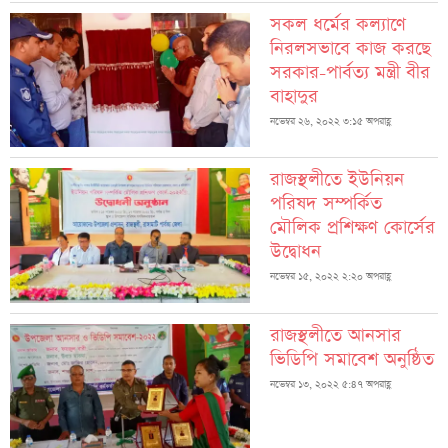
সকল ধর্মের কল্যাণে
নিরলসভাবে কাজ করছে
সরকার-পার্বত্য মন্ত্রী বীর
বাহাদুর
নভেম্বর ২৬, ২০২২ ৩:১৫ অপরাহ্ণ
রাজস্থলীতে ইউনিয়ন
পরিষদ সম্পর্কিত
মৌলিক প্রশিক্ষণ কোর্সের
উদ্বোধন
নভেম্বর ১৫, ২০২২ ২:২০ অপরাহ্ণ
রাজস্থলীতে আনসার
ভিডিপি সমাবেশ অনুষ্ঠিত
নভেম্বর ১৩, ২০২২ ৫:৪৭ অপরাহ্ণ