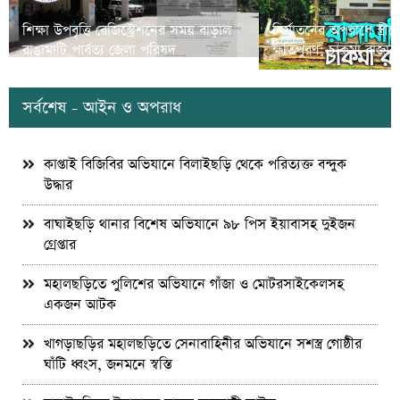
শিক্ষা উপবৃত্তি রেজিস্ট্রেশনের সময় বাড়াল
নির্যাতনের অপরাধে স্ত্র
রাঙামাটি পার্বত্য জেলা পরিষদ
ক্ষতিপুরণ; চাকমা রাজার
সর্বশেষ - আইন ও অপরাধ
কাপ্তাই বিজিবির অভিযানে বিলাইছড়ি থেকে পরিত্যক্ত বন্দুক
উদ্ধার
বাঘাইছড়ি থানার বিশেষ অভিযানে ৯৮ পিস ইয়াবাসহ দুইজন
গ্রেপ্তার
মহালছড়িতে পুলিশের অভিযানে গাঁজা ও মোটরসাইকেলসহ
একজন আটক
খাগড়াছড়ির মহালছড়িতে সেনাবাহিনীর অভিযানে সশস্ত্র গোষ্ঠীর
ঘাঁটি ধ্বংস, জনমনে স্বস্তি