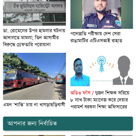
ডা. রোমেলের উপর হামলার ঘটনায়
পদোন্নতি পরীক্ষায় দেশ সেরা
আদালতে মামলা; তিন আসামীর
রাঙামাটির এটিএসআই রাহাত
বিরুদ্ধে গ্রেফতারি পরোয়ানা
অডিও ফাঁস /
দুজন শিক্ষক সরিয়ে
৮ লাখ টাকা ম্যানেজ করে দেয়ার
এমন ‘শান্তি’ চায় না খাগড়াছড়িবাসী
পরামর্শ বরকল শিক্ষা অফিসারের
আপনার জন্য নির্বাচিত