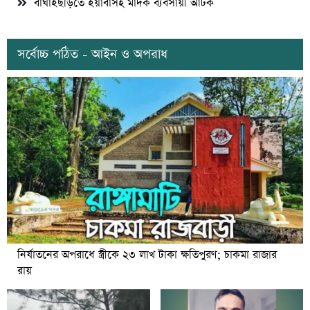
বাঘাইছড়িতে ইয়াবাসহ মাদক ব্যবসায়ী আটক
সর্বোচ্চ পঠিত - আইন ও অপরাধ
নির্যাতনের অপরাধে স্ত্রীকে ২৩ লাখ টাকা ক্ষতিপুরণ; চাকমা রাজার
রায়