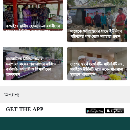
কাপ্তাইয়ে স্থানীয় হেডম্যান-কারবারীদের
সাথে মতবিনিমিয় করলেন জোন
সাজেকে ক্ষতিগ্রস্তদের মাঝে ইউনিয়ন
অধিনায়ক
পরিষদের পক্ষ থেকে সহায়তা প্রদান
রাঙামাটিতে ডিজিএনএম’র
মহাপরিচালকের পদত্যাগের দাবিতে
দেশের স্বার্থে মেজরিটি- মাইনরিটি নয়,
কর্মকর্তা- কর্মচারী ও শিক্ষার্থীদের
সবাইকে ইউনিটি হতে হবে– মাওলানা
মানববন্ধন
মুহাম্মদ শাহজাহান
অন্যান্য
GET THE APP