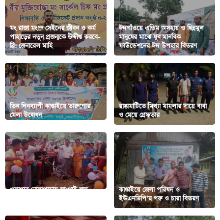
মং রাজা মংপ্রু সেইনের জীবন ও কর্ম
ঈদগাঁওয়ে এতিম অসহায় ও ছিন্নমুল
পাহাড়ের নতুন প্রজন্মকে উদ্দীপ্ত করবে-
মানুষের মাঝে যুব মানবিক
ব্রি: জেনারেল মাহি
ফাউন্ডেশনের ঈদ উপহার বিতরণ
তিন দিনব্যাপী কাপ্তাইয়ে তারুণ্যের
রাঙামাটিতে মিথ্যা মামলার দায়ে বাবা
মেলা উদ্বোধন
ও মেয়ে গ্রেফতার
ওয়াগ্গার নোয়াপাড়ায় সাংগ্রাই জল
কাপ্তাইয়ে জেলা পরিষদ ও
উৎসব অনুষ্ঠিত
ইউএনডিপি’র গরু ও চারা বিতরণ