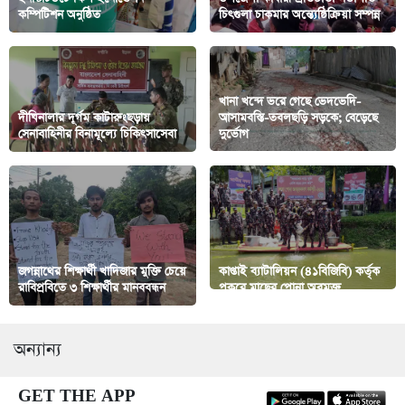
কম্পিটিশন অনুষ্ঠিত
চিৎগুলা চাকমার অন্ত্যেষ্ঠিক্রিয়া সম্পন্ন
খানা খন্দে ভরে গেছে ভেদভেদি-
দীঘিনালার দূর্গম কাটারুংছড়ায়
আসামবস্তি-তবলছড়ি সড়কে; বেড়েছে
সেনাবাহিনীর বিনামূল্যে চিকিৎসাসেবা
দুর্ভোগ
জগন্নাথের শিক্ষার্থী খাদিজার মুক্তি চেয়ে
কাপ্তাই ব্যাটালিয়ন (৪১বিজিবি) কর্তৃক
রাবিপ্রবিতে ৩ শিক্ষার্থীর মানববন্ধন
পুকুরে মাছের পোনা অবমুক্ত
অন্যান্য
GET THE APP