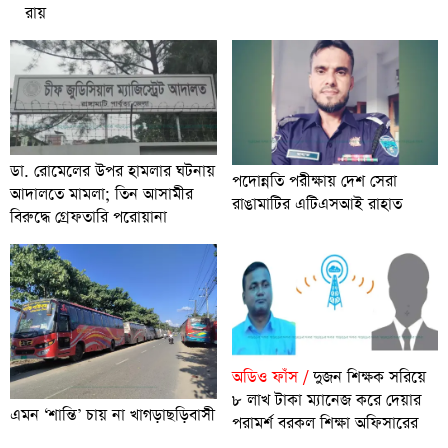
রায়
ডা. রোমেলের উপর হামলার ঘটনায়
পদোন্নতি পরীক্ষায় দেশ সেরা
আদালতে মামলা; তিন আসামীর
রাঙামাটির এটিএসআই রাহাত
বিরুদ্ধে গ্রেফতারি পরোয়ানা
অডিও ফাঁস /
দুজন শিক্ষক সরিয়ে
৮ লাখ টাকা ম্যানেজ করে দেয়ার
এমন ‘শান্তি’ চায় না খাগড়াছড়িবাসী
পরামর্শ বরকল শিক্ষা অফিসারের