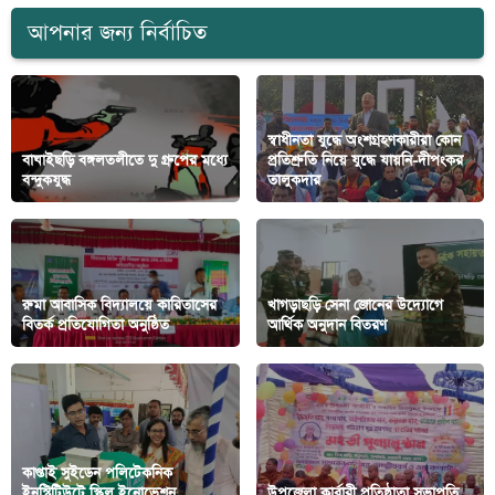
আপনার জন্য নির্বাচিত
স্বাধীনতা যুদ্ধে অংশগ্রহণকারীরা কোন
বাঘাইছড়ি বঙ্গলতলীতে দু গ্রুপের মধ্যে
প্রতিশ্রুতি নিয়ে যুদ্ধে যায়নি-দীপংকর
বন্দুকযুদ্ধ
তালুকদার
রুমা আবাসিক বিদ্যালয়ে কারিতাসের
খাগড়াছড়ি সেনা জোনের উদ্যোগে
বিতর্ক প্রতিযোগিতা অনুষ্ঠিত
আর্থিক অনুদান বিতরণ
কাপ্তাই সুইডেন পলিটেকনিক
ইনস্টিটিউটে স্কিল ইনোভেশন
উপজেলা কার্বারী প্রতিষ্ঠাতা সভাপতি