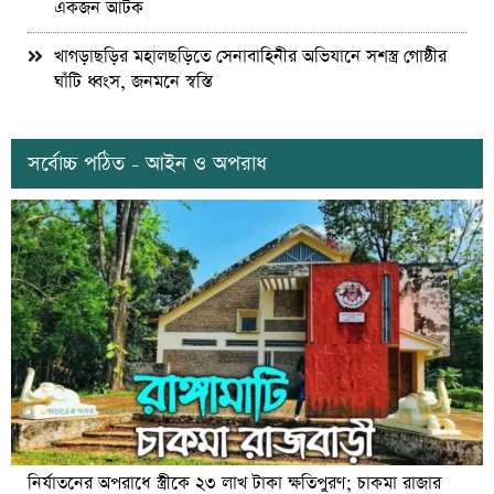
একজন আটক
খাগড়াছড়ির মহালছড়িতে সেনাবাহিনীর অভিযানে সশস্ত্র গোষ্ঠীর
ঘাঁটি ধ্বংস, জনমনে স্বস্তি
সর্বোচ্চ পঠিত - আইন ও অপরাধ
নির্যাতনের অপরাধে স্ত্রীকে ২৩ লাখ টাকা ক্ষতিপুরণ; চাকমা রাজার