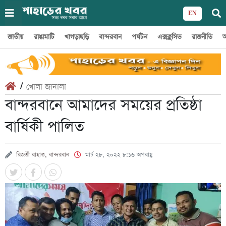
EN
জাতীয়
রাঙামাটি
খাগড়াছড়ি
বান্দরবান
পর্যটন
এক্সক্লুসিভ
রাজনীতি
অ
/
খোলা জানালা
বান্দরবানে আমাদের সময়ের প্রতিষ্ঠা
বার্ষিকী পালিত
রিজভী রাহাত, বান্দরবান
মার্চ ২৮, ২০২২ ৮:১৬ অপরাহ্ণ