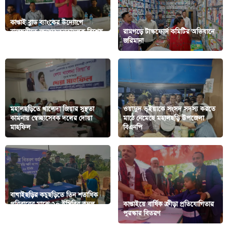
কাপ্তাই ব্লাড ব্যাংকের উদ্যোগে
রাজস্থলীতে জনসচেতনতামূলক বিশেষ
রামগড়ে টাস্কফোর্স কমিটির অভিযানে
ক্যাম্পেইন
জরিমানা
মহালছড়িতে খালেদা জিয়ার সুস্থতা
ওয়াদুদ ভূইয়াকে সংসদ সদস্য করতে
কামনায় স্বেচ্ছাসেবক দলের দোয়া
মাঠে নেমেছে মহালছড়ি উপজেলা
মাহফিল
বিএনপি
বাঘাইছড়ির কচুছড়িতে তিন শতাধিক
পরিবারের মাঝে ২০ ইসিবির কম্বল
কাপ্তাইয়ে বার্ষিক ক্রীড়া প্রতিযোগিতার
বিতরণ
পুরস্কার বিতরণ