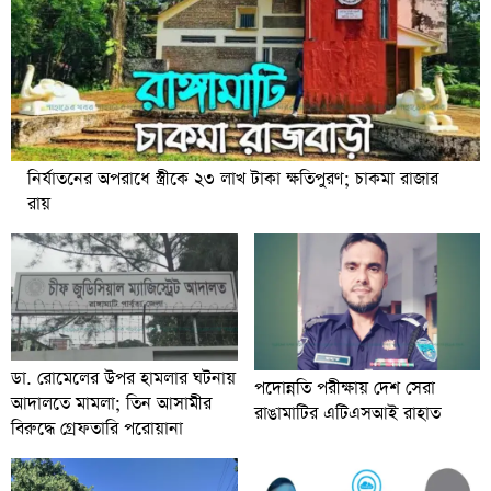
নির্যাতনের অপরাধে স্ত্রীকে ২৩ লাখ টাকা ক্ষতিপুরণ; চাকমা রাজার
রায়
ডা. রোমেলের উপর হামলার ঘটনায়
পদোন্নতি পরীক্ষায় দেশ সেরা
আদালতে মামলা; তিন আসামীর
রাঙামাটির এটিএসআই রাহাত
বিরুদ্ধে গ্রেফতারি পরোয়ানা