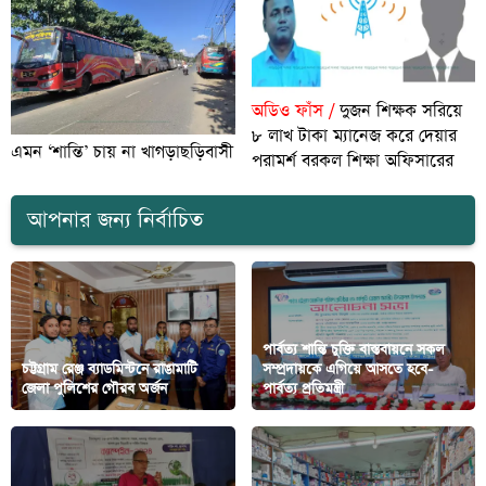
অডিও ফাঁস /
দুজন শিক্ষক সরিয়ে
৮ লাখ টাকা ম্যানেজ করে দেয়ার
এমন ‘শান্তি’ চায় না খাগড়াছড়িবাসী
পরামর্শ বরকল শিক্ষা অফিসারের
আপনার জন্য নির্বাচিত
পার্বত্য শান্তি চুক্তি বাস্তবায়নে সকল
চট্টগ্রাম রেঞ্জ ব্যাডমিন্টনে রাঙামাটি
সম্প্রদায়কে এগিয়ে আসতে হবে-
জেলা পুলিশের গৌরব অর্জন
পার্বত্য প্রতিমন্ত্রী