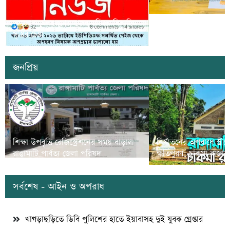
সাজেকে অপহরণের গুজব ছড়িয়ে বিভ্রান্তি
খাগড়াছড়িতে ডিবি পুলি
সৃষ্টির চেষ্টা
দুই যুবক গ্রেপ্তার
জনপ্রিয়
শিক্ষা উপবৃত্তি রেজিস্ট্রেশনের সময় বাড়াল
নির্যাতনের অপরাধে স্ত্র
রাঙামাটি পার্বত্য জেলা পরিষদ
ক্ষতিপুরণ; চাকমা রাজার
সর্বশেষ - আইন ও অপরাধ
খাগড়াছড়িতে ডিবি পুলিশের হাতে ইয়াবাসহ দুই যুবক গ্রেপ্তার