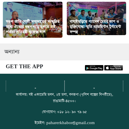
সকল জাতি গোষ্ঠী সম্প্রদায়ের সংস্কৃতির
বাঘাইছড়িতে প্যানেল মেয়র কাপ ও
মধ্যে ঐক্যের বন্ধন গড়ে তুলতে চাই-
মুক্তিযোদ্ধা স্মৃতি ব্যাডমিন্টন টুর্নামেন্ট
পার্বত্য প্রতিমন্ত্রী কুজেন্দ্র লাল
সম্পন্ন
অন্যান্য
GET THE APP
-
-
কার্যালয়: বই একাডেমি ভবন, ২য় তলা, বনরূপা (পুলিশ বক্সের বিপরীতে),
রাঙামাটি-৪৫০০।
যোগাযোগ: ০১৮ ১২- ৯০ ৭৯ ৬৫
ইমেইল: paharerkhabor@gmail.com