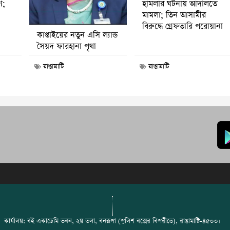
হামলার ঘটনায় আদালতে
ণ;
মামলা; তিন আসামীর
বিরুদ্ধে গ্রেফতারি পরোয়ানা
কাপ্তাইয়ের নতুন এসি ল্যান্ড
সৈয়দ ফারহানা পৃথা
রাঙামাটি
রাঙামাটি
কার্যালয়: বই একাডেমি ভবন, ২য় তলা, বনরূপা (পুলিশ বক্সের বিপরীতে), রাঙামাটি-৪৫০০।