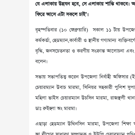
যে এলাকায় উন্নযন হবে, সে এলাকায় শান্তি থাকবে। আমি
ফিরে আসে এটা সকলে চাই’।
বৃহস্পতিবার (১০ ফেব্রুয়ারি) সকাল ১১ টায় উপজে
কর্মকর্তা, হেডম্যান,কার্বারী ও স্থানীয় গণ্যমান্য ব্যক
বৃদ্ধি, জনসচেতনতা ও করণীয় সংক্রান্ত আলোচনা এবং
বলেন।
সভায় সভাপতিত্ব করেন উপজেলা নির্বাহী অফিসার 
চেয়ারম্যান উবাচ মারমা, সিনিয়র সহকারী পুলিশ স
মহিলা ভাইস চেয়ারম্যান উচসিন মারমা, রাজস্থলী থানা
ডাঃ রুইহ্লা অং মারমা।
এছাড়া হেডম্যান উথিনসিন মারমা, উপজেলা শিক্ষা অফ
আ.লীগের সাধারণ সম্পাদক ও ইউপি চেয়ারম্যান পুচিং