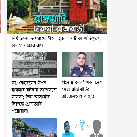
নির্যাতনের অপরাধে স্ত্রীকে ২৩ লাখ টাকা ক্ষতিপুরণ;
চাকমা রাজার রায়
পদোন্নতি পরীক্ষায় দেশ
ডা. রোমেলের উপর
সেরা রাঙামাটির
হামলার ঘটনায় আদালতে
এটিএসআই রাহাত
মামলা; তিন আসামীর
বিরুদ্ধে গ্রেফতারি
পরোয়ানা