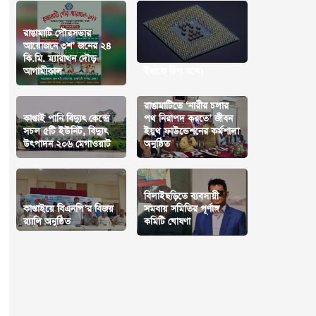
‎রাঙামাটি পৌরসভার
আয়োজনে ৩শ’ জনের ২৪
কি.মি. ম্যারাথন দৌড়
আগামীকাল
ইহাকে চিপ বলে!
রাঙামাটিতে ‘নারীর চলার
কাপ্তাই পানি বিদ্যুৎ কেন্দ্রে
পথ নিরাপদ করতে’ জীবন
সচল ৫টি ইউনিট, বিদ্যুৎ
ইয়ুথ ফাউন্ডেশনের কর্মশালা
উৎপাদন ২০৬ মেগাওয়াট
অনুষ্ঠিত
বিলাইছড়িতে ব্যবসায়ী
কাপ্তাইয়ে বিএনপি’র বিজয়
সমবায় সমিতির পূর্ণাঙ্গ
র‍্যালি অনুষ্ঠিত
কমিটি ঘোষণা