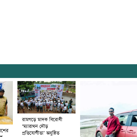
রামগড়ে মাদক বিরোধী
‘ম্যারাথন দৌড়
িশের
প্রতিযোগীতা’ অনুষ্ঠিত