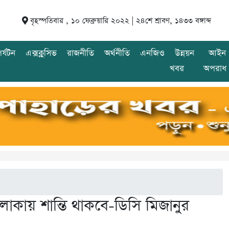
বৃহস্পতিবার , ১০ ফেব্রুয়ারি ২০২২ |
২৪শে শ্রাবণ, ১৪৩৩ বঙ্গাব্দ
র্যটন
এক্সক্লুসিভ
রাজনীতি
অর্থনীতি
এনজিও
উন্নয়ন
আইন 
খবর
অপরাধ
াকায় শান্তি থাকবে-ডিসি মিজানুর