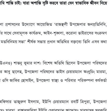
 শান্তি চাই। যারা অশান্তি সৃষ্টি করবে তারা যেন স্বাভাবিক জীবন নিয়ে
লা প্রশাসনের উদ্যোগে আয়োজিত ‘রাজস্থলী উপজেলার জনপ্রতিনিধি,
্তিবর্গের সাথে সেবামূলক কার্যক্রম, আইন-শৃঙ্খলা, করোনা ভাইরাসের সংক্রমণ
 মতবিনিময় সভা’ শীর্ষক সভায় প্রধান অতিথির বক্তব্যে তিনি এসব কথা
(ইউএনও) শান্তনু কুমার দাশ। বিশেষ অতিথি ছিলেন উপজেলা পরিষদের
ুপার আবু ছালেহ, উপজেলা পরিষদের ভাইস চেয়ারম্যান অংনুচিং মারমা,
 ওসি জাকির হোসাইন, উপজেলা স্বাস্থ্য ও পরিবার পরিকল্পনা কর্মকর্তা
িসার তাজুরুল ইসলাম, ইউপি চেয়ারম্যান রবার্ট ত্রিপুরা, উপজেলা
মং মারমা, বাঙ্গালহালিয়া ইউপি চেয়ারম্যান আদোমং মারমাসহ সরকারি