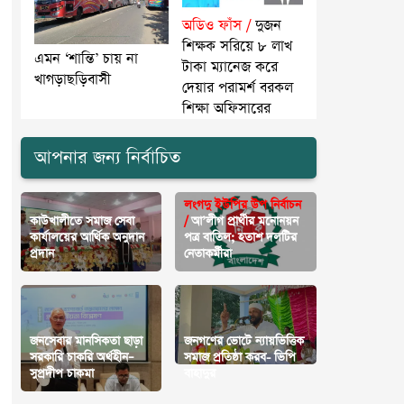
অডিও ফাঁস /
দুজন
শিক্ষক সরিয়ে ৮ লাখ
এমন ‘শান্তি’ চায় না
টাকা ম্যানেজ করে
খাগড়াছড়িবাসী
দেয়ার পরামর্শ বরকল
শিক্ষা অফিসারের
আপনার জন্য নির্বাচিত
লংগদু ইউপির উপ নির্বাচন
কাউখালীতে সমাজ সেবা
/
আ’লীগ প্রার্থীর মনোনয়ন
কার্যালয়ের আর্থিক অনুদান
পত্র বাতিল; হতাশ দলটির
প্রদান
নেতাকর্মীরা
জনসেবার মানসিকতা ছাড়া
জনগণের ভোটে ন্যায়ভিত্তিক
সরকারি চাকরি অর্থহীন–
সমাজ প্রতিষ্ঠা করব- ভিপি
সুপ্রদীপ চাকমা
বাহাদুর