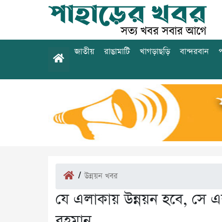
জাতীয়
রাঙামাটি
খাগড়াছড়ি
বান্দরবান
প
/
উন্নয়ন খবর
যে এলাকায় উন্নয়ন হবে, সে এল
রহমান