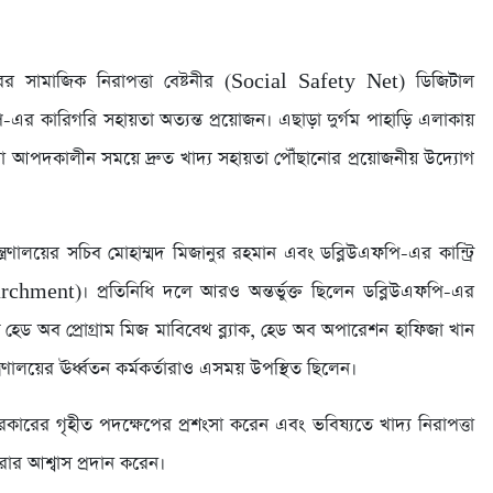
রের সামাজিক নিরাপত্তা বেষ্টনীর (Social Safety Net) ডিজিটাল
পি-এর কারিগরি সহায়তা অত্যন্ত প্রয়োজন। এছাড়া দুর্গম পাহাড়ি এলাকায়
া আপদকালীন সময়ে দ্রুত খাদ্য সহায়তা পৌঁছানোর প্রয়োজনীয় উদ্যোগ
মন্ত্রণালয়ের সচিব মোহাম্মদ মিজানুর রহমান এবং ডব্লিউএফপি-এর কান্ট্রি
rchment)। প্রতিনিধি দলে আরও অন্তর্ভুক্ত ছিলেন ডব্লিউএফপি-এর
 হেড অব প্রোগ্রাম মিজ মাবিবেথ ব্ল্যাক, হেড অব অপারেশন হাফিজা খান
ত্রণালয়ের ঊর্ধ্বতন কর্মকর্তারাও এসময় উপস্থিত ছিলেন।
সরকারের গৃহীত পদক্ষেপের প্রশংসা করেন এবং ভবিষ্যতে খাদ্য নিরাপত্তা
রার আশ্বাস প্রদান করেন।