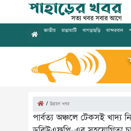
জাতীয়
রাঙামাটি
খাগড়াছড়ি
বান্দরবান
প
/
উন্নয়ন খবর
পার্বত্য অঞ্চলে টেকসই খাদ্য 
ডব্লিউএফপি-এর সহযোগিতা চাইলে