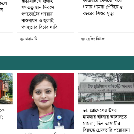
কাপ্তাইয়ে খেলতে গিয়ে
রাঙামাটিতে জুলাই
কেলে
গলায় গামছা পেঁচিয়ে ৫
গণঅভ্যুত্থান দিবসে
েন
বছরের শিশুর মৃত্যু
গণভোটের গণরায়
বাস্তবায়ন ও জুলাই
গণহত্যার বিচার দাবি
রাঙামাটি
ব্রেকিং নিউজ
ডা. রোমেলের উপর
ীকে
হামলার ঘটনায় আদালতে
ণ;
মামলা; তিন আসামীর
বিরুদ্ধে গ্রেফতারি পরোয়ানা