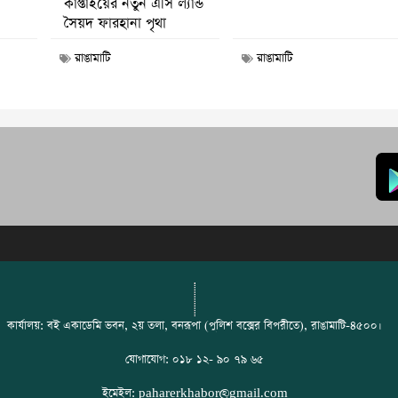
কাপ্তাইয়ের নতুন এসি ল্যান্ড
সৈয়দ ফারহানা পৃথা
রাঙামাটি
রাঙামাটি
কার্যালয়: বই একাডেমি ভবন, ২য় তলা, বনরূপা (পুলিশ বক্সের বিপরীতে), রাঙামাটি-৪৫০০।
যোগাযোগ: ০১৮ ১২- ৯০ ৭৯ ৬৫
ইমেইল: paharerkhabor@gmail.com