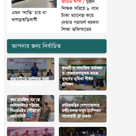
অডিও ফাঁস /
দুজন
শিক্ষক সরিয়ে ৮ লাখ
এমন ‘শান্তি’ চায় না
টাকা ম্যানেজ করে
খাগড়াছড়িবাসী
দেয়ার পরামর্শ বরকল
শিক্ষা অফিসারের
আপনার জন্য নির্বাচিত
কাপ্তাইয়ে সামাজিক কর্মকান্ড
ও স্বেচ্ছাসেবামূলক কাজে
রাঙামাটিতে আশিকার আস্থা
যুবদের ভূমিকা শীর্ষক
নাগরিক প্লাটফর্ম গঠন
প্রশিক্ষণ
বৃদ্ধা রামকিল বম’কে
হেলিকপ্টারে চট্টগ্রাম
মানিকছড়ির যোগ্যাছোলার
সিএমএইচ পৌঁছালো
বলীখেলায় নতুন চ্যাম্পিয়ন
সেনাবাহিনী
সাথোয়াই প্রু মারমা