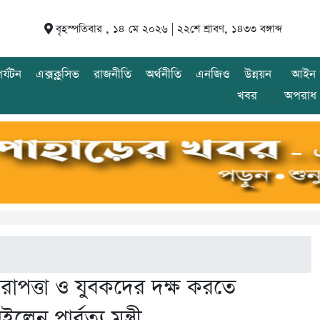
বৃহস্পতিবার , ১৪ মে ২০২৬ |
২২শে শ্রাবণ, ১৪৩৩ বঙ্গাব্দ
র্যটন
এক্সক্লুসিভ
রাজনীতি
অর্থনীতি
এনজিও
উন্নয়ন
আইন 
খবর
অপরাধ
নিরাপত্তা ও যুবকদের দক্ষ করতে
ন পার্বত্য মন্ত্রী