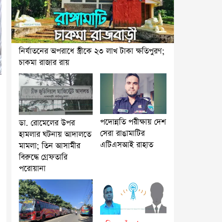
নির্যাতনের অপরাধে স্ত্রীকে ২৩ লাখ টাকা ক্ষতিপুরণ;
চাকমা রাজার রায়
পদোন্নতি পরীক্ষায় দেশ
ডা. রোমেলের উপর
সেরা রাঙামাটির
হামলার ঘটনায় আদালতে
এটিএসআই রাহাত
মামলা; তিন আসামীর
বিরুদ্ধে গ্রেফতারি
পরোয়ানা