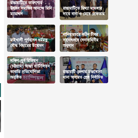
রাঙামাটিতে তারুণ্যের
উৎসব সমাপ্তির আনন্দে মিনি
রাঙামাটিতে মিথ্যা মামলার
ম্যারাথন
দায়ে বাবা ও মেয়ে গ্রেফতার
নানিয়ারচরে কঠিন চীবর
রাইখালী পূর্ণবাসন ধর্মরত্ন
দানোৎসবে সেনাবাহিনীর
বৌদ্ধ বিহারের উদ্বোধন
অনুদান
দক্ষিণ-পূর্ব রিজিয়ন
(চট্টগ্রাম) আন্তঃ ব্যাটালিয়ন
কাবাডি প্রতিযোগিতা
রাঙামাটি জেলায় চন্দ্রঘোনা
অনুষ্ঠিত
থানা আবারও শ্রেষ্ঠ নির্বাচিত