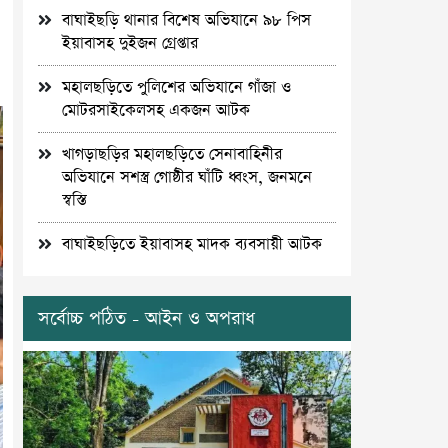
বাঘাইছড়ি থানার বিশেষ অভিযানে ৯৮ পিস
ইয়াবাসহ দুইজন গ্রেপ্তার
মহালছড়িতে পুলিশের অভিযানে গাঁজা ও
মোটরসাইকেলসহ একজন আটক
খাগড়াছড়ির মহালছড়িতে সেনাবাহিনীর
অভিযানে সশস্ত্র গোষ্ঠীর ঘাঁটি ধ্বংস, জনমনে
স্বস্তি
বাঘাইছড়িতে ইয়াবাসহ মাদক ব্যবসায়ী আটক
সর্বোচ্চ পঠিত - আইন ও অপরাধ