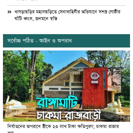
খাগড়াছড়ির মহালছড়িতে সেনাবাহিনীর অভিযানে সশস্ত্র গোষ্ঠীর
ঘাঁটি ধ্বংস, জনমনে স্বস্তি
সর্বোচ্চ পঠিত - আইন ও অপরাধ
নির্যাতনের অপরাধে স্ত্রীকে ২৩ লাখ টাকা ক্ষতিপুরণ; চাকমা রাজার