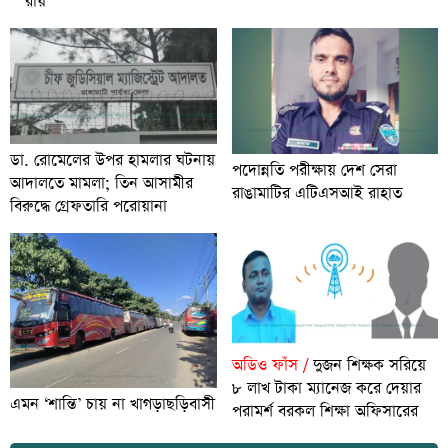
রায়
ডা. রোমেলের উপর হামলার ঘটনায়
পদোন্নতি পরীক্ষায় দেশ সেরা
আদালতে মামলা; তিন আসামীর
রাঙামাটির এটিএসআই রাহাত
বিরুদ্ধে গ্রেফতারি পরোয়ানা
অডিও ফাঁস /
দুজন শিক্ষক সরিয়ে
৮ লাখ টাকা ম্যানেজ করে দেয়ার
এমন ‘শান্তি’ চায় না খাগড়াছড়িবাসী
পরামর্শ বরকল শিক্ষা অফিসারের