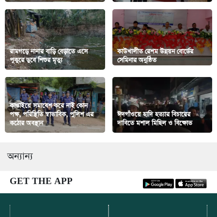
রামগড়ে নানার বাড়ি বেড়াতে এসে
কাউখালীত রেশম উন্নয়ন বোর্ডের
পুকুরে ডুবে শিশুর মৃত্যু
সেমিনার অনুষ্ঠিত
কাপ্তাইয়ে সমাবেশ করে নাই কোন
পক্ষ, পরিস্থিতি স্বাভাবিক, পুলিশ এর
ঈদগাঁওয়ে হাদি হত্যার বিচারের
কঠোর অবস্থান
দাবিতে মশাল মিছিল ও বিক্ষোভ
অন্যান্য
GET THE APP