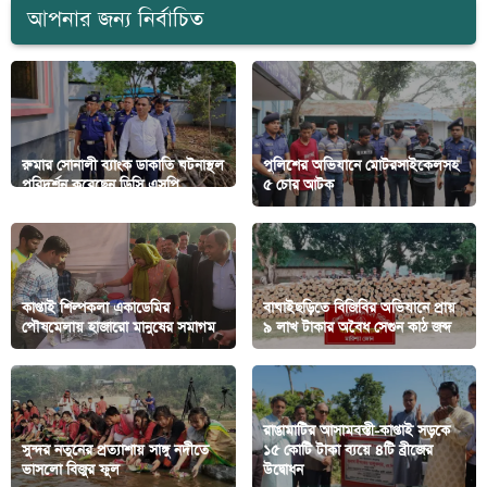
আপনার জন্য নির্বাচিত
রুমার সোনালী ব্যাংক ডাকাতি ঘটনাস্থল
পুলিশের অভিযানে মোটরসাইকেলসহ
পরিদর্শন ক‌রে‌ছেন ডিসি এসপি
৫ চোর আটক
কাপ্তাই শিল্পকলা একাডেমির
বাঘাইছড়িতে বিজিবির অভিযানে প্রায়
পৌষমেলায় হাজারো মানুষের সমাগম
৯ লাখ টাকার অবৈধ সেগুন কাঠ জব্দ
রাঙামাটির আসামবস্তী-কাপ্তাই সড়কে
সুন্দর নতুনের প্রত্যাশায় সাঙ্গু নদীতে
১৫ কোটি টাকা ব্যয়ে ৪টি ব্রীজের
ভাসলো বিজুর ফুল
উদ্বোধন