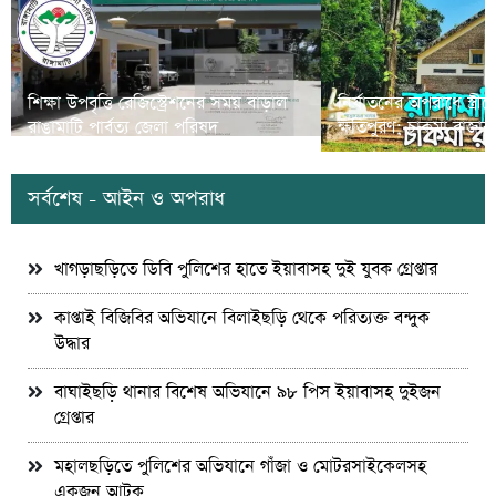
শিক্ষা উপবৃত্তি রেজিস্ট্রেশনের সময় বাড়াল
নির্যাতনের অপরাধে স্ত্র
রাঙামাটি পার্বত্য জেলা পরিষদ
ক্ষতিপুরণ; চাকমা রাজার
সর্বশেষ - আইন ও অপরাধ
খাগড়াছড়িতে ডিবি পুলিশের হাতে ইয়াবাসহ দুই যুবক গ্রেপ্তার
কাপ্তাই বিজিবির অভিযানে বিলাইছড়ি থেকে পরিত্যক্ত বন্দুক
উদ্ধার
বাঘাইছড়ি থানার বিশেষ অভিযানে ৯৮ পিস ইয়াবাসহ দুইজন
গ্রেপ্তার
মহালছড়িতে পুলিশের অভিযানে গাঁজা ও মোটরসাইকেলসহ
একজন আটক