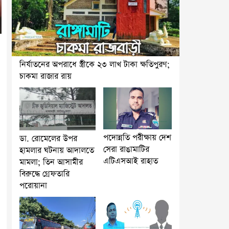
নির্যাতনের অপরাধে স্ত্রীকে ২৩ লাখ টাকা ক্ষতিপুরণ;
চাকমা রাজার রায়
পদোন্নতি পরীক্ষায় দেশ
ডা. রোমেলের উপর
সেরা রাঙামাটির
হামলার ঘটনায় আদালতে
এটিএসআই রাহাত
মামলা; তিন আসামীর
বিরুদ্ধে গ্রেফতারি
পরোয়ানা