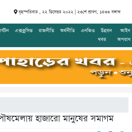
বৃহস্পতিবার , ২২ ডিসেম্বর ২০২২ |
২৩শে শ্রাবণ, ১৪৩৩ বঙ্গাব্দ
র্যটন
এক্সক্লুসিভ
রাজনীতি
অর্থনীতি
এনজিও
উন্নয়ন
আইন 
খবর
অপরাধ
 পৌষমেলায় হাজারো মানুষের সমাগম