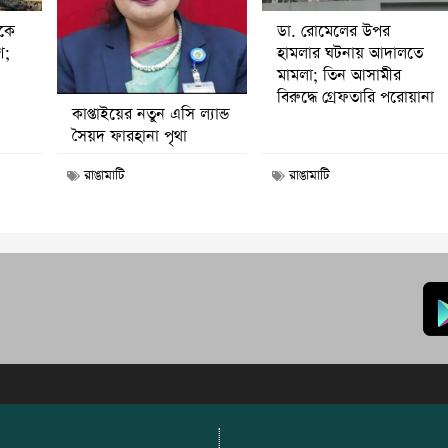
ডা. রোমেলের উপর
ীকে
হামলার ঘটনায় আদালতে
ণ;
মামলা; তিন আসামীর
বিরুদ্ধে গ্রেফতারি পরোয়ানা
কাপ্তাইয়ের নতুন এসি ল্যান্ড
সৈয়দ ফারহানা পৃথা
রাঙামাটি
রাঙামাটি