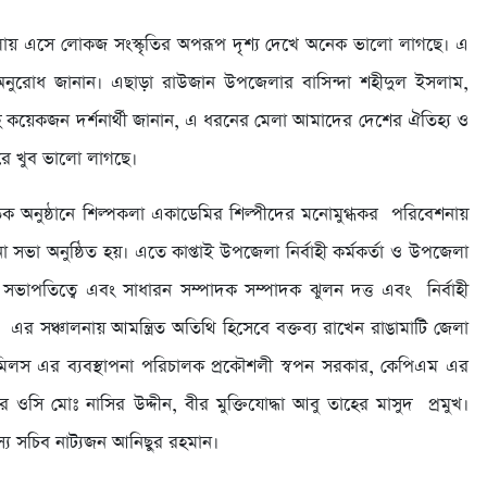
েলায় এসে লোকজ সংস্কৃতির অপরূপ দৃশ্য দেখে অনেক ভালো লাগছে। এ
 অনুরোধ জানান। এছাড়া রাউজান উপজেলার বাসিন্দা শহীদুল ইসলাম,
 সহ কয়েকজন দর্শনার্থী জানান, এ ধরনের মেলা আমাদের দেশের ঐতিহ্য ও
রে খুব ভালো লাগছে।
ৃতিক অনুষ্ঠানে শিল্পকলা একাডেমির শিল্পীদের মনোমুগ্ধকর পরিবেশনায়
 সভা অনুষ্ঠিত হয়। এতে কাপ্তাই উপজেলা নির্বাহী কর্মকর্তা ও উপজেলা
ভাপতিত্বে এবং সাধারন সম্পাদক সম্পাদক ঝুলন দত্ত এবং নির্বাহী
র সঞ্চালনায় আমন্ত্রিত অতিথি হিসেবে বক্তব্য রাখেন রাঙামাটি জেলা
 মিলস এর ব্যবস্থাপনা পরিচালক প্রকৌশলী স্বপন সরকার, কেপিএম এর
ওসি মোঃ নাসির উদ্দীন, বীর মুক্তিযোদ্ধা আবু তাহের মাসুদ প্রমুখ।
্য সচিব নাট্যজন আনিছুর রহমান।