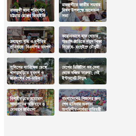
রাজস্থলীতে জাতীয় সমবায়
রাজস্থলী থানা পরিদর্শনে
দিবস উপলক্ষে আলোচনা
চট্টগ্রাম রেঞ্জের ডিআইজি
সভা
করোনাকালে হাত ধোয়ার
দ্রব্যমুল্য বৃদ্ধি ও দূর্নীতির
অভ্যাস জাতিকে নতুন শিক্ষা
প্রতিবাদে বিএনপির অনশন
দিয়েছে- মংসুইপ্রু চৌধুরী
পুলিশের ব্যারিকেড ভেঙ্গে
দেশের ডিজিটাল সব সেবা
খাগড়াছড়িতে যুবদল ও
থেকে বঞ্চিত ফারুয়া; নেই
ছাত্রদলের শো-ডাউন
ইন্টারনেট বিদ্যুৎ
বিলাইছড়িতে ভ্রাম্যমাণ
বাংলাদেশের শিশুদের জন্য
আদালতের অভিযানে ৩
শেখ হাসিনার অবদান
দোকানে জরিমানা
অপরিসীম-পার্বত্য প্রতিমন্ত্রী