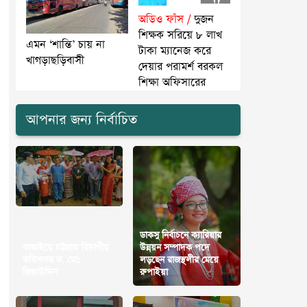
অডিও ফাঁস /
দুজন
শিক্ষক সরিয়ে ৮ লাখ
এমন ‘শান্তি’ চায় না
টাকা ম্যানেজ করে
খাগড়াছড়িবাসী
দেয়ার পরামর্শ বরকল
শিক্ষা অফিসারের
আপনার জন্য নির্বাচিত
ডাকসু নির্বাচনে ক্যারিয়ার
কাপ্তাইয়ে চট্টগ্রাম বিভাগীয়
উন্নয়ন সম্পাদক পদে
কমিশনার ড. মো:
লড়ছেন রাজস্থলীর মেয়ে
জিয়াউদ্দিন
রুপাইয়া