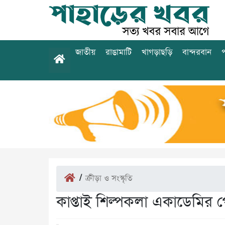
জাতীয়
রাঙামাটি
খাগড়াছড়ি
বান্দরবান
প
/
ক্রীড়া ও সংস্কৃতি
কাপ্তাই শিল্পকলা একাডেমির