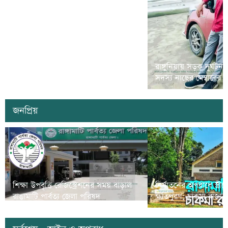
রামগড়ে মাদক বিরোধী ‘ম্যারাথন দৌড়
রাঙ্গুনিয়ায় সড়ক দূর্ঘটন
প্রতিযোগীতা’ অনুষ্ঠিত
সদস্য নাছের মেম্বারের
জনপ্রিয়
শিক্ষা উপবৃত্তি রেজিস্ট্রেশনের সময় বাড়াল
নির্যাতনের অপরাধে স্ত্র
রাঙামাটি পার্বত্য জেলা পরিষদ
ক্ষতিপুরণ; চাকমা রাজার