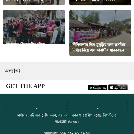
কাপ্তাইয়ে শীতকালীন ক্রীড়া
দীঘিনালায় তিন মুসুল্লির জন্য মসজিদ
প্রতিযোগিতার পুরস্কার বিতরণ
নির্মাণ নিয়ে এলাকাবাসীর মানববন্ধন
অন্যান্য
GET THE APP
-
-
কার্যালয়: বই একাডেমি ভবন, ২য় তলা, বনরূপা (পুলিশ বক্সের বিপরীতে),
রাঙামাটি-৪৫০০।
যোগাযোগ: ০১৮ ১২- ৯০ ৭৯ ৬৫