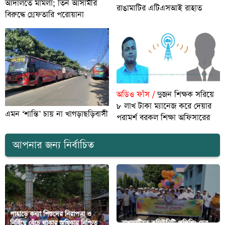
আদালতে মামলা; তিন আসামীর
রাঙামাটির এটিএসআই রাহাত
বিরুদ্ধে গ্রেফতারি পরোয়ানা
অডিও ফাঁস /
দুজন শিক্ষক সরিয়ে
৮ লাখ টাকা ম্যানেজ করে দেয়ার
এমন ‘শান্তি’ চায় না খাগড়াছড়িবাসী
পরামর্শ বরকল শিক্ষা অফিসারের
আপনার জন্য নির্বাচিত
পাহাড়ে কন্যা শিশুদের নিরাপত্তা ও
নির্বিঘ্নে বেঁচে থাকার অধিকার নিশ্চিত
রাঙামাটিতে কমিউনিটি পুলিশিং ডের