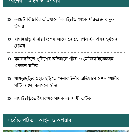
সর্বশেষ - আইন ও অপরাধ
কাপ্তাই বিজিবির অভিযানে বিলাইছড়ি থেকে পরিত্যক্ত বন্দুক
উদ্ধার
বাঘাইছড়ি থানার বিশেষ অভিযানে ৯৮ পিস ইয়াবাসহ দুইজন
গ্রেপ্তার
মহালছড়িতে পুলিশের অভিযানে গাঁজা ও মোটরসাইকেলসহ
একজন আটক
খাগড়াছড়ির মহালছড়িতে সেনাবাহিনীর অভিযানে সশস্ত্র গোষ্ঠীর
ঘাঁটি ধ্বংস, জনমনে স্বস্তি
বাঘাইছড়িতে ইয়াবাসহ মাদক ব্যবসায়ী আটক
সর্বোচ্চ পঠিত - আইন ও অপরাধ