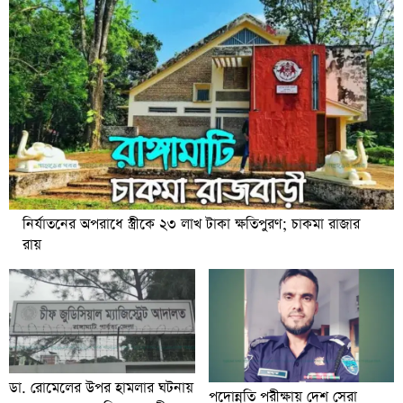
নির্যাতনের অপরাধে স্ত্রীকে ২৩ লাখ টাকা ক্ষতিপুরণ; চাকমা রাজার
রায়
ডা. রোমেলের উপর হামলার ঘটনায়
পদোন্নতি পরীক্ষায় দেশ সেরা