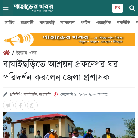
EN
জাতীয়
রাঙামাটি
খাগড়াছড়ি
বান্দরবান
পর্যটন
এক্সক্লুসিভ
রাজনীতি
অ
/
উন্নয়ন খবর
বাঘাইছড়িতে আশ্রয়ন প্রকল্পের ঘর
পরিদর্শন করলেন জেলা প্রশাসক
প্রতিনিধি, বাঘাইছড়ি, রাঙামাটি
ফেব্রুয়ারি ৯, ২০২৩ ৭:৩৩ অপরাহ্ণ