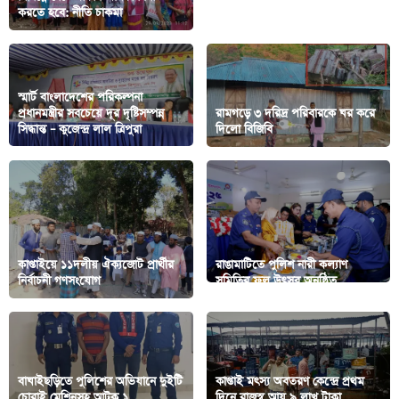
করতে হবে: নীতি চাকমা
বর্ণাঢ্য আয়োজন
স্মার্ট বাংলাদেশের পরিকল্পনা
প্রধানমন্ত্রীর সবচেয়ে দূর দৃষ্টিসম্পন্ন
রামগড়ে ৩ দরিদ্র পরিবারকে ঘর করে
সিদ্ধান্ত – কুজেন্দ্র লাল ত্রিপুরা
দিলো বিজিবি
কাপ্তাইয়ে ১১দলীয় ঐক্যজোট প্রার্থীর
রাঙামাটিতে পুলিশ নারী কল্যাণ
নির্বাচনী গণসংযোগ
সমিতির ফল উৎসব অনুষ্ঠিত
বাঘাইছড়িতে পুলিশের অভিযানে দুইটি
কাপ্তাই মৎস্য অবতরণ কেন্দ্রে প্রথম
চোরাই মেশিনসহ আটক ১
দিনে রাজস্ব আয় ৯ লাখ টাকা