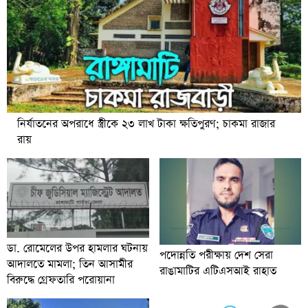
নির্যাতনের অপরাধে স্ত্রীকে ২৩ লাখ টাকা ক্ষতিপুরণ; চাকমা রাজার
রায়
ডা. রোমেলের উপর হামলার ঘটনায়
পদোন্নতি পরীক্ষায় দেশ সেরা
আদালতে মামলা; তিন আসামীর
রাঙামাটির এটিএসআই রাহাত
বিরুদ্ধে গ্রেফতারি পরোয়ানা