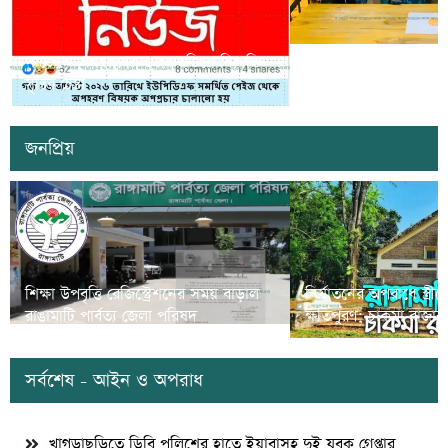
সাজেকে অপহরণের গুজব ছড়িয়ে বিভ্রান্তি
খাগড়াছড়িতে ডিবি পুলি
সৃষ্টির চেষ্টা
দুই যুবক গ্রেপ্তার
জনপ্রিয়
শিক্ষা উপবৃত্তি রেজিস্ট্রেশনের সময় বাড়াল
নির্যাতনের অপরাধে স্ত্র
রাঙামাটি পার্বত্য জেলা পরিষদ
ক্ষতিপুরণ; চাকমা রাজার
সর্বশেষ - আইন ও অপরাধ
খাগড়াছড়িতে ডিবি পুলিশের হাতে ইয়াবাসহ দুই যুবক গ্রেপ্তার