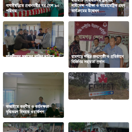
রাঙামাটি বিআরটিএর ড্রাইভিং
বাঘাইছড়িতে প্রধানমন্ত্রীর ঘর পেল ৯০
লাইসেন্স পরীক্ষা ও বায়োমেট্রিক গ্রহণ
পরিবার
কার্যক্রমের উদ্বোধন
ছাত্রলীগের সন্ত্রাসের শাস্তির দাবিতে
রামগড়ে দরিদ্র জনগোষ্ঠী ও প্রতিষ্ঠানে
কাচালং কলেজ ছাত্রদলের স্মারকলিপি
বিজিবির সহায়তা প্রদান
কাপ্তাইয়ে বন বিভাগের নান্দনিক স্থাপনা
কাপ্তাইয়ে করণীয় ও কর্মদক্ষতা
“আই লাভ ফরেস্ট” নজর কাড়ছে
বৃদ্ধিকরণ বিষয়ক ওয়ার্কশপ
প্রকৃতি প্রেমীদের