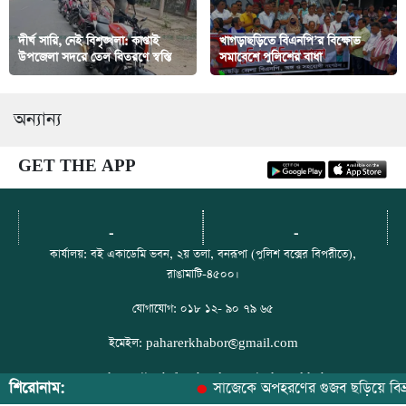
দীর্ঘ সারি, নেই বিশৃঙ্খলা: কাপ্তাই
খাগড়াছড়িতে বিএনপি’র বিক্ষোভ
উপজেলা সদরে তেল বিতরণে স্বস্তি
সমাবেশে পুলিশের বাধা
অন্যান্য
GET THE APP
-
-
কার্যালয়: বই একাডেমি ভবন, ২য় তলা, বনরূপা (পুলিশ বক্সের বিপরীতে),
রাঙামাটি-৪৫০০।
যোগাযোগ: ০১৮ ১২- ৯০ ৭৯ ৬৫
ইমেইল: paharerkhabor@gmail.com
ফেসবুক: https://web.facebook.com/paharerkhabor
শিরোনাম:
সাজেকে অপহরণের গুজব ছড়িয়ে বিভ্রান্তি স