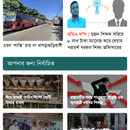
অডিও ফাঁস /
দুজন শিক্ষক সরিয়ে
৮ লাখ টাকা ম্যানেজ করে দেয়ার
এমন ‘শান্তি’ চায় না খাগড়াছড়িবাসী
পরামর্শ বরকল শিক্ষা অফিসারের
আপনার জন্য নির্বাচিত
ঈদে কাপ্তাই পর্যটন শিল্পে কোটি
রাঙামাটির বসন্ত পাংখোয়া পাড়ায় এক
টাকার ব্যবসা
স্কুলছাত্রী ধর্ষণের শিকার