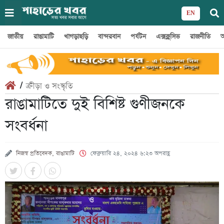
EN
জাতীয়
রাঙামাটি
খাগড়াছড়ি
বান্দরবান
পর্যটন
এক্সক্লুসিভ
রাজনীতি
অ
/
ক্রীড়া ও সংস্কৃতি
রাঙামাটিতে দুই বিশিষ্ট গুণীজনকে
সংবর্ধনা
নিজস্ব প্রতিবেদক, রাঙামাটি
ফেব্রুয়ারি ২৪, ২০২৪ ৬:২৩ অপরাহ্ণ