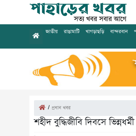
জাতীয়
রাঙামাটি
খাগড়াছড়ি
বান্দরবান
প
/
প্রধান খবর
শহীদ বুদ্ধিজীবি দিবসে ভিন্নধর্