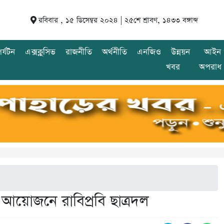
রবিবার , ১৫ ডিসেম্বর ২০২৪ |
২৫শে শ্রাবণ, ১৪৩৩ বঙ্গাব্দ
র্যটন
এক্সক্লুসিভ
রাজনীতি
অর্থনীতি
এনজিও
উন্নয়ন
আইন 
খবর
অপরাধ
মী আয়োজনে রাবিপ্রবি ছাত্রদল