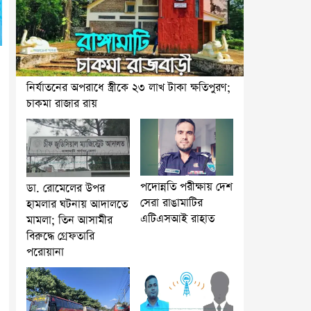
নির্যাতনের অপরাধে স্ত্রীকে ২৩ লাখ টাকা ক্ষতিপুরণ;
চাকমা রাজার রায়
পদোন্নতি পরীক্ষায় দেশ
ডা. রোমেলের উপর
সেরা রাঙামাটির
হামলার ঘটনায় আদালতে
এটিএসআই রাহাত
মামলা; তিন আসামীর
বিরুদ্ধে গ্রেফতারি
পরোয়ানা