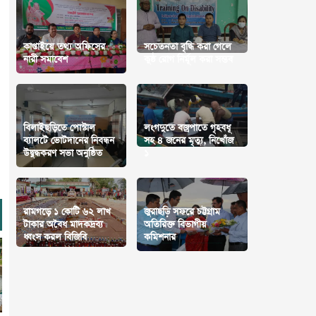
কাপ্তাইয়ে তথ্য অফিসের
সচেতনতা বৃদ্ধি করা গেলে
নারী সমাবেশ
কুষ্ঠ রোগ নির্মূল করা সম্ভব
বিলাইছড়িতে পোস্টাল
লংগদুতে বজ্রপাতে গৃহবধূ
ব্যালটে ভোটদানের নিবন্ধন
সহ ৪ জনের মৃত্যু, নিখোঁজ
উদ্বুদ্ধকরণ সভা অনুষ্ঠিত
১
রামগড়ে ১ কোটি ৬২ লাখ
জুরাছড়ি সফরে চট্টগ্রাম
টাকার অবৈধ মাদকদ্রব্য
অতিরিক্ত বিভাগীয়
ধ্বংস করল বিজিবি
কমিশনার