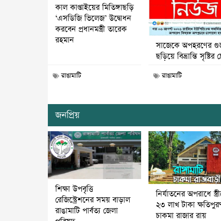
কাল কাপ্তাইয়ের মিতিঙ্গাছড়ি
‘এসডিজি ভিলেজ’ উদ্বোধন
করবেন প্রধানমন্ত্রী তারেক
রহমান
সাজেকে অপহরণের গু
ছড়িয়ে বিভ্রান্তি সৃষ্টির চে
রাঙামাটি
রাঙামাটি
জনপ্রিয়
শিক্ষা উপবৃত্তি
নির্যাতনের অপরাধে স্ত্র
রেজিস্ট্রেশনের সময় বাড়াল
২৩ লাখ টাকা ক্ষতিপুর
রাঙামাটি পার্বত্য জেলা
চাকমা রাজার রায়