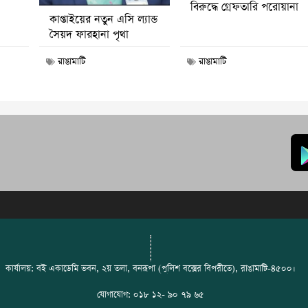
বিরুদ্ধে গ্রেফতারি পরোয়ানা
কাপ্তাইয়ের নতুন এসি ল্যান্ড
সৈয়দ ফারহানা পৃথা
রাঙামাটি
রাঙামাটি
কার্যালয়: বই একাডেমি ভবন, ২য় তলা, বনরূপা (পুলিশ বক্সের বিপরীতে), রাঙামাটি-৪৫০০।
যোগাযোগ: ০১৮ ১২- ৯০ ৭৯ ৬৫