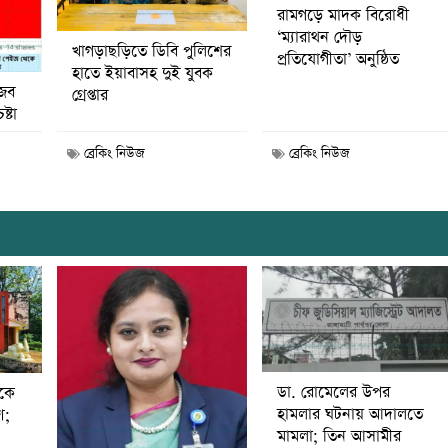
রামগড়ে মাদক বিরোধী
‘ম্যারাথন দৌড়
খাগড়াছড়িতে ডিবি পুলিশের
প্রতিযোগীতা’ অনুষ্ঠিত
হাতে ইয়াবাসহ দুই যুবক
জব
গ্রেপ্তার
ষ্টা
ব্রেকিং নিউজ
ব্রেকিং নিউজ
ডা. রোমেলের উপর
ীকে
হামলার ঘটনায় আদালতে
ণ;
মামলা; তিন আসামীর