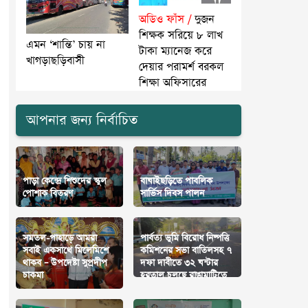
অডিও ফাঁস /
দুজন
শিক্ষক সরিয়ে ৮ লাখ
এমন ‘শান্তি’ চায় না
টাকা ম্যানেজ করে
খাগড়াছড়িবাসী
দেয়ার পরামর্শ বরকল
শিক্ষা অফিসারের
আপনার জন্য নির্বাচিত
পাড়া কেন্দ্রে শিশুদের স্কুল
বাঘাইছড়িতে পাবলিক
পোশাক বিতরণ
সার্ভিস দিবস পালন
সমতল-পাহাড়ে আমরা
পার্বত্য ভুমি বিরোধ নিষ্পত্তি
সবাই একসাথে মিলেমিশে
কমিশনের সভা বাতিলসহ ৭
থাকব – উপদেষ্টা সুপ্রদীপ
দফা দাবীতে ৩২ ঘন্টার
চাকমা
হরতাল চলছে রাঙামাটিতে