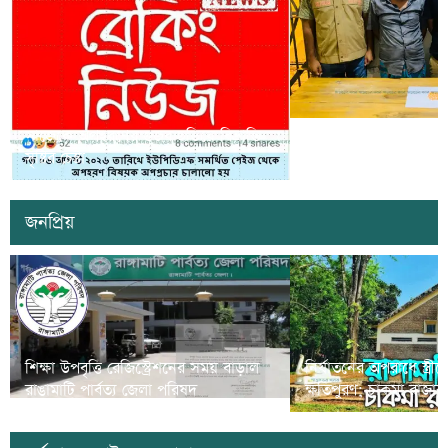
সাজেকে অপহরণের গুজব ছড়িয়ে বিভ্রান্তি
খাগড়াছড়িতে ডিবি পুলি
সৃষ্টির চেষ্টা
দুই যুবক গ্রেপ্তার
জনপ্রিয়
শিক্ষা উপবৃত্তি রেজিস্ট্রেশনের সময় বাড়াল
নির্যাতনের অপরাধে স্ত্র
রাঙামাটি পার্বত্য জেলা পরিষদ
ক্ষতিপুরণ; চাকমা রাজার