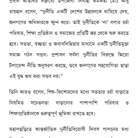
প্রধান অতিথির বক্তব্যে উপজেলা নির্বাহী কর্মকর্তা মোঃ আবু
রায়হান বলেন, “দুর্নীতি একটি দেশের উন্নয়নকে থামিয়ে দেয়,
জনগণের অধিকারকে ক্ষুণ্ন করে। তাই দুর্নীতিকে ‘না’ বলার চর্চা
পরিবার, শিক্ষা প্রতিষ্ঠান ও সমাজের প্রতিটি স্তর থেকে শুরু করতে
হবে। সততা, স্বচ্ছতা ও জবাবদিহিতার মাধ্যমে একটি দুর্নীতিমুক্ত
সমাজ গঠন সম্ভব। প্রশাসন সর্বদা দুর্নীতির বিরুদ্ধে জিরো
টলারেন্স নীতি অনুসরণ করছে, তবে জনগণের সহযোগিতা ছাড়া
এই যুদ্ধ জয় করা সম্ভব নয়।”
তিনি আরও বলেন, শিশু-কিশোরদের মধ্যে সততার চর্চা বাড়াতে
নিয়মিত সচেতনতা বাড়ানোর পাশাপাশি পরিবার ও
শিক্ষাপ্রতিষ্ঠানকে গুরুত্বপূর্ণ ভূমিকা রাখতে হবে।
মহালছড়িতে আন্তর্জাতিক দুর্নীতিবিরোধী দিবস পালনের মধ্য