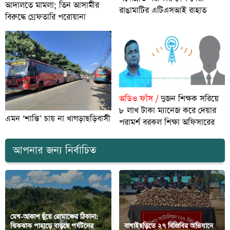
আদালতে মামলা; তিন আসামীর
রাঙামাটির এটিএসআই রাহাত
বিরুদ্ধে গ্রেফতারি পরোয়ানা
অডিও ফাঁস /
দুজন শিক্ষক সরিয়ে
৮ লাখ টাকা ম্যানেজ করে দেয়ার
এমন ‘শান্তি’ চায় না খাগড়াছড়িবাসী
পরামর্শ বরকল শিক্ষা অফিসারের
আপনার জন্য নির্বাচিত
মেঘ-আকাশ ছুঁয়ে রোমাঞ্চের ঠিকানা:
ঝিকঝাক পাহাড়ে বাড়ছে পর্যটনের
বাঘাইছড়িতে ২৭ বিজিবির অভিযানে