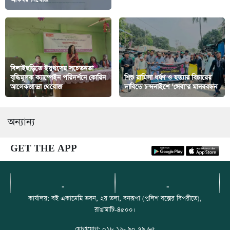
বিলাইছড়িতে ইয়ুথদের সচেতনতা
বৃদ্ধিমূলক ক্যাম্পেইন পরিদর্শনে কোরিন
শিশু রামিসা ধর্ষণ ও হত্যার বিচারের
আলেকজান্দ্রা থেবোজ
দাবিতে চন্দনাইশে ‘সেবা’র মানববন্ধন
অন্যান্য
GET THE APP
-
-
কার্যালয়: বই একাডেমি ভবন, ২য় তলা, বনরূপা (পুলিশ বক্সের বিপরীতে),
রাঙামাটি-৪৫০০।
যোগাযোগ: ০১৮ ১২- ৯০ ৭৯ ৬৫