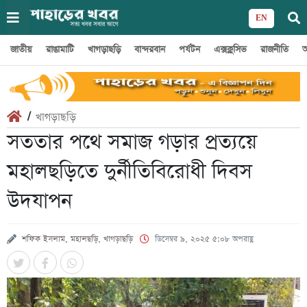
EN
জাতীয়
রাঙামাটি
খাগড়াছড়ি
বান্দরবান
পর্যটন
এক্সক্লুসিভ
রাজনীতি
অ
/
খাগড়াছড়ি
সততার পথে সমাজ গড়ার প্রত্যয়ে
মহালছড়িতে দুর্নীতিবিরোধী দিবস
উদযাপন
শফিক ইসলাম, মহালছড়ি, খাগড়াছড়ি
ডিসেম্বর ৯, ২০২৫ ৫:০৮ অপরাহ্ণ