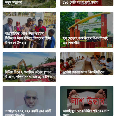
নতুন সম্ভাবনা
১৮৫ কেজি আগর কাঠ উদ্ধার
রাঙামাটিতে ‘লাল সবুজ উন্নয়ন’
টিফিনের টাকা বাঁচিয়ে শিশুদের শিক্ষা
হল ছেড়েছে কাপ্তাইয়ের বিএসপিআই
উপকরণ উপহার
এর শিক্ষার্থীরা
দ্বিতীয় দিনে ২ শতাধিক অবৈধ স্থাপনা
দুর্যোগ মোকাবেলায় বিলাইছড়িতে
উচ্ছেদ, পুলিশ সদস্য আহত, আটক ৪
প্রস্তুতি সভা
লংগদুতে ১০২ বছর বয়সী বৃদ্ধা আলী
কাপ্তাই হ্রদ থেকে নির্মাণ শ্রমিকের লাশ
আকবর নিখোঁজ
উদ্বার