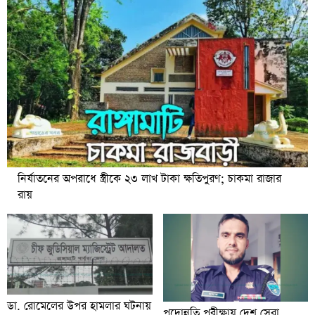
নির্যাতনের অপরাধে স্ত্রীকে ২৩ লাখ টাকা ক্ষতিপুরণ; চাকমা রাজার
রায়
ডা. রোমেলের উপর হামলার ঘটনায়
পদোন্নতি পরীক্ষায় দেশ সেরা