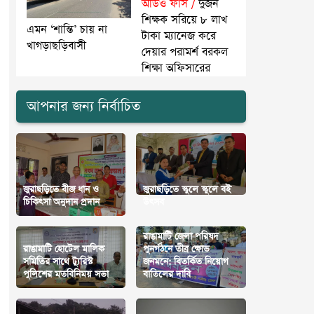
অডিও ফাঁস /
দুজন
শিক্ষক সরিয়ে ৮ লাখ
এমন ‘শান্তি’ চায় না
টাকা ম্যানেজ করে
খাগড়াছড়িবাসী
দেয়ার পরামর্শ বরকল
শিক্ষা অফিসারের
আপনার জন্য নির্বাচিত
জুরাছড়িতে বীজ ধান ও
জুরাছড়িতে স্কুলে স্কুলে বই
চিকিৎসা অনুদান প্রদান
উৎসব
রাঙামাটি জেলা পরিষদ
রাঙামাটি হোটেল মালিক
পুনর্গঠনে তীব্র ক্ষোভ
সমিতির সাথে ট্যুরিস্ট
জনমনে: বিতর্কিত নিয়োগ
পুলিশের মতবিনিময় সভা
বাতিলের দাবি