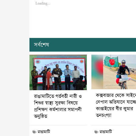
Loading...
সর্বশেষ
কক্সবাজার থেকে সাই
রাঙামাটিতে গর্ভবতী নারী ও
নেপাল অভিযানে যাচ্ছ
শিশুর স্বাস্থ্য সুরক্ষা বিষয়ে
কাপ্তাইয়ের বীর কুমার
প্রশিক্ষণ কর্মশালার সমাপনী
তনচংগ্যা
অনুষ্ঠিত
রাঙামাটি
রাঙামাটি