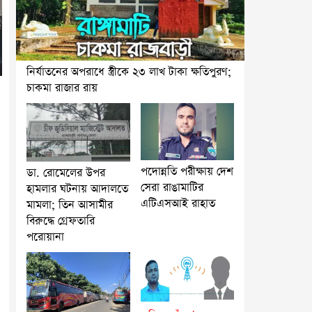
নির্যাতনের অপরাধে স্ত্রীকে ২৩ লাখ টাকা ক্ষতিপুরণ;
চাকমা রাজার রায়
পদোন্নতি পরীক্ষায় দেশ
ডা. রোমেলের উপর
সেরা রাঙামাটির
হামলার ঘটনায় আদালতে
এটিএসআই রাহাত
মামলা; তিন আসামীর
বিরুদ্ধে গ্রেফতারি
পরোয়ানা