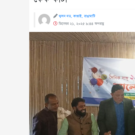
ঝুলন দত্ত, কাপ্তাই, রাঙামাটি
ডিসেম্বর ২১, ২০২৫ ৯:৪৪ অপরাহ্ণ