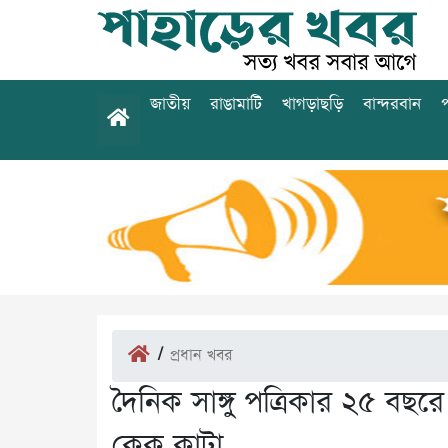
জাতীয়
রাঙামাটি
খাগড়াছড়ি
বান্দরবান
প
/
প্রধান খবর
দৈনিক সাঙ্গু পত্রিকার ২৫ বছর
কেক কাটা