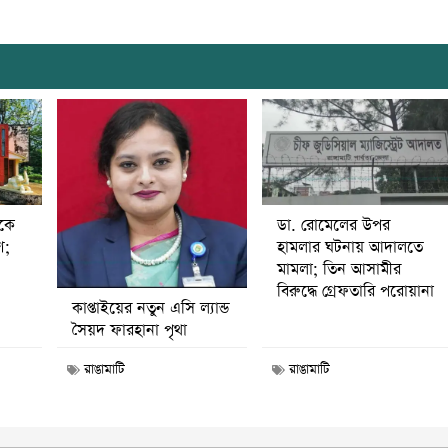
ডা. রোমেলের উপর
ীকে
হামলার ঘটনায় আদালতে
ণ;
মামলা; তিন আসামীর
বিরুদ্ধে গ্রেফতারি পরোয়ানা
কাপ্তাইয়ের নতুন এসি ল্যান্ড
সৈয়দ ফারহানা পৃথা
রাঙামাটি
রাঙামাটি