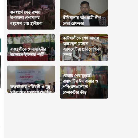
জনস্বার্থে সেতু রক্ষায়
উপজেলা প্রশাসনের
দীঘিনালায় আওয়ামী লীগ
হস্থক্ষেপ চায় স্থানীয়রা
নেতা গ্রেফতার
কাউখালীতে শেখ কামাল
আন্তঃস্কুল মাদ্রাসা
রাজস্থলীতে সেনাবাহিনীর
এ্যাথলেটিক্স প্রতিযোগিতা
উদ্যােগে ইফতার পার্টি
সম্পন্ন
রোজার শেষ মুহূর্তে
রাঙামাটির ঈদ বাজার ও
কক্সবাজারে প্রতিবন্ধী ও দুস্থ
শপিংমলগুলোতে
মহিলাদের সমাবেশ অনুষ্ঠিত
কেনাকাটার ভীড়