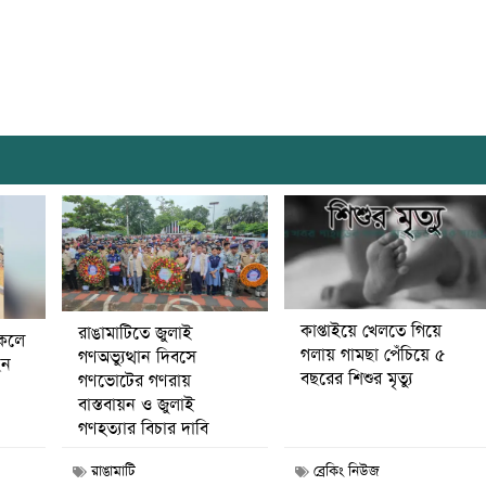
কাপ্তাইয়ে খেলতে গিয়ে
রাঙামাটিতে জুলাই
কেলে
গলায় গামছা পেঁচিয়ে ৫
গণঅভ্যুত্থান দিবসে
েন
বছরের শিশুর মৃত্যু
গণভোটের গণরায়
বাস্তবায়ন ও জুলাই
গণহত্যার বিচার দাবি
রাঙামাটি
ব্রেকিং নিউজ