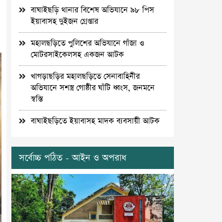
বাঘাইছড়ি থানার বিশেষ অভিযানে ৯৮ পিস
ইয়াবাসহ দুইজন গ্রেপ্তার
মহালছড়িতে পুলিশের অভিযানে গাঁজা ও
মোটরসাইকেলসহ একজন আটক
খাগড়াছড়ির মহালছড়িতে সেনাবাহিনীর
অভিযানে সশস্ত্র গোষ্ঠীর ঘাঁটি ধ্বংস, জনমনে
স্বস্তি
বাঘাইছড়িতে ইয়াবাসহ মাদক ব্যবসায়ী আটক
সর্বোচ্চ পঠিত - আইন ও অপরাধ