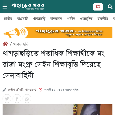
EN
জাতীয়
রাঙামাটি
খাগড়াছড়ি
বান্দরবান
পর্যটন
এক্সক্লুসিভ
রাজনীতি
অ
/
খাগড়াছড়ি
খাগড়াছড়িতে শতাধিক শিক্ষার্থীকে মং
রাজা মংপ্রু সেইন শিক্ষাবৃত্তি দিয়েছে
সেনাবাহিনী
প্রদীপ চৌধুরী, খাগড়াছড়ি
আগস্ট ১১, ২০২২ ৭:৫৮ পূর্বাহ্ণ