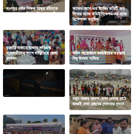
লংগদুর ধর্ষক শিক্ষক আব্দুর রহিমকে
ফ্যাকড-ক্যাব-এর স্ট্যান্ডিং কমিটি ফর
স্কুল থেকে আজীবন বহিষ্কারের দাবীতে
পিআর অ্যান্ড কমিউনিকেশন-এর গ্র্যান্ড
মানববন্ধন সমাবেশ
রিসেপশন অনুষ্ঠিত
দুরছড়ি বাজারে আগুনে ক্ষতিগ্রস্ত
ব্যাবসায়ীদের পাশে দাড়িয়েছে জেলা
বর্ণিল আয়োজনে কাপ্তাইয়ের ওয়াগ্গায়
প্রশাসন
বিষু উৎসব পালিত
নতুন বাজার আনন্দ মেলা খেলার মাঠে
কাপ্তাইয়ে সড়ক দূর্ঘটনায় ১ জন নিহত
কাপ্তাই সেনা জোনের গোলবার প্রদান