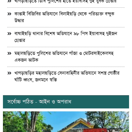
খাগড়াছড়িতে ডিবি পুলিশের হাতে ইয়াবাসহ দুই যুবক গ্রেপ্তার
কাপ্তাই বিজিবির অভিযানে বিলাইছড়ি থেকে পরিত্যক্ত বন্দুক
উদ্ধার
বাঘাইছড়ি থানার বিশেষ অভিযানে ৯৮ পিস ইয়াবাসহ দুইজন
গ্রেপ্তার
মহালছড়িতে পুলিশের অভিযানে গাঁজা ও মোটরসাইকেলসহ
একজন আটক
খাগড়াছড়ির মহালছড়িতে সেনাবাহিনীর অভিযানে সশস্ত্র গোষ্ঠীর
ঘাঁটি ধ্বংস, জনমনে স্বস্তি
সর্বোচ্চ পঠিত - আইন ও অপরাধ