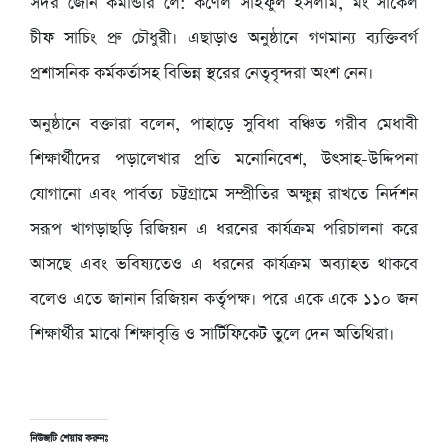
সদর জোন কমান্ডার লে: কর্ণেল সাইফুল ইসলাম, মং সার্কেল
চীফ সাচিং প্রু চৌধুরী। এছাড়াও অনুষ্ঠানে গণমান্য ব্যক্তিবর্গ
প্রশাসনিক কর্মকর্তাসহ বিভিন্ন স্থরের নেতৃবৃন্দরা অংশ নেন।
অনুষ্ঠানে বক্তারা বলেন, পাহাড়ে সুবিধা বঞ্চিত গরীব মেধাবী
শিক্ষার্থীদের পড়ালেখার প্রতি মনোনিবেশ, উৎসাহ-উদ্দিপনা
যোগানো এবং পার্বত্য চট্টগ্রামে সম্প্রীতির অক্ষুন্ন রাখতে নির্দশন
সরূপ খাগড়াছড়ি রিজিয়ন এ ধরনের কার্যক্রম পরিচালনা করে
আসছে এবং ভবিষ্যতেও এ ধরনের কার্যক্রম অব্যাহত থাকবে
বলেও এতে জানান রিজিয়ন কর্তৃপক্ষ। পরে একে একে ১১০ জন
শিক্ষার্থীর মাঝে শিক্ষাবৃত্তি ও সার্টিফিকেট তুলে দেন অতিথিরা।
নিউজটি শেয়ার করুনঃ