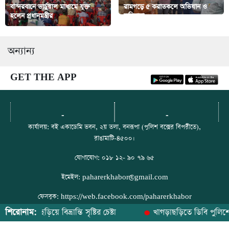
বান্দরবানে ভার্চুয়াল মাধ্যমে যুক্ত
রামগড়ে ৫ করাতকলে অভিযান ও
হলেন প্রধানমন্ত্রীর
জরিমানা
অন্যান্য
GET THE APP
-
-
কার্যালয়: বই একাডেমি ভবন, ২য় তলা, বনরূপা (পুলিশ বক্সের বিপরীতে),
রাঙামাটি-৪৫০০।
যোগাযোগ: ০১৮ ১২- ৯০ ৭৯ ৬৫
ইমেইল: paharerkhabor@gmail.com
ফেসবুক: https://web.facebook.com/paharerkhabor
শিরোনাম:
জব ছড়িয়ে বিভ্রান্তি সৃষ্টির চেষ্টা
খাগড়াছড়িতে ডিবি পুলিশের হাত