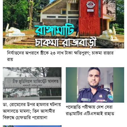
নির্যাতনের অপরাধে স্ত্রীকে ২৩ লাখ টাকা ক্ষতিপুরণ; চাকমা রাজার
রায়
ডা. রোমেলের উপর হামলার ঘটনায়
পদোন্নতি পরীক্ষায় দেশ সেরা
আদালতে মামলা; তিন আসামীর
রাঙামাটির এটিএসআই রাহাত
বিরুদ্ধে গ্রেফতারি পরোয়ানা