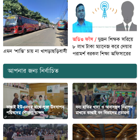
অডিও ফাঁস /
দুজন শিক্ষক সরিয়ে
৮ লাখ টাকা ম্যানেজ করে দেয়ার
এমন ‘শান্তি’ চায় না খাগড়াছড়িবাসী
পরামর্শ বরকল শিক্ষা অফিসারের
আপনার জন্য নির্বাচিত
কাপ্তাই ইউএনওর সাথে পুজা উদযাপন
বন্য হাতির খাদ্য ও আবাসস্থল নিরাপদ
পরিষদের সৌজন্য স্বাক্ষাৎ
রাখতে কাপ্তাই বন বিভাগের প্রচারনা