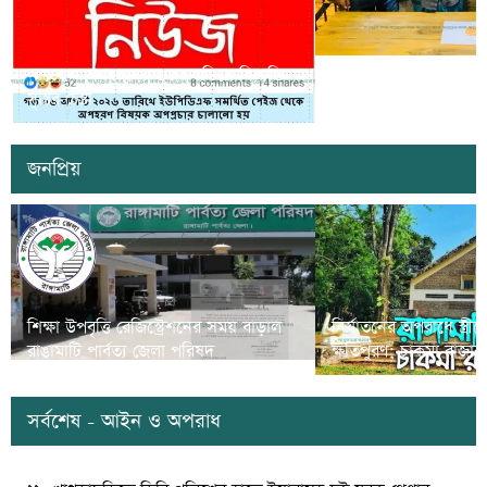
সাজেকে অপহরণের গুজব ছড়িয়ে বিভ্রান্তি
খাগড়াছড়িতে ডিবি পুলি
সৃষ্টির চেষ্টা
দুই যুবক গ্রেপ্তার
জনপ্রিয়
শিক্ষা উপবৃত্তি রেজিস্ট্রেশনের সময় বাড়াল
নির্যাতনের অপরাধে স্ত্র
রাঙামাটি পার্বত্য জেলা পরিষদ
ক্ষতিপুরণ; চাকমা রাজার
সর্বশেষ - আইন ও অপরাধ