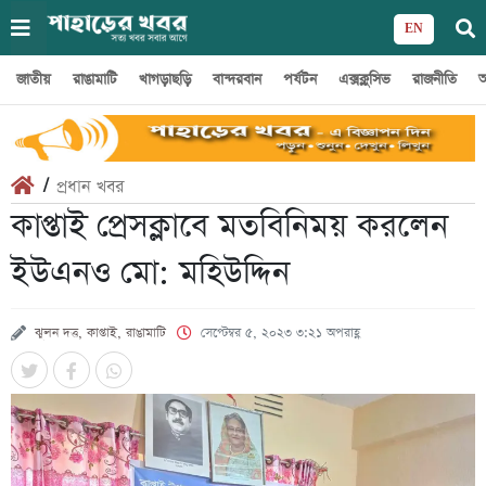
EN
জাতীয়
রাঙামাটি
খাগড়াছড়ি
বান্দরবান
পর্যটন
এক্সক্লুসিভ
রাজনীতি
অ
/
প্রধান খবর
কাপ্তাই প্রেসক্লাবে মতবিনিময় করলেন
ইউএনও মো: মহিউদ্দিন
ঝুলন দত্ত, কাপ্তাই, রাঙামাটি
সেপ্টেম্বর ৫, ২০২৩ ৩:২১ অপরাহ্ণ