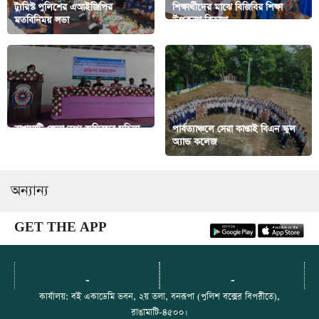
ট্যুরিস্ট পুলিশের এআইজিপির
শিক্ষার্থীদের মাঝে বিজিবির শিক্ষা
মতবিনিময় সভা
উপকরণ বিতরণ
রাঙামাটি জেলা তথ্য অফিসের মহিলা
পার্বত্যাঞ্চলে সেরা কাপ্তাই বিএন স্কুল
সমাবেশ
অ্যান্ড কলেজ
অন্যান্য
GET THE APP
-
-
কার্যালয়: বই একাডেমি ভবন, ২য় তলা, বনরূপা (পুলিশ বক্সের বিপরীতে),
রাঙামাটি-৪৫০০।