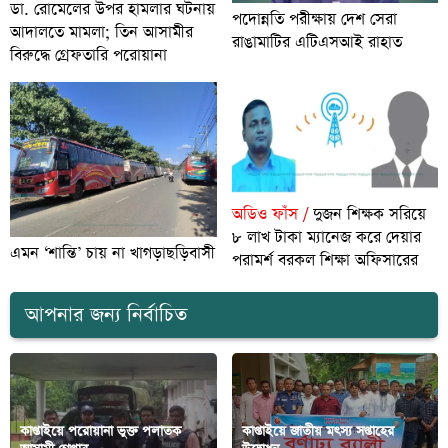
ডা. রোমেলের উপর হামলার ঘটনায়
পদোন্নতি পরীক্ষায় দেশ সেরা
আদালতে মামলা; তিন আসামীর
রাঙামাটির এটিএসআই রাহাত
বিরুদ্ধে গ্রেফতারি পরোয়ানা
অডিও ফাঁস /
দুজন শিক্ষক সরিয়ে
৮ লাখ টাকা ম্যানেজ করে দেয়ার
এমন ‘শান্তি’ চায় না খাগড়াছড়িবাসী
পরামর্শ বরকল শিক্ষা অফিসারের
আপনার জন্য নির্বাচিত
কাপ্তাইয়ে পরোয়ানা ভুক্ত পলাতক
কাপ্তাইয়ে জাতীয় মৎস্য সপ্তাহের