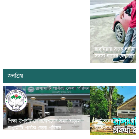
রামগড়ে মাদক বিরোধী ‘ম্যারাথন দৌড়
রাঙ্গুনিয়ায় সড়ক দূর্ঘটন
প্রতিযোগীতা’ অনুষ্ঠিত
সদস্য নাছের মেম্বারের
জনপ্রিয়
শিক্ষা উপবৃত্তি রেজিস্ট্রেশনের সময় বাড়াল
নির্যাতনের অপরাধে স্ত্র
রাঙামাটি পার্বত্য জেলা পরিষদ
ক্ষতিপুরণ; চাকমা রাজার