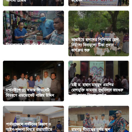
আসামী গ্রেপ্তার
উদ্বোধন
কাপ্তাইয়ে ছাগলের পিপিআর রোগ
নিত্যপণ্যের মূল্য বৃদ্ধির প্রতিবাদে
নির্মূল্যে বিনামূল্যে টিকা প্রদান
সিপিবির লিফলেট বিতরণ
কার্যক্রম শুরু
মন্ত্রী ড. হাছান মাহমুদ এমপির
চন্দনাইশে ৩১ দফার লিফলেট
রোগমুক্তি কামনায় সুখবিলাস জয়গুরু
বিতরণে এডভোকেট নাজিম উদ্দিন
ধাম আশ্রম বিশেষ প্রার্থনা
পার্বত্যাঞ্চলে পর্যটনের বিকাশ ও
আইন-শৃঙ্খলা বিষয়ে রাঙামাটিতে
রামগড় সীমান্তের দুর্গম স্কুল