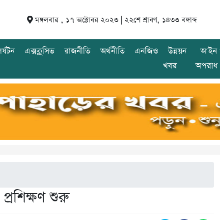
মঙ্গলবার , ১৭ অক্টোবর ২০২৩ |
২২শে শ্রাবণ, ১৪৩৩ বঙ্গাব্দ
র্যটন
এক্সক্লুসিভ
রাজনীতি
অর্থনীতি
এনজিও
উন্নয়ন
আইন 
খবর
অপরাধ
প্রশিক্ষণ শুরু