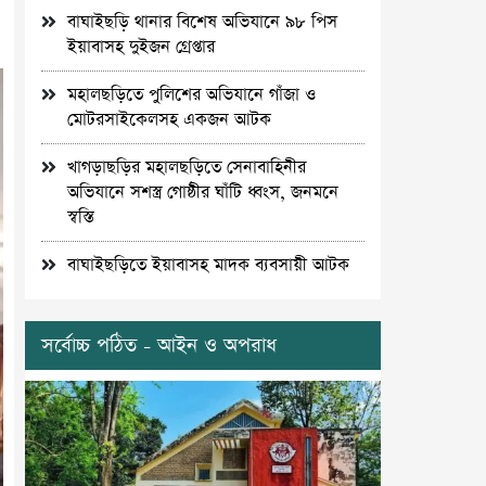
বাঘাইছড়ি থানার বিশেষ অভিযানে ৯৮ পিস
ইয়াবাসহ দুইজন গ্রেপ্তার
মহালছড়িতে পুলিশের অভিযানে গাঁজা ও
মোটরসাইকেলসহ একজন আটক
খাগড়াছড়ির মহালছড়িতে সেনাবাহিনীর
অভিযানে সশস্ত্র গোষ্ঠীর ঘাঁটি ধ্বংস, জনমনে
স্বস্তি
বাঘাইছড়িতে ইয়াবাসহ মাদক ব্যবসায়ী আটক
সর্বোচ্চ পঠিত - আইন ও অপরাধ