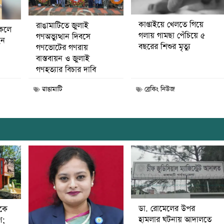
কাপ্তাইয়ে খেলতে গিয়ে
রাঙামাটিতে জুলাই
কেলে
গলায় গামছা পেঁচিয়ে ৫
গণঅভ্যুত্থান দিবসে
েন
বছরের শিশুর মৃত্যু
গণভোটের গণরায়
বাস্তবায়ন ও জুলাই
গণহত্যার বিচার দাবি
রাঙামাটি
ব্রেকিং নিউজ
ডা. রোমেলের উপর
ীকে
হামলার ঘটনায় আদালতে
ণ;