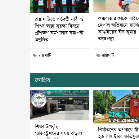
কক্সবাজার থেকে সাই
রাঙামাটিতে গর্ভবতী নারী ও
নেপাল অভিযানে যাচ্ছ
শিশুর স্বাস্থ্য সুরক্ষা বিষয়ে
কাপ্তাইয়ের বীর কুমার
প্রশিক্ষণ কর্মশালার সমাপনী
তনচংগ্যা
অনুষ্ঠিত
রাঙামাটি
রাঙামাটি
জনপ্রিয়
শিক্ষা উপবৃত্তি
নির্যাতনের অপরাধে স্ত্র
রেজিস্ট্রেশনের সময় বাড়াল
২৩ লাখ টাকা ক্ষতিপুর