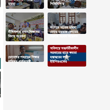
মারমা
পিসিসিপি’র
লংগদুর সাবেক মহিলা
দীঘিনালায় প্রধান শিক্ষকের
মেম্বার মমতাজ বেগমের
বিদায় সংবর্ধনা
বিরুদ্ধে সংবাদ সম্মেলন
অবিলম্বে অন্তর্বর্তীকালীন
সরকারের হাতে ক্ষমতা
মোনোঘর পাহাড়ের শিক্ষার
হস্তান্তরের দাবী
বাতিঘর-পার্বত্যমন্ত্রী
ইউপিডএফের