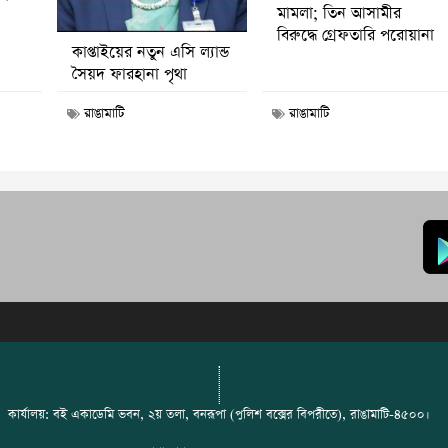
মামলা; তিন আসামীর
বিরুদ্ধে গ্রেফতারি পরোয়ানা
কাপ্তাইয়ের নতুন এসি ল্যান্ড
সৈয়দ ফারহানা পৃথা
রাঙামাটি
রাঙামাটি
কার্যালয়: বই একাডেমি ভবন, ২য় তলা, বনরূপা (পুলিশ বক্সের বিপরীতে), রাঙামাটি-৪৫০০।