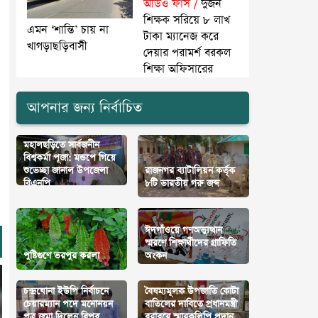
অডিও ফাঁস /
দুজন
শিক্ষক সরিয়ে ৮ লাখ
এমন ‘শান্তি’ চায় না
টাকা ম্যানেজ করে
খাগড়াছড়িবাসী
দেয়ার পরামর্শ বরকল
শিক্ষা অফিসারের
আপনার জন্য নির্বাচিত
মহালছড়িতে সার্বজনীন
বিশ্বকর্মা পূজা: মন্ডপে গিয়ে
শুভেচ্ছা জানাল উপজেলা
রাজনগর ব্যাটালিয়ন কর্তৃক
বিএনপি
৮টি ভারতীয় গরু জব্দ
ঈদগাঁওয়ে গণঅভ্যুত্থান
স্মরণে শিক্ষার্থীদের গ্রাফিতি
পুষ্টিগুণে ভরপুর করলা
অংকন
চন্দ্রঘোনা ইউপি নির্বাচনে
বৈষম্যমূলক উপজাতি কোটা
চেয়ারম্যান পদে মনোনয়ন
বাতিলের দাবিতে প্রধানমন্ত্রী
পত্র জমা দিলেন বিপ্লব
বরাবরে স্মারকলিপি প্রদান