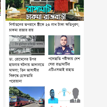
নির্যাতনের অপরাধে স্ত্রীকে ২৩ লাখ টাকা ক্ষতিপুরণ;
চাকমা রাজার রায়
পদোন্নতি পরীক্ষায় দেশ
ডা. রোমেলের উপর
সেরা রাঙামাটির
হামলার ঘটনায় আদালতে
এটিএসআই রাহাত
মামলা; তিন আসামীর
বিরুদ্ধে গ্রেফতারি
পরোয়ানা