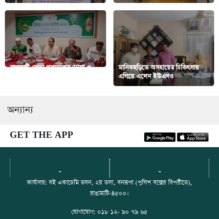
রাঙামাটি জেলা প্রশাসকের দোয়া ও
মানিকছড়িতে অসহায়ের চিকিৎসায়
ইফতার মাহফিল
এগিয়ে এলেন ইউএনও
অন্যান্য
GET THE APP
-
-
কার্যালয়: বই একাডেমি ভবন, ২য় তলা, বনরূপা (পুলিশ বক্সের বিপরীতে),
রাঙামাটি-৪৫০০।
যোগাযোগ: ০১৮ ১২- ৯০ ৭৯ ৬৫