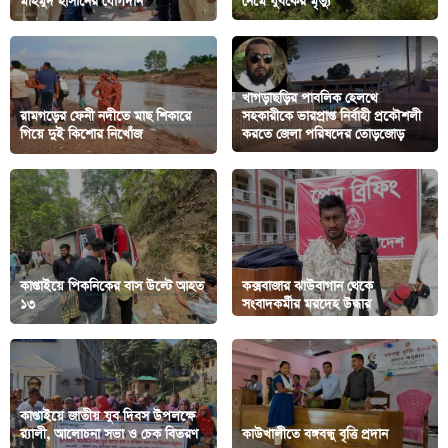
মাহমুদ হাসানের যোগদান
নেমে যুবকের মৃত্যু
খাগড়াছড়ির পাবলিক হেলথে
রামগড়ের ফেনী নদীতে মাছ শিকারে
সহকারীকে ভারপ্রাপ্ত নির্বাহী প্রকৌশলী
গিয়ে দুই কিশোর নিখোঁজ
করতে জেলা পরিষদের তোড়জোড়
কাপ্তাইয়ে পিকনিকের বাস উল্টে আহত
কক্সবাজার ঝাউবাগান থেকে
১৩
সংবাদকর্মীর মরদেহ উদ্ধার
কাপ্তাইয়ে জাতীয় যুব দিবস উপলক্ষে
র‍্যালী, আলোচনা সভা ও চেক বিতরণ
কাউখালীতে বঙ্গবন্ধু বৃত্তি প্রদান