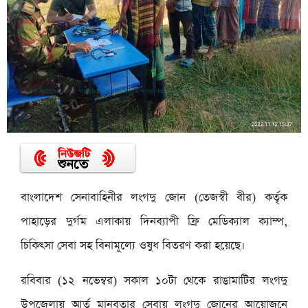
বাংলাদেশ সেনাবাহিনীর লংগদু জোন (তেজস্বী বীর) কর্তৃক
পাহাড়ের দুর্গম এলাকায় দিনব্যাপী ফ্রি মেডিক্যাল ক্যাম্প,
চিকিৎসা সেবা সহ বিনামূল্যে ওষুধ বিতরণ করা হয়েছে।
রবিবার (১২ নভেম্বর) সকাল ১০টা থেকে রাঙামাটির লংগদু
উপজেলায় আর্ত মানবতার সেবায় লংগদু জোনের আয়োজনে