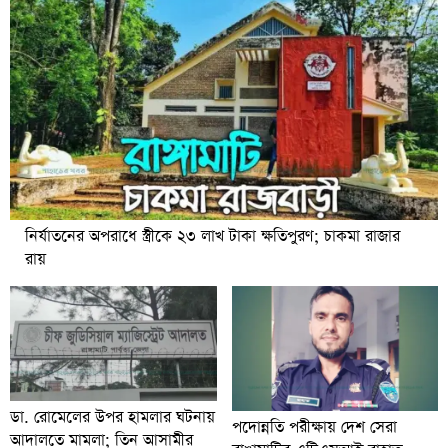
নির্যাতনের অপরাধে স্ত্রীকে ২৩ লাখ টাকা ক্ষতিপুরণ; চাকমা রাজার
রায়
ডা. রোমেলের উপর হামলার ঘটনায়
পদোন্নতি পরীক্ষায় দেশ সেরা
আদালতে মামলা; তিন আসামীর