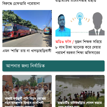
রাঙামাটির এটিএসআই রাহাত
বিরুদ্ধে গ্রেফতারি পরোয়ানা
অডিও ফাঁস /
দুজন শিক্ষক সরিয়ে
৮ লাখ টাকা ম্যানেজ করে দেয়ার
এমন ‘শান্তি’ চায় না খাগড়াছড়িবাসী
পরামর্শ বরকল শিক্ষা অফিসারের
আপনার জন্য নির্বাচিত
কাপ্তাই কর্ণফুলী পানি বিদ্যুৎ কেন্দ্রের
নতুন ব্যবস্থাপক হিসাবে প্রকৌশলী
রাঙামাটির মানিকছড়িতে গোসল করতে