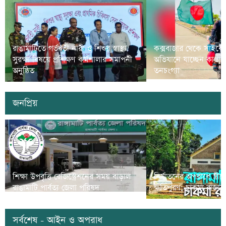
রাঙামাটিতে গর্ভবতী নারী ও শিশুর স্বাস্থ্য
কক্সবাজার থেকে সাইকে
সুরক্ষা বিষয়ে প্রশিক্ষণ কর্মশালার সমাপনী
অভিযানে যাচ্ছেন কাপ্তা
অনুষ্ঠিত
তনচংগ্যা
জনপ্রিয়
শিক্ষা উপবৃত্তি রেজিস্ট্রেশনের সময় বাড়াল
নির্যাতনের অপরাধে স্ত্র
রাঙামাটি পার্বত্য জেলা পরিষদ
ক্ষতিপুরণ; চাকমা রাজার
সর্বশেষ - আইন ও অপরাধ