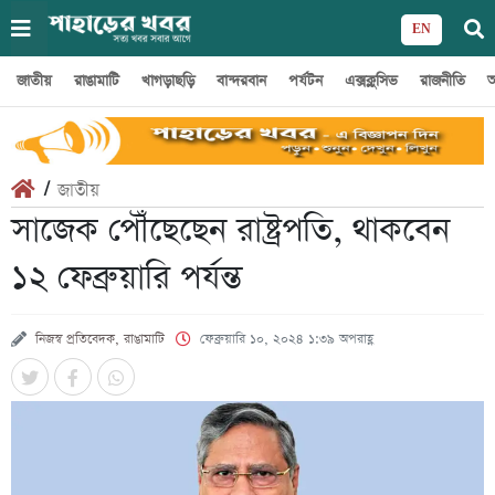
EN
জাতীয়
রাঙামাটি
খাগড়াছড়ি
বান্দরবান
পর্যটন
এক্সক্লুসিভ
রাজনীতি
অ
/
জাতীয়
সাজেক পৌঁছেছেন রাষ্ট্রপতি, থাকবেন
১২ ফেব্রুয়ারি পর্যন্ত
নিজস্ব প্রতিবেদক, রাঙামাটি
ফেব্রুয়ারি ১০, ২০২৪ ১:৩৯ অপরাহ্ণ