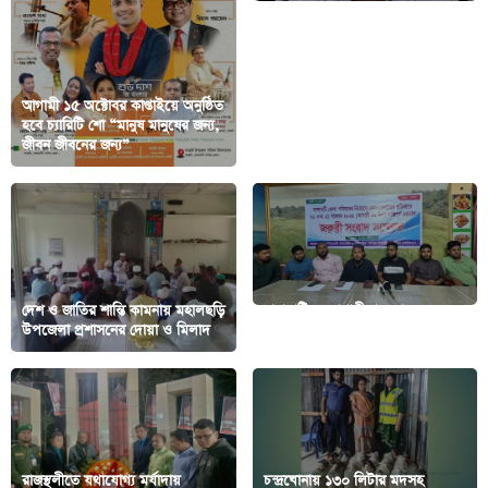
আগামী ১৫ অক্টোবর কাপ্তাইয়ে অনুষ্ঠিত
হবে চ্যারিটি শো “মানুষ মানুষের জন্য,
কাশ্মীরে হাউজবোট দুর্ঘটনায় রাঙামাটি
জীবন জীবনের জন্য”
গণপূর্ত প্রকৌশলীসহ তিন জনের মৃত্যু
দেশ ও জাতির শান্তি কামনায় মহালছড়ি
রাঙামাটিতে আগামীকাল থেকে ৩৬
উপজেলা প্রশাসনের দোয়া ও মিলাদ
ঘন্টার হরতালের ডাক
রাজস্থলীতে যথাযোগ্য মর্যাদায়
চন্দ্রঘোনায় ১৩০ লিটার মদসহ