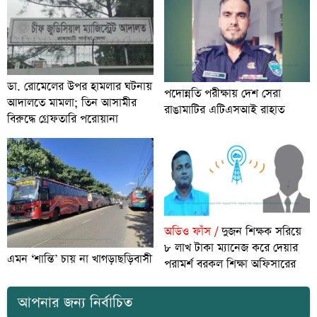
ডা. রোমেলের উপর হামলার ঘটনায়
পদোন্নতি পরীক্ষায় দেশ সেরা
আদালতে মামলা; তিন আসামীর
রাঙামাটির এটিএসআই রাহাত
বিরুদ্ধে গ্রেফতারি পরোয়ানা
অডিও ফাঁস /
দুজন শিক্ষক সরিয়ে
৮ লাখ টাকা ম্যানেজ করে দেয়ার
এমন ‘শান্তি’ চায় না খাগড়াছড়িবাসী
পরামর্শ বরকল শিক্ষা অফিসারের
আপনার জন্য নির্বাচিত