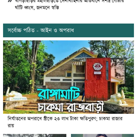
খাগড়াছড়ির মহালছড়িতে সেনাবাহিনীর অভিযানে সশস্ত্র গোষ্ঠীর
ঘাঁটি ধ্বংস, জনমনে স্বস্তি
সর্বোচ্চ পঠিত - আইন ও অপরাধ
নির্যাতনের অপরাধে স্ত্রীকে ২৩ লাখ টাকা ক্ষতিপুরণ; চাকমা রাজার
রায়