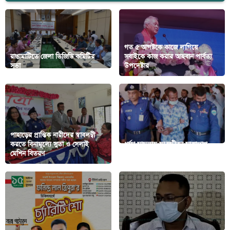
গত ৫ আগষ্টকে কাজে লাগিয়ে
রাঙামাটিতে জেলা ভিজিডি কমিটির
সবাইকে কাজ করার আহবান পার্বত্য
সভা
উপদেষ্টার
পাহাড়ের প্রান্তিক নারীদের স্বাবলম্বী
করতে বিনামূল্যে সুতা ও সেলাই
ধর্ষণ মামলায় যাবজ্জীবন সাজাপ্রাপ্ত
মেশিন বিতরণ
ধর্ষকের জামিন বাতিলের দাবী