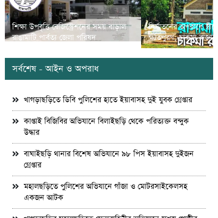
শিক্ষা উপবৃত্তি রেজিস্ট্রেশনের সময় বাড়াল
নির্যাতনের অপরাধে স্ত্র
রাঙামাটি পার্বত্য জেলা পরিষদ
ক্ষতিপুরণ; চাকমা রাজার
সর্বশেষ - আইন ও অপরাধ
খাগড়াছড়িতে ডিবি পুলিশের হাতে ইয়াবাসহ দুই যুবক গ্রেপ্তার
কাপ্তাই বিজিবির অভিযানে বিলাইছড়ি থেকে পরিত্যক্ত বন্দুক
উদ্ধার
বাঘাইছড়ি থানার বিশেষ অভিযানে ৯৮ পিস ইয়াবাসহ দুইজন
গ্রেপ্তার
মহালছড়িতে পুলিশের অভিযানে গাঁজা ও মোটরসাইকেলসহ
একজন আটক