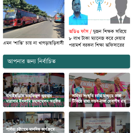
অডিও ফাঁস /
দুজন শিক্ষক সরিয়ে
৮ লাখ টাকা ম্যানেজ করে দেয়ার
এমন ‘শান্তি’ চায় না খাগড়াছড়িবাসী
পরামর্শ বরকল শিক্ষা অফিসারের
আপনার জন্য নির্বাচিত
বাঘাইছড়িতে তাহফিজুল কুরআন
সাহিত্য সংস্কৃতি চর্চার মাধ্যমে ভাষা
মাদ্রাসার ইসলামি মহাসম্মেলন অনুষ্ঠিত
টিকিয়ে রাখা সম্ভব-রাজা দেবাশীষ রায়
‎পার্বত্য চট্টগ্রামে মানবিক কার্যক্রমে