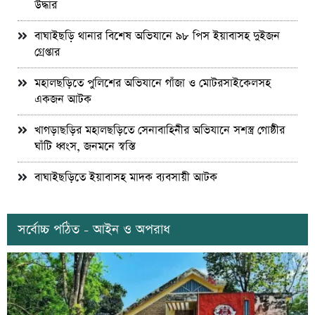
উদ্ধার
বাঘাইছড়ি থানার বিশেষ অভিযানে ৯৮ পিস ইয়াবাসহ দুইজন
গ্রেপ্তার
মহালছড়িতে পুলিশের অভিযানে গাঁজা ও মোটরসাইকেলসহ
একজন আটক
খাগড়াছড়ির মহালছড়িতে সেনাবাহিনীর অভিযানে সশস্ত্র গোষ্ঠীর
ঘাঁটি ধ্বংস, জনমনে স্বস্তি
বাঘাইছড়িতে ইয়াবাসহ মাদক ব্যবসায়ী আটক
সর্বোচ্চ পঠিত - আইন ও অপরাধ