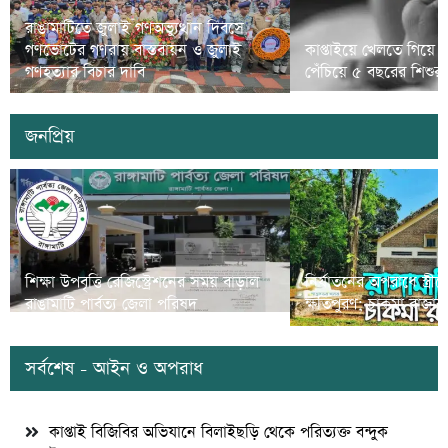
রাঙামাটিতে জুলাই গণঅভ্যুত্থান দিবসে
গণভোটের গণরায় বাস্তবায়ন ও জুলাই
কাপ্তাইয়ে খেলতে গিয়ে 
গণহত্যার বিচার দাবি
পেঁচিয়ে ৫ বছরের শিশুর মৃ
জনপ্রিয়
শিক্ষা উপবৃত্তি রেজিস্ট্রেশনের সময় বাড়াল
নির্যাতনের অপরাধে স্ত্র
রাঙামাটি পার্বত্য জেলা পরিষদ
ক্ষতিপুরণ; চাকমা রাজার
সর্বশেষ - আইন ও অপরাধ
কাপ্তাই বিজিবির অভিযানে বিলাইছড়ি থেকে পরিত্যক্ত বন্দুক