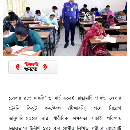
:সেবার ব্রতে চাকরি’ ৬ মার্চ ২০২৪ রাঙামাটি পার্বত্য জেলার
ট্রেইনি রিক্রুট কনস্টেবল (টিআরসি) পদে নিয়োগ
জানুয়ারি-২০২৪ এর শারীরিক সক্ষমতা যাচাই পরিক্ষায়
চূড়ান্তভাবে উত্তীর্ণ ১৪২ জন প্রার্থীর লিখিত পরীক্ষা রাঙামাটি