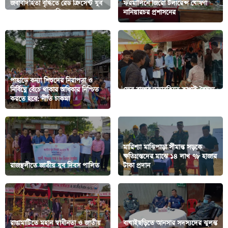
জবাবদিহিতা বৃদ্ধিতে রেড ক্রিসেন্ট যুব
ফরমালিনে জিরো টলারেন্স ঘোষণা
স্বেচ্ছাসেবকদের প্রশিক্ষণ
নানিয়ারচর প্রশাসনের
পাহাড়ে কন্যা শিশুদের নিরাপত্তা ও
নির্বিঘ্নে বেঁচে থাকার অধিকার নিশ্চিত
ফের বাজার তদারকিতে কাপ্তাই বৈষম্য
করতে হবে: নীতি চাকমা
বিরোধী ছাত্র সমাজ
মারিশ্যা মাঝিপাড়া সীমান্ত সড়কে
ক্ষতিগ্রস্তদের মাঝে ১৪ লাখ ৭৮ হাজার
রাজস্থলীতে জাতীয় যুব দিবস পালিত
টাকা প্রদান
রাঙামাটিতে মহান স্বাধীনতা ও জাতীয়
বাঘাইছড়িতে আনসার সদস্যদের ঝুলন্ত