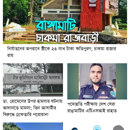
নির্যাতনের অপরাধে স্ত্রীকে ২৩ লাখ টাকা ক্ষতিপুরণ; চাকমা রাজার
রায়
ডা. রোমেলের উপর হামলার ঘটনায়
পদোন্নতি পরীক্ষায় দেশ সেরা
আদালতে মামলা; তিন আসামীর
রাঙামাটির এটিএসআই রাহাত
বিরুদ্ধে গ্রেফতারি পরোয়ানা