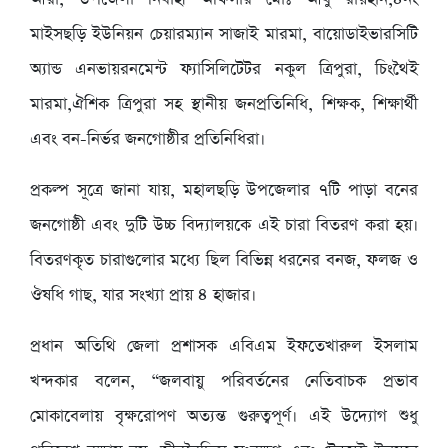
মাইসছড়ি ইউনিয়ন চেয়ারম্যান সাজাই মারমা, বায়োডাইভারসিটি
অ্যান্ড এনভায়রনমেন্ট ফ্যাসিলিটেটর নকুল ত্রিপুরা, চিংথৈই
মারমা,ঐশিক ত্রিপুরা সহ স্থানীয় জনপ্রতিনিধি, শিক্ষক, শিক্ষার্থী
এবং বন-নির্ভর জনগোষ্ঠীর প্রতিনিধিরা।
প্রকল্প সূত্রে জানা যায়, মহালছড়ি উপজেলার ৭টি পাড়া বনের
জনগোষ্ঠী এবং দুটি উচ্চ বিদ্যালয়কে এই চারা বিতরণ করা হয়।
বিতরণকৃত চারাগুলোর মধ্যে ছিল বিভিন্ন ধরনের বনজ, ফলজ ও
ঔষধি গাছ, যার সংখ্যা প্রায় ৪ হাজার।
প্রধান অতিথি জেলা প্রশাসক এবিএম ইফতেখারুল ইসলাম
খন্দকার বলেন, “জলবায়ু পরিবর্তনের নেতিবাচক প্রভাব
মোকাবেলায় বৃক্ষরোপণ অত্যন্ত গুরুত্বপূর্ণ। এই উদ্যোগ শুধু