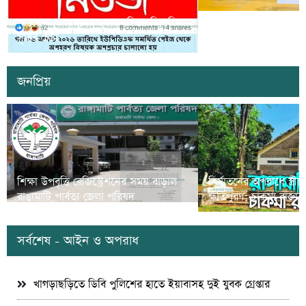
সাজেকে অপহরণের গুজব ছড়িয়ে বিভ্রান্তি
খাগড়াছড়িতে ডিবি পুলি
সৃষ্টির চেষ্টা
দুই যুবক গ্রেপ্তার
জনপ্রিয়
শিক্ষা উপবৃত্তি রেজিস্ট্রেশনের সময় বাড়াল
নির্যাতনের অপরাধে স্ত্র
রাঙামাটি পার্বত্য জেলা পরিষদ
ক্ষতিপুরণ; চাকমা রাজার
সর্বশেষ - আইন ও অপরাধ
খাগড়াছড়িতে ডিবি পুলিশের হাতে ইয়াবাসহ দুই যুবক গ্রেপ্তার