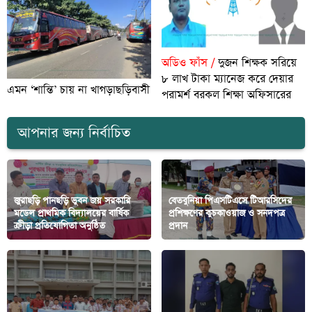
অডিও ফাঁস /
দুজন শিক্ষক সরিয়ে
৮ লাখ টাকা ম্যানেজ করে দেয়ার
এমন ‘শান্তি’ চায় না খাগড়াছড়িবাসী
পরামর্শ বরকল শিক্ষা অফিসারের
আপনার জন্য নির্বাচিত
জুরাছড়ি পানছড়ি ভুবন জয় সরকারি
বেতবুনিয়া পিএসটিএসে টিআরসিদের
মডেল প্রাথমিক বিদ্যালয়ের বার্ষিক
প্রশিক্ষণের কুচকাওয়াজ ও সনদপত্র
ক্রীড়া প্রতিযোগিতা অনুষ্ঠিত
প্রদান