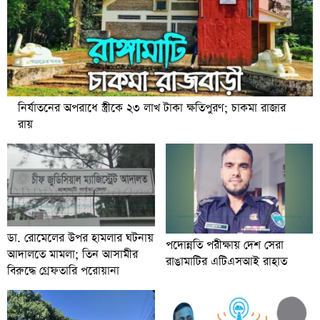
নির্যাতনের অপরাধে স্ত্রীকে ২৩ লাখ টাকা ক্ষতিপুরণ; চাকমা রাজার
রায়
ডা. রোমেলের উপর হামলার ঘটনায়
পদোন্নতি পরীক্ষায় দেশ সেরা
আদালতে মামলা; তিন আসামীর
রাঙামাটির এটিএসআই রাহাত
বিরুদ্ধে গ্রেফতারি পরোয়ানা