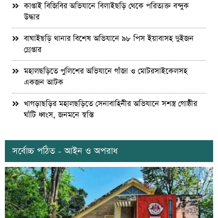
কাপ্তাই বিজিবির অভিযানে বিলাইছড়ি থেকে পরিত্যক্ত বন্দুক
উদ্ধার
বাঘাইছড়ি থানার বিশেষ অভিযানে ৯৮ পিস ইয়াবাসহ দুইজন
গ্রেপ্তার
মহালছড়িতে পুলিশের অভিযানে গাঁজা ও মোটরসাইকেলসহ
একজন আটক
খাগড়াছড়ির মহালছড়িতে সেনাবাহিনীর অভিযানে সশস্ত্র গোষ্ঠীর
ঘাঁটি ধ্বংস, জনমনে স্বস্তি
সর্বোচ্চ পঠিত - আইন ও অপরাধ