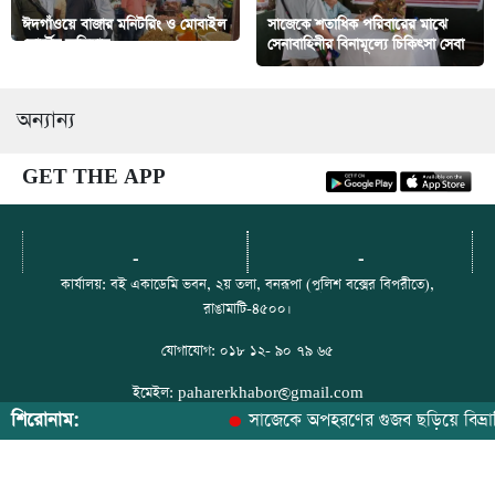
ঈদগাঁওয়ে বাজার মনিটরিং ও মোবাইল
সাজেকে শতাধিক পরিবারের মাঝে
কোর্টের অভিযান
সেনাবাহিনীর বিনামূল্যে চিকিৎসা সেবা
অন্যান্য
GET THE APP
-
-
কার্যালয়: বই একাডেমি ভবন, ২য় তলা, বনরূপা (পুলিশ বক্সের বিপরীতে),
রাঙামাটি-৪৫০০।
যোগাযোগ: ০১৮ ১২- ৯০ ৭৯ ৬৫
ইমেইল: paharerkhabor@gmail.com
শিরোনাম:
সাজেকে অপহরণের গুজব ছড়িয়ে বিভ্রান্তি সৃষ্ট
ফেসবুক: https://web.facebook.com/paharerkhabor