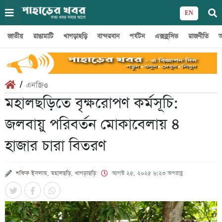
EN
জাতীয়
রাঙামাটি
খাগড়াছড়ি
বান্দরবান
পর্যটন
এক্সক্লুসিভ
রাজনীতি
অ
/
এনজিও
মহালছড়িতে বৃক্ষরোপণ কর্মসূচি:
জলবায়ু পরিবর্তন মোকাবেলায় ৪
হাজার চারা বিতরণ
শফিক ইসলাম, মহালছড়ি, খাগড়াছড়ি
আগস্ট ২৫, ২০২৫ ৬:২৩ অপরাহ্ণ