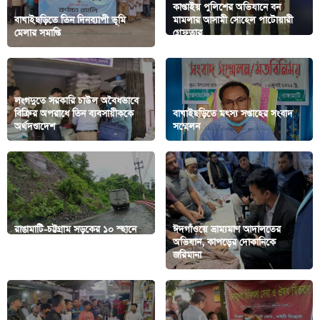
কাপ্তাইয় পুলিশের অভিযানে বন
বাঘাইছড়িতে তিন দিনব্যাপী ভূমি
মামলার আসামী সোহেল পাটোয়ারী
মেলার সমাপ্তি
গ্রেফতার
লংগদুতে সরকারি চাউল অবৈধভাবে
বিক্রির অপরাধে তিন ব্যবসায়ীককে
বাঘাইছড়িতে মৎস্য সপ্তাহের সংবাদ
অর্থদণ্ডাদেশ
সম্মেলন
রাঙামাটি-চট্টগ্রাম সড়কের ১০ স্হানে
ঈদগাঁওয়ে ভ্রাম্যমাণ আদালতের
ধসে পড়ল পাহাড়ের মাটি, যান
অভিযান, কাপড়ের দোকানিকে
চলাচলে ঝুঁকি
জরিমানা