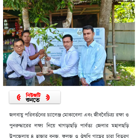
জলবায়ু পরিবর্তনের চ্যালেঞ্জ মোকাবেলা এবং জীববৈচিত্র্য রক্ষা ও
পুনরুদ্ধারের লক্ষ্য নিয়ে খাগড়াছড়ি পার্বত্য জেলার মহালছড়ি
উপজেলায় ৪ হাজার বনজ, ফলজ ও ঔষধি গাছের চারা বিতরণ