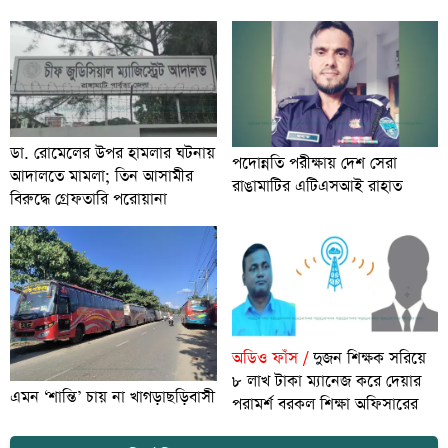
ডা. রোমেলের উপর হামলার ঘটনায়
পদোন্নতি পরীক্ষায় দেশ সেরা
আদালতে মামলা; তিন আসামীর
রাঙামাটির এটিএসআই রাহাত
বিরুদ্ধে গ্রেফতারি পরোয়ানা
অডিও ফাঁস /
দুজন শিক্ষক সরিয়ে
৮ লাখ টাকা ম্যানেজ করে দেয়ার
এমন ‘শান্তি’ চায় না খাগড়াছড়িবাসী
পরামর্শ বরকল শিক্ষা অফিসারের