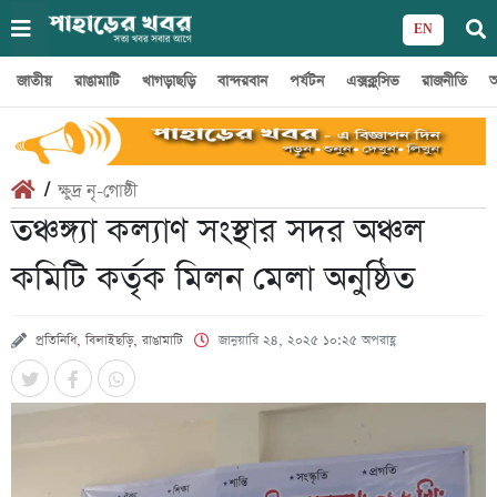
EN
জাতীয়
রাঙামাটি
খাগড়াছড়ি
বান্দরবান
পর্যটন
এক্সক্লুসিভ
রাজনীতি
অ
/
ক্ষুদ্র নৃ-গোষ্ঠী
তঞ্চঙ্গ্যা কল্যাণ সংস্থার সদর অঞ্চল
কমিটি কর্তৃক মিলন মেলা অনুষ্ঠিত
প্রতিনিধি, বিলাইছড়ি, রাঙামাটি
জানুয়ারি ২৪, ২০২৫ ১০:২৫ অপরাহ্ণ