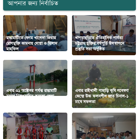
আপনার জন্য নির্বাচিত
রাঙামাটিতে বেগম খালেদা জিয়ার
খাগড়াছড়িতে ঐতিহাসিক পার্বত্য
রোগমুক্তি কামনায় দোয়া ও মিলাদ
চট্টগ্রাম চুক্তির বর্ষপূর্তি উদযাপনে
মাহফিল
প্রস্তুতি সভা অনুষ্ঠিত
এবার ৩১ অক্টোবর পর্যন্ত রাঙামাটি
এবার রাইখালী পাহাড়ি কৃষি গবেষণা
ভ্রমণে নিরুৎসাহিত করলো জেলা
কেন্দ্রে উচ্চ ফলনশীল জাত চিনাল-১
প্রশাসন
চাষে সফলতা