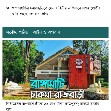
খাগড়াছড়ির মহালছড়িতে সেনাবাহিনীর অভিযানে সশস্ত্র গোষ্ঠীর
ঘাঁটি ধ্বংস, জনমনে স্বস্তি
সর্বোচ্চ পঠিত - আইন ও অপরাধ
নির্যাতনের অপরাধে স্ত্রীকে ২৩ লাখ টাকা ক্ষতিপুরণ; চাকমা রাজার
রায়