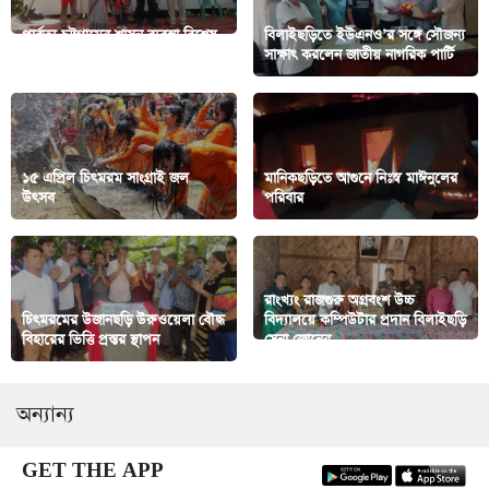
পার্বত্য চট্টগ্রামের শাসন ব্যবস্থা বিশেষ
বিলাইছড়িতে ইউএনও’র সঙ্গে সৌজন্য
মহলের হাতে: সন্তু লারমা
সাক্ষাৎ করলেন জাতীয় নাগরিক পার্টি
১৫ এপ্রিল চিৎমরম সাংগ্রাই জল
মানিকছড়িতে আগুনে নিঃস্ব মাঈনুলের
উৎসব
পরিবার
রাংখ্যং রাজগুরু অগ্রবংশ উচ্চ
চিৎমরমের উজানছড়ি উরুওয়েলা বৌদ্ধ
বিদ্যালয়ে কম্পিউটার প্রদান বিলাইছড়ি
বিহারের ভিত্তি প্রস্তর স্থাপন
সেনা জোনের
অন্যান্য
GET THE APP