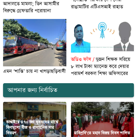
আদালতে মামলা; তিন আসামীর
রাঙামাটির এটিএসআই রাহাত
বিরুদ্ধে গ্রেফতারি পরোয়ানা
অডিও ফাঁস /
দুজন শিক্ষক সরিয়ে
৮ লাখ টাকা ম্যানেজ করে দেয়ার
এমন ‘শান্তি’ চায় না খাগড়াছড়িবাসী
পরামর্শ বরকল শিক্ষা অফিসারের
আপনার জন্য নির্বাচিত
কাপ্তাইয়ে ৪৭০ জন কৃষকদের মাঝে
বিনামূল্যে বীজ ও রাসায়নিক সার
বিতরণ
রাবিপ্রবি’তে মহান বিজয় দিবস পালিত