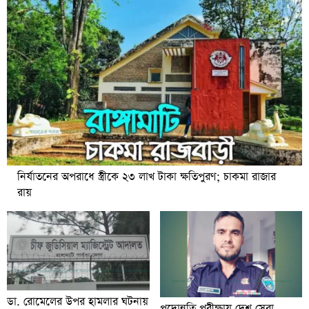
নির্যাতনের অপরাধে স্ত্রীকে ২৩ লাখ টাকা ক্ষতিপুরণ; চাকমা রাজার
রায়
ডা. রোমেলের উপর হামলার ঘটনায়
পদোন্নতি পরীক্ষায় দেশ সেরা