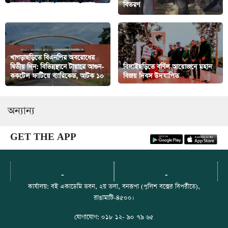
অসহায়দের মাঝে সহায়তায় প্রদান
বিতরণ
খাগড়াছড়িতে বিএনপির অবরোধের
দ্বিতীয় দিন: বিভিন্নস্থানে টায়ারে আগুন-
বিলাইছড়িতে বর্ণিল আয়োজনে মহান
ককটেল ফাটিয়ে ব্যারিকেড, আটক ১০
বিজয় দিবস উদযাপিত
অন্যান্য
GET THE APP
-
-
কার্যালয়: বই একাডেমি ভবন, ২য় তলা, বনরূপা (পুলিশ বক্সের বিপরীতে),
রাঙামাটি-৪৫০০।
যোগাযোগ: ০১৮ ১২- ৯০ ৭৯ ৬৫