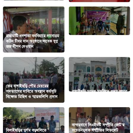
‎রাঙামাটি ধনপাতা বনবিহারে দানোত্তম
কঠিন চীবর দান অনুষ্ঠানে সাবেক যুগ্ন
রাইখালীর দূর্গম মৈদং পাড়ায় উঠান
জজ দীপন দেওয়ান
বৈঠক অনুষ্ঠিত
ফের বাঘাইছড়ি পৌর মেয়রের
পদত্যাগের দাবিতে অবস্থান কর্মসূচি
বাঘাইছড়ি মডেল মসজিদে প্রথম জুমার
বিক্ষোভ মিছিল ও স্মারকলিপি প্রদান
নামাজ আদায়
বান্দরবানে সিএইচটি সম্প্রীতি জোট’র
বিলাইছড়ির দুর্গম বড়থলিতে
সচেতনমুলক সম্প্রীতির লিফলেট