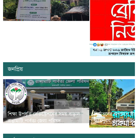
কাল কাপ্তাইয়ের মিতিঙ্গাছড়ি ‘এসডিজি
ভিলেজ’ উদ্বোধন করবেন প্রধানমন্ত্রী তারেক
সাজেকে অপহরণের গুজব ছড়
রহমান
সৃষ্টির চেষ্টা
জনপ্রিয়
শিক্ষা উপবৃত্তি রেজিস্ট্রেশনের সময় বাড়াল
নির্যাতনের অপরাধে স্ত্র
রাঙামাটি পার্বত্য জেলা পরিষদ
ক্ষতিপুরণ; চাকমা রাজার