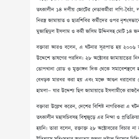
তৎকালীন ১৪ দলীয় জোটের নেতাকর্মীরা লগি-বৈঠা, লাঠি,
নিরস্ত্র জামায়াত ও ছাত্রশিবির কর্মীদের ওপর নৃশংসভ
মুজাহিদুল ইসলাম ও কর্মী জসিম উদ্দিনসহ মোট ১৪ জন
বক্তারা আরও বলেন, এ ঘটনার সূত্রপাত হয় ২০০৬ সা
উদ্দেশে ভাষণের পরদিন। ২৮ অক্টোবর জামায়াতের নির্
তোপখানা রোড ও মুক্তাঙ্গন দিক থেকে সমাবেশস্থলে 
বেধড়ক মারধর করা হয় এবং মঞ্চে আগুন ধরানোর চেষ
হামলা— যার উদ্দেশ্য ছিল জামায়াতে ইসলামীকে রাজ
বক্তারা উল্লেখ করেন, দেশের বিশিষ্ট নাগরিকরা এ
তৎকালীন মহাসচিবসহ বিশ্বজুড়ে এর নিন্দা ও প্রতিক্র
হয়নি। তারা বলেন, রক্তাক্ত ২৮ অক্টোবরের বিচার ন