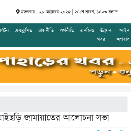
মঙ্গলবার , ২৮ অক্টোবর ২০২৫ |
২৪শে শ্রাবণ, ১৪৩৩ বঙ্গাব্দ
র্যটন
এক্সক্লুসিভ
রাজনীতি
অর্থনীতি
এনজিও
উন্নয়ন
আইন 
খবর
অপরাধ
 বাঘাইছড়ি জামায়াতের আলোচনা সভা