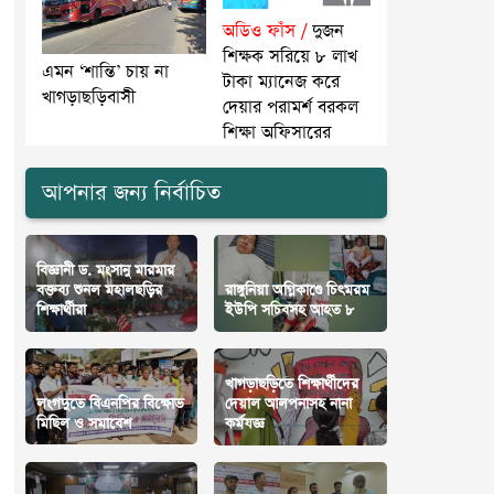
অডিও ফাঁস /
দুজন
শিক্ষক সরিয়ে ৮ লাখ
এমন ‘শান্তি’ চায় না
টাকা ম্যানেজ করে
খাগড়াছড়িবাসী
দেয়ার পরামর্শ বরকল
শিক্ষা অফিসারের
আপনার জন্য নির্বাচিত
বিজ্ঞানী ড. মংসানু মারমার
বক্তব্য শুনল মহালছড়ির
রাঙ্গুনিয়া অগ্নিকাণ্ডে চিৎমরম
শিক্ষার্থীরা
ইউপি সচিবসহ আহত ৮
খাগড়াছড়িতে শিক্ষার্থীদের
লংগদুতে বিএনপির বিক্ষোভ
দেয়াল আলপনাসহ নানা
মিছিল ও সমাবেশ
কর্মযজ্ঞ