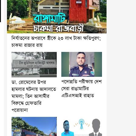
নির্যাতনের অপরাধে স্ত্রীকে ২৩ লাখ টাকা ক্ষতিপুরণ;
চাকমা রাজার রায়
পদোন্নতি পরীক্ষায় দেশ
ডা. রোমেলের উপর
সেরা রাঙামাটির
হামলার ঘটনায় আদালতে
এটিএসআই রাহাত
মামলা; তিন আসামীর
বিরুদ্ধে গ্রেফতারি
পরোয়ানা