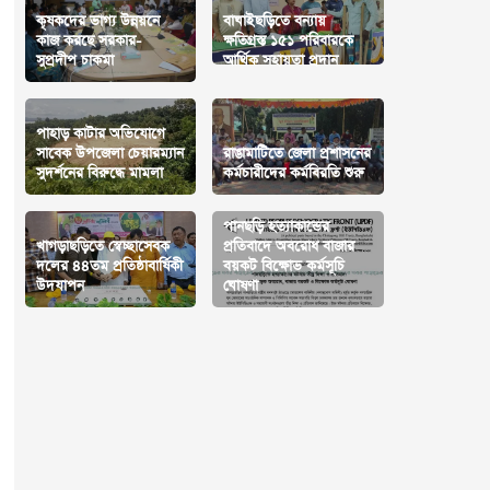
কৃষকদের ভাগ্য উন্নয়নে
বাঘাইছড়িতে বন্যায়
কাজ করছে সরকার-
ক্ষতিগ্রস্ত ১৫১ পরিবারকে
সুপ্রদীপ চাকমা
আর্থিক সহায়তা প্রদান
পাহাড় কাটার অভিযোগে
সাবেক উপজেলা চেয়ারম্যান
রাঙামাটিতে জেলা প্রশাসনের
সুদর্শনের বিরুদ্ধে মামলা
কর্মচারীদের কর্মবিরতি শুরু
পানছড়ি হত্যাকান্ডের
খাগড়াছড়িতে স্বেচ্ছাসেবক
প্রতিবাদে অবরোধ বাজার
দলের ৪৪তম প্রতিষ্ঠাবার্ষিকী
বয়কট বিক্ষোভ কর্মসূচি
উদযাপন
ঘোষণা