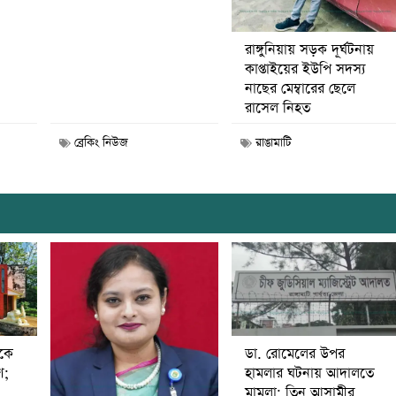
রাঙ্গুনিয়ায় সড়ক দূর্ঘটনায়
কাপ্তাইয়ের ইউপি সদস্য
নাছের মেম্বারের ছেলে
রাসেল নিহত
ব্রেকিং নিউজ
রাঙামাটি
ডা. রোমেলের উপর
ীকে
হামলার ঘটনায় আদালতে
ণ;
মামলা; তিন আসামীর