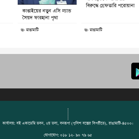
বিরুদ্ধে গ্রেফতারি পরোয়ানা
কাপ্তাইয়ের নতুন এসি ল্যান্ড
সৈয়দ ফারহানা পৃথা
রাঙামাটি
রাঙামাটি
কার্যালয়: বই একাডেমি ভবন, ২য় তলা, বনরূপা (পুলিশ বক্সের বিপরীতে), রাঙামাটি-৪৫০০।
যোগাযোগ: ০১৮ ১২- ৯০ ৭৯ ৬৫