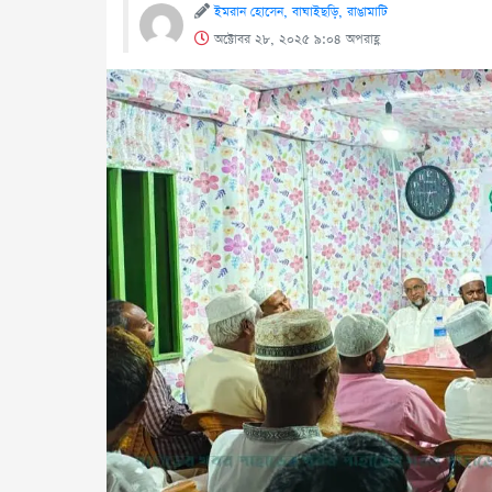
ইমরান হোসেন, বাঘাইছড়ি, রাঙামাটি
অক্টোবর ২৮, ২০২৫ ৯:০৪ অপরাহ্ণ