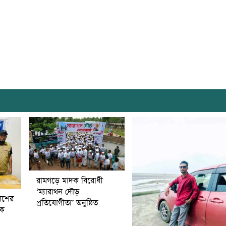
রামগড়ে মাদক বিরোধী
‘ম্যারাথন দৌড়
িশের
প্রতিযোগীতা’ অনুষ্ঠিত
বক