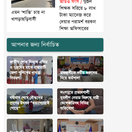
অডিও ফাঁস /
দুজন
শিক্ষক সরিয়ে ৮ লাখ
এমন ‘শান্তি’ চায় না
টাকা ম্যানেজ করে
খাগড়াছড়িবাসী
দেয়ার পরামর্শ বরকল
শিক্ষা অফিসারের
আপনার জন্য নির্বাচিত
জাতীয় শোক দিবসে এতিম
ও দুস্থদের মাঝে রাঙামাটি
জেলা পুলিশের খাবার
রাজস্থলীতে ধর্মীয় গুরুদের
বিতরণ
নিয়ে কর্মশালা
লংগদুতে প্রভাবশালী
বর্ষাবাস শেষে বৌদ্ধদের
যুবলীগ নেতার বিরুদ্ধে নারী
প্রাণের উৎসব “ওয়াগ্যোয়াই
কেলেঙ্কারিসহ বিভিন্ন
পোয়ে”
অভিযোগ