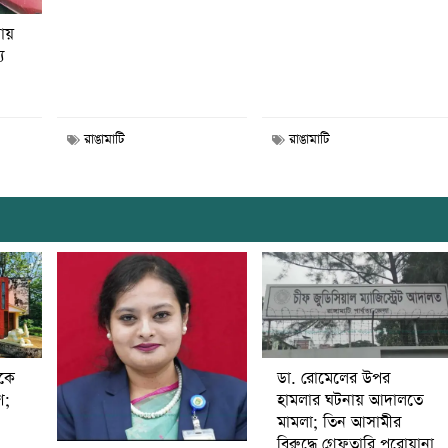
নায়
য
রাঙামাটি
রাঙামাটি
ডা. রোমেলের উপর
ীকে
হামলার ঘটনায় আদালতে
ণ;
মামলা; তিন আসামীর
বিরুদ্ধে গ্রেফতারি পরোয়ানা