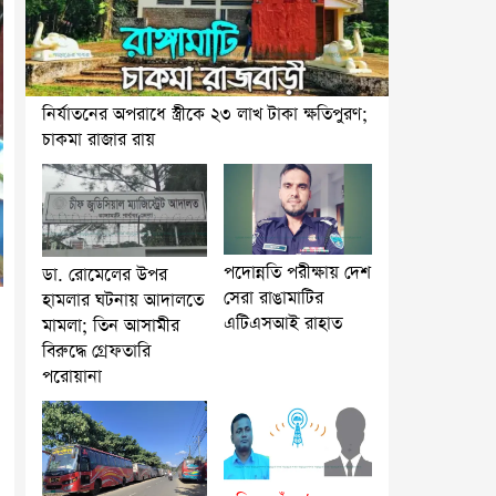
নির্যাতনের অপরাধে স্ত্রীকে ২৩ লাখ টাকা ক্ষতিপুরণ;
চাকমা রাজার রায়
পদোন্নতি পরীক্ষায় দেশ
ডা. রোমেলের উপর
সেরা রাঙামাটির
হামলার ঘটনায় আদালতে
এটিএসআই রাহাত
মামলা; তিন আসামীর
বিরুদ্ধে গ্রেফতারি
পরোয়ানা