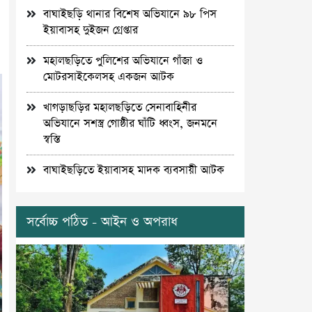
বাঘাইছড়ি থানার বিশেষ অভিযানে ৯৮ পিস
ইয়াবাসহ দুইজন গ্রেপ্তার
মহালছড়িতে পুলিশের অভিযানে গাঁজা ও
মোটরসাইকেলসহ একজন আটক
খাগড়াছড়ির মহালছড়িতে সেনাবাহিনীর
অভিযানে সশস্ত্র গোষ্ঠীর ঘাঁটি ধ্বংস, জনমনে
স্বস্তি
বাঘাইছড়িতে ইয়াবাসহ মাদক ব্যবসায়ী আটক
সর্বোচ্চ পঠিত - আইন ও অপরাধ