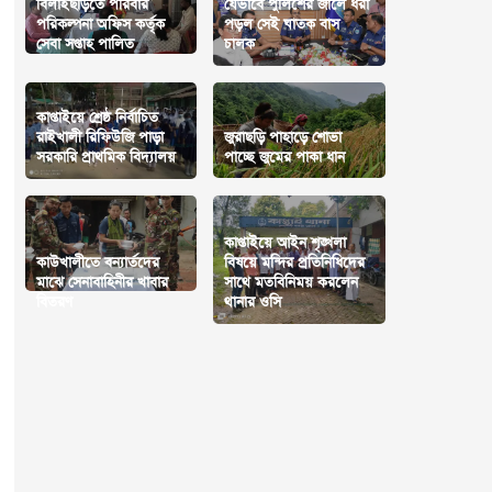
বিলাইছড়িতে পরিবার
যেভাবে পুলিশের জালে ধরা
পরিকল্পনা অফিস কর্তৃক
পড়ল সেই ঘাতক বাস
সেবা সপ্তাহ পালিত
চালক
কাপ্তাইয়ে শ্রেষ্ঠ নির্বাচিত
রাইখালী রিফিউজি পাড়া
জুরাছড়ি পাহাড়ে শোভা
সরকারি প্রাথমিক বিদ্যালয়
পাচ্ছে জুমের পাকা ধান
কাপ্তাইয়ে আইন শৃঙ্খলা
কাউখালীতে বন্যার্তদের
বিষয়ে মন্দির প্রতিনিধিদের
মাঝে সেনাবাহিনীর খাবার
সাথে মতবিনিময় করলেন
বিতরণ
থানার ওসি