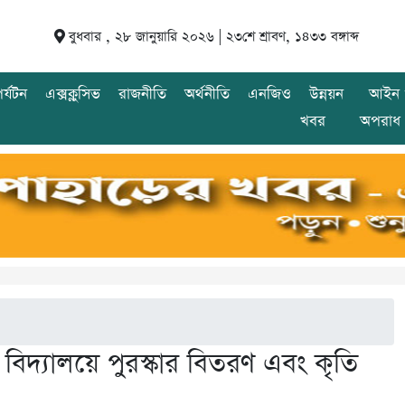
বুধবার , ২৮ জানুয়ারি ২০২৬ |
২৩শে শ্রাবণ, ১৪৩৩ বঙ্গাব্দ
র্যটন
এক্সক্লুসিভ
রাজনীতি
অর্থনীতি
এনজিও
উন্নয়ন
আইন 
খবর
অপরাধ
চ বিদ্যালয়ে পুরস্কার বিতরণ এবং কৃতি