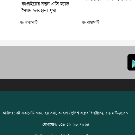
কাপ্তাইয়ের নতুন এসি ল্যান্ড
সৈয়দ ফারহানা পৃথা
রাঙামাটি
রাঙামাটি
কার্যালয়: বই একাডেমি ভবন, ২য় তলা, বনরূপা (পুলিশ বক্সের বিপরীতে), রাঙামাটি-৪৫০০।
যোগাযোগ: ০১৮ ১২- ৯০ ৭৯ ৬৫