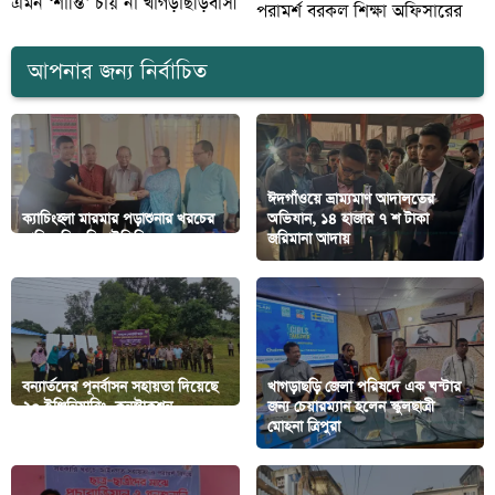
এমন ‘শান্তি’ চায় না খাগড়াছড়িবাসী
পরামর্শ বরকল শিক্ষা অফিসারের
আপনার জন্য নির্বাচিত
ঈদগাঁওয়ে ভ্রাম্যমাণ আদালতের
ক্যাচিংহ্লা মারমার পড়াশুনার খরচের
অভিযান, ১৪ হাজার ৭ শ টাকা
দায়িত্ব নিল সিআইপিডি
জরিমানা আদায়
বন্যার্তদের পূনর্বাসন সহায়তা দিয়েছে
খাগড়াছড়ি জেলা পরিষদে এক ঘন্টার
২০ ইঞ্জিনিয়ারিং কনস্ট্রাকশন
জন্য চেয়ারম্যান হলেন স্কুলছাত্রী
ব্যাটালিয়ন
মোহনা ত্রিপুরা