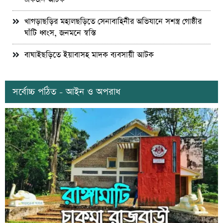
খাগড়াছড়ির মহালছড়িতে সেনাবাহিনীর অভিযানে সশস্ত্র গোষ্ঠীর
ঘাঁটি ধ্বংস, জনমনে স্বস্তি
বাঘাইছড়িতে ইয়াবাসহ মাদক ব্যবসায়ী আটক
সর্বোচ্চ পঠিত - আইন ও অপরাধ