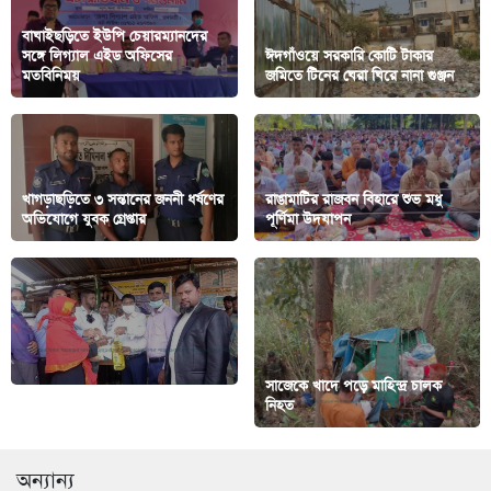
বাঘাইছড়িতে ইউপি চেয়ারম্যানদের
সঙ্গে লিগ্যাল এইড অফিসের
ঈদগাঁওয়ে সরকারি কোটি টাকার
মতবিনিময়
জমিতে টিনের ঘেরা ঘিরে নানা গুঞ্জন
খাগড়াছড়িতে ৩ সন্তানের জননী ধর্ষণের
রাঙামাটির রাজবন বিহারে শুভ মধু
অভিযোগে যুবক গ্রেপ্তার
পূর্ণিমা উদযাপন
সাজেকে খাদে পড়ে মাহিন্দ্র চালক
টিসিবি পন্য বিক্রি শুরু বাঘাইছড়িতে
নিহত
অন্যান্য