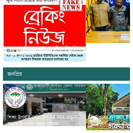
সাজেকে অপহরণের গুজব ছড়িয়ে বিভ্রান্তি
খাগড়াছড়িতে ডিবি পুলি
সৃষ্টির চেষ্টা
দুই যুবক গ্রেপ্তার
জনপ্রিয়
শিক্ষা উপবৃত্তি রেজিস্ট্রেশনের সময় বাড়াল
নির্যাতনের অপরাধে স্ত্র
রাঙামাটি পার্বত্য জেলা পরিষদ
ক্ষতিপুরণ; চাকমা রাজার