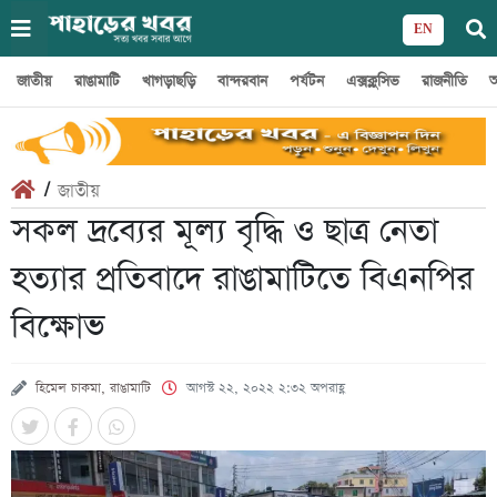
EN
জাতীয়
রাঙামাটি
খাগড়াছড়ি
বান্দরবান
পর্যটন
এক্সক্লুসিভ
রাজনীতি
অ
/
জাতীয়
সকল দ্রব্যের মূল্য বৃদ্ধি ও ছাত্র নেতা
হত্যার প্রতিবাদে রাঙামাটিতে বিএনপির
বিক্ষোভ
হিমেল চাকমা, রাঙামাটি
আগস্ট ২২, ২০২২ ২:৩২ অপরাহ্ণ