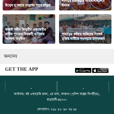
লংগদুর হাজাছড়ায় শীতকালীন পিঠা
উন্মেষ দু:সময়ে মানুষের পাশে দাঁড়ায়
উৎসব
কাপ্তাই শহীদ তিতুমীর একাডেমীর
বার্ষিক পুরস্কার বিতরণী ও বিদায়
পাহাড়ের কন্ঠস্বর সাকিবের নিঃশর্ত
সংবর্ধনা অনুষ্ঠিত
মুক্তির দাবীতে লংগদুতে মানববন্ধন
অন্যান্য
GET THE APP
-
-
কার্যালয়: বই একাডেমি ভবন, ২য় তলা, বনরূপা (পুলিশ বক্সের বিপরীতে),
রাঙামাটি-৪৫০০।
যোগাযোগ: ০১৮ ১২- ৯০ ৭৯ ৬৫