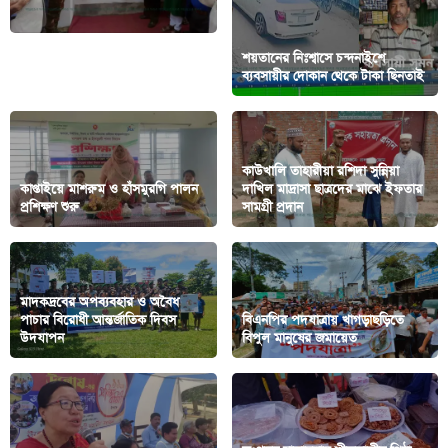
কাপ্তাইয়ে উন্নয়ন প্রকল্পের উদ্বোধন
শয়তানের নিঃশ্বাসে চন্দনাইশে
করলেন দীপংকর তালুকদার এমপি
ব্যবসায়ীর দোকান থেকে টাকা ছিনতাই
কাউখালি তাহারীয়া রশিদা সুন্নিয়া
কাপ্তাইয়ে মাশরুম ও হাঁসমুরগি পালন
দাখিল মাদ্রাসা ছাত্রদের মাঝে ইফতার
প্রশিক্ষণ শুরু
সামগ্রী প্রদান
মাদকদ্রবের অপব্যবহার ও অবৈধ
পাচার বিরোধী আন্তর্জাতিক দিবস
বিএনপির পদযাত্রায় খাগড়াছড়িতে
উদযাপন
বিপুল মানুষের জমায়েত