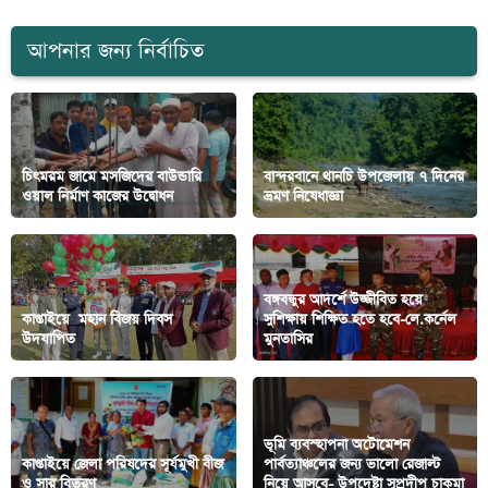
আপনার জন্য নির্বাচিত
চিৎমরম জামে মসজিদের বাউন্ডারি
বান্দরবানে থানচি উপজেলায় ৭ দিনের
ওয়াল নির্মাণ কাজের উদ্বোধন
ভ্রমণ নিষেধাজ্ঞা
বঙ্গবন্ধুর আদর্শে উজ্জীবিত হয়ে
কাপ্তাইয়ে মহান বিজয় দিবস
সুশিক্ষায় শিক্ষিত হতে হবে-লে.কর্নেল
উদযাপিত
মুনতাসির
ভূমি ব্যবস্হাপনা অটোমেশন
কাপ্তাইয়ে জেলা পরিষদের সূর্যমুখী বীজ
পার্বত্যাঞ্চলের জন্য ভালো রেজাল্ট
ও সার বিতরণ
নিয়ে আসবে- উপদেষ্টা সুপ্রদীপ চাকমা