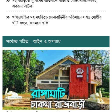
মহালছড়িতে পুলিশের অভিযানে গাঁজা ও মোটরসাইকেলসহ
একজন আটক
খাগড়াছড়ির মহালছড়িতে সেনাবাহিনীর অভিযানে সশস্ত্র গোষ্ঠীর
ঘাঁটি ধ্বংস, জনমনে স্বস্তি
সর্বোচ্চ পঠিত - আইন ও অপরাধ