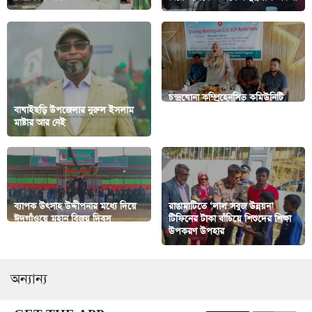
চন্দ্রঘোনা কম্প্রিহেনসিভ কমিউনিটি
বাঘাইছড়ি উপজেলার নুরুল ইসলাম
হেলথ প্রোগ্রামের স্বাস্থ্যবিধি অবহিত
মাষ্টার আর নেই
করণ সভা
ব্যাপক উৎসাহ উদ্দীপনার মধ্যে দিয়ে
রাঙামাটিতে ‘লাল সবুজ উন্নয়ন’
ঈদগাঁওয়ে মহান বিজয় দিবস
টিফিনের টাকা বাঁচিয়ে শিশুদের শিক্ষা
উদযাপন
উপকরণ উপহার
অন্যান্য