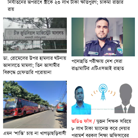
নির্যাতনের অপরাধে স্ত্রীকে ২৩ লাখ টাকা ক্ষতিপুরণ; চাকমা রাজার
রায়
ডা. রোমেলের উপর হামলার ঘটনায়
পদোন্নতি পরীক্ষায় দেশ সেরা
আদালতে মামলা; তিন আসামীর
রাঙামাটির এটিএসআই রাহাত
বিরুদ্ধে গ্রেফতারি পরোয়ানা
অডিও ফাঁস /
দুজন শিক্ষক সরিয়ে
৮ লাখ টাকা ম্যানেজ করে দেয়ার
এমন ‘শান্তি’ চায় না খাগড়াছড়িবাসী
পরামর্শ বরকল শিক্ষা অফিসারের