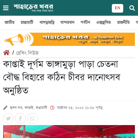
EN
জাতীয়
রাঙামাটি
খাগড়াছড়ি
বান্দরবান
পর্যটন
এক্সক্লুসিভ
রাজনীতি
অ
/
ব্রেকিং নিউজ
কাপ্তাই দূর্গম ভাঙ্গামুড়া পাড়া চেতনা
বৌদ্ধ বিহারে কঠিন চীবর দানোৎসব
অনুষ্ঠিত
ঝুলন দত্ত, কাপ্তাই, রাঙামাটি
অক্টোবর ২৪, ২০২২ ১১:২৮ পূর্বাহ্ণ