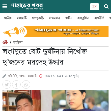
EN
জাতীয়
রাঙামাটি
খাগড়াছড়ি
বান্দরবান
পর্যটন
এক্সক্লুসিভ
রাজনীতি
অ
/
দুর্ঘটনা
লংগদুতে বোট দুর্ঘটনায় নিখোঁজ
দু’জনের মরদেহ উদ্ধার
প্রতিনিধি, লংগদু, রাঙামাটি
নভেম্বর ৬, ২০২২ ১০:২৫ পূর্বাহ্ণ