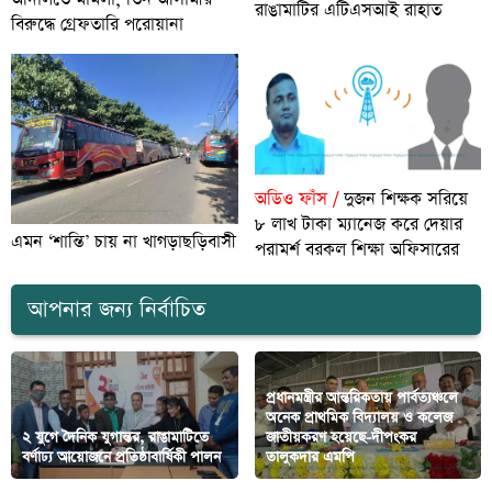
রাঙামাটির এটিএসআই রাহাত
বিরুদ্ধে গ্রেফতারি পরোয়ানা
অডিও ফাঁস /
দুজন শিক্ষক সরিয়ে
৮ লাখ টাকা ম্যানেজ করে দেয়ার
এমন ‘শান্তি’ চায় না খাগড়াছড়িবাসী
পরামর্শ বরকল শিক্ষা অফিসারের
আপনার জন্য নির্বাচিত
প্রধানমন্ত্রীর আন্তরিকতায় পার্বত্যঞ্চলে
অনেক প্রাথমিক বিদ্যালয় ও কলেজ
২ যুগে দৈনিক যুগান্তর, রাঙামাটিতে
জাতীয়করণ হয়েছে-দীপংকর
বর্ণাঢ্য আয়োজনে প্রতিষ্ঠাবার্ষিকী পালন
তালুকদার এমপি