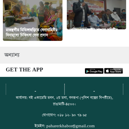
রাজস্থলীর মিতিঙ্গাছড়িতে সেনাবাহিনীর
নানিয়ারচরে আইন-শৃঙ্খলা কমিটির
বিনামূল্যে চিকিৎসা সেবা প্রদান
মাসিক সভা
অন্যান্য
GET THE APP
-
-
কার্যালয়: বই একাডেমি ভবন, ২য় তলা, বনরূপা (পুলিশ বক্সের বিপরীতে),
রাঙামাটি-৪৫০০।
যোগাযোগ: ০১৮ ১২- ৯০ ৭৯ ৬৫
ইমেইল: paharerkhabor@gmail.com