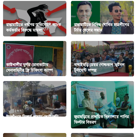
‎রাঙামাটিতে ধর্ষণের অভিযোগে ব্যাংক
রাঙামাটিতে নিষিদ্ধ ঘোষিত ছাত্রলীগের
কর্মকর্তার বিরুদ্ধে মামলা
টর্চার সেলের সন্ধান
কাউখালীর দুর্গম ডোবাকাটায়
বাঘাইছড়ি মেয়র গোল্ডকাপ ফুটবল
সেনাবাহিনীর ফ্রি চিকিৎসা ক্যাম্প
টূর্নামেন্ট সম্পন্ন
ঈদগাঁওয়ে রিজার্ভ পাহাড় কেটে জমি
জুরাছড়িতে প্রাথমিক বিদ্যালয়ে পানির
ভরাটের অভিযোগ প্রবাসীর বিরুদ্ধে
ফিল্টার বিতরণ