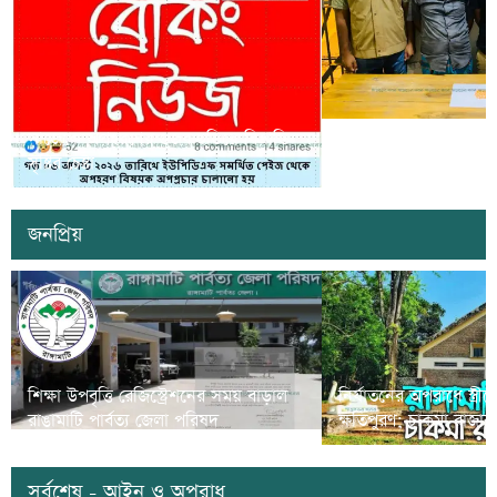
সাজেকে অপহরণের গুজব ছড়িয়ে বিভ্রান্তি
খাগড়াছড়িতে ডিবি পুলি
সৃষ্টির চেষ্টা
দুই যুবক গ্রেপ্তার
জনপ্রিয়
শিক্ষা উপবৃত্তি রেজিস্ট্রেশনের সময় বাড়াল
নির্যাতনের অপরাধে স্ত্র
রাঙামাটি পার্বত্য জেলা পরিষদ
ক্ষতিপুরণ; চাকমা রাজার
সর্বশেষ - আইন ও অপরাধ