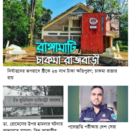
নির্যাতনের অপরাধে স্ত্রীকে ২৩ লাখ টাকা ক্ষতিপুরণ; চাকমা রাজার
রায়
ডা. রোমেলের উপর হামলার ঘটনায়
পদোন্নতি পরীক্ষায় দেশ সেরা
আদালতে মামলা; তিন আসামীর