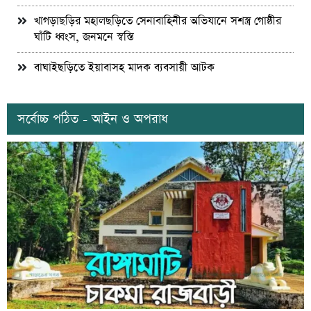
খাগড়াছড়ির মহালছড়িতে সেনাবাহিনীর অভিযানে সশস্ত্র গোষ্ঠীর
ঘাঁটি ধ্বংস, জনমনে স্বস্তি
বাঘাইছড়িতে ইয়াবাসহ মাদক ব্যবসায়ী আটক
সর্বোচ্চ পঠিত - আইন ও অপরাধ