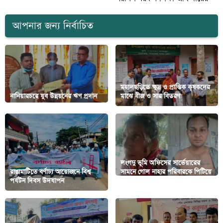
আপনার জন্য নির্বাচিত
মহালছড়িতে ক্ষুদ্র ও প্রান্তিক কৃষকদের
নানিয়ারচরে যুব উন্নয়নের ঋণ প্রদান
মাঝে বীজ ও সার বিতরণ
লংগদু ভূমি অফিসের সার্ভেয়ারের
রাঙামাটিতে বর্ণাঢ্য আয়োজনে বিশ্ব
সামনে গোল নাহার পরিবারকে পিটিয়ে
পর্যটন দিবস উদযাপন
জখম