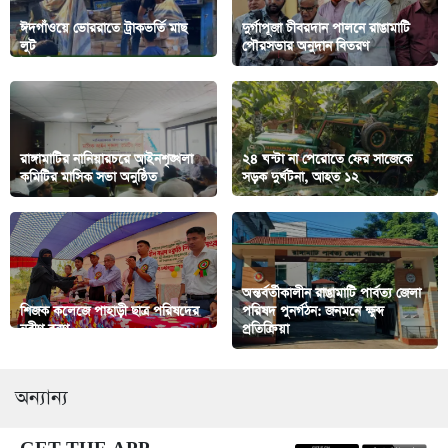
ঈদগাঁওয়ে ভোররাতে ট্রাকভর্তি মাছ
দুর্গাপূজা চীবরদান পালনে রাঙামাটি
লুট
পৌরসভার অনুদান বিতরণ
রাঙ্গামাটির নানিয়ারচরে আইনশৃঙ্খলা
২৪ ঘন্টা না পেরোতে ফের সাজেকে
কমিটির মাসিক সভা অনুষ্ঠিত
সড়ক দুর্ঘটনা, আহত ১২
অন্তর্বর্তীকালীন রাঙামাটি পার্বত্য জেলা
শিজক কলেজে পাহাড়ী ছাত্র পরিষদের
পরিষদ পুনর্গঠন: জনমনে ক্ষুব্দ
নবীণ বরণ
প্রতিক্রিয়া
অন্যান্য