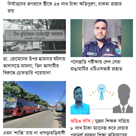
নির্যাতনের অপরাধে স্ত্রীকে ২৩ লাখ টাকা ক্ষতিপুরণ; চাকমা রাজার
রায়
ডা. রোমেলের উপর হামলার ঘটনায়
পদোন্নতি পরীক্ষায় দেশ সেরা
আদালতে মামলা; তিন আসামীর
রাঙামাটির এটিএসআই রাহাত
বিরুদ্ধে গ্রেফতারি পরোয়ানা
অডিও ফাঁস /
দুজন শিক্ষক সরিয়ে
৮ লাখ টাকা ম্যানেজ করে দেয়ার
এমন ‘শান্তি’ চায় না খাগড়াছড়িবাসী
পরামর্শ বরকল শিক্ষা অফিসারের