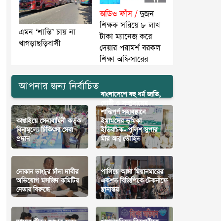
অডিও ফাঁস /
দুজন
শিক্ষক সরিয়ে ৮ লাখ
এমন ‘শান্তি’ চায় না
টাকা ম্যানেজ করে
খাগড়াছড়িবাসী
দেয়ার পরামর্শ বরকল
শিক্ষা অফিসারের
আপনার জন্য নির্বাচিত
বাংলাদেশে বহু ধর্ম জাতি,
গোষ্ঠী ও সম্প্রদায়ের
শান্তিপূর্ণ সহাবস্থানে
কাপ্তাইয়ে সেনাবাহিনী কর্তৃক
ইমামদের ভূমিকা
বিনামূল্যে চিকিৎসা সেবা
ইতিবাচক- পুলিশ সুপার
প্রদান
মীর আবু তৌহিদ
দোকান ভাংচুর চাঁদা দাবীর
পালিয়ে আসা মিয়ানমারের
অভিযোগ মসজিদ কমিটির
একশত বিজিপিকে টেকনাফে
নেতার বিরুদ্ধে
স্থানান্তর