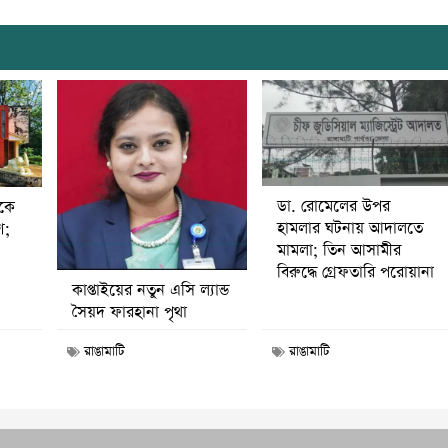
ডা. রোমেলের উপর
ীকে
হামলার ঘটনায় আদালতে
ণ;
মামলা; তিন আসামীর
বিরুদ্ধে গ্রেফতারি পরোয়ানা
কাপ্তাইয়ের নতুন এসি ল্যান্ড
সৈয়দ ফারহানা পৃথা
রাঙামাটি
রাঙামাটি