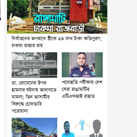
নির্যাতনের অপরাধে স্ত্রীকে ২৩ লাখ টাকা ক্ষতিপুরণ;
চাকমা রাজার রায়
পদোন্নতি পরীক্ষায় দেশ
ডা. রোমেলের উপর
সেরা রাঙামাটির
হামলার ঘটনায় আদালতে
এটিএসআই রাহাত
মামলা; তিন আসামীর
বিরুদ্ধে গ্রেফতারি
পরোয়ানা