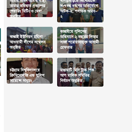
আমার জীবন আমার স্বাস্থ্য
খাগড়াছড়িতে কিশোরীকে
আমার ভবিষ্যত প্রকল্পের
সংঘবদ্ধ ধর্ষণের অভিযোগে
শেয়ারিং মিটিং ও মেলা
আটক-২, পলাতক আরও-
অনুষ্ঠিত
২
কাপ্তাইয়ে পুলিশের
কাপ্তাই ইউনিয়ন মহিলা
অভিযানে ২ বছরের সিআর
আওয়ামী লীগের সম্মেলন
সাজা পরোয়ানাভূক্ত আসামী
অনুষ্ঠিত
গ্রেফতার
চট্টগ্রাম বিশ্ববিদ্যালয়ে
রাঙামাটি মিনি ট্রাক পিক
ক্রিমিনোলজি এন্ড পুলিশ
আপ মালিক সমিতির
সায়েন্সে সানুমং
নির্বাচন অনুষ্ঠিত