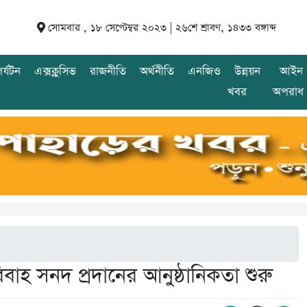
সোমবার , ১৮ সেপ্টেম্বর ২০২৩ |
২৬শে শ্রাবণ, ১৪৩৩ বঙ্গাব্দ
র্যটন
এক্সক্লুসিভ
রাজনীতি
অর্থনীতি
এনজিও
উন্নয়ন
আইন 
খবর
অপরাধ
বাহ সনদ প্রদানের আনুষ্ঠানিকতা শুরু