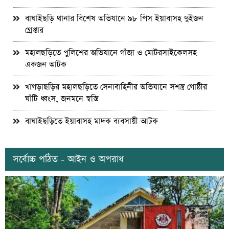
বাঘাইছড়ি থানার বিশেষ অভিযানে ৯৮ পিস ইয়াবাসহ দুইজন
গ্রেপ্তার
মহালছড়িতে পুলিশের অভিযানে গাঁজা ও মোটরসাইকেলসহ
একজন আটক
খাগড়াছড়ির মহালছড়িতে সেনাবাহিনীর অভিযানে সশস্ত্র গোষ্ঠীর
ঘাঁটি ধ্বংস, জনমনে স্বস্তি
বাঘাইছড়িতে ইয়াবাসহ মাদক ব্যবসায়ী আটক
সর্বোচ্চ পঠিত - আইন ও অপরাধ