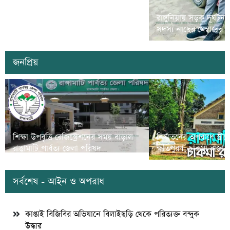
রামগড়ে মাদক বিরোধী ‘ম্যারাথন দৌড়
রাঙ্গুনিয়ায় সড়ক দূর্ঘটন
প্রতিযোগীতা’ অনুষ্ঠিত
সদস্য নাছের মেম্বারের
জনপ্রিয়
শিক্ষা উপবৃত্তি রেজিস্ট্রেশনের সময় বাড়াল
নির্যাতনের অপরাধে স্ত্র
রাঙামাটি পার্বত্য জেলা পরিষদ
ক্ষতিপুরণ; চাকমা রাজার
সর্বশেষ - আইন ও অপরাধ
কাপ্তাই বিজিবির অভিযানে বিলাইছড়ি থেকে পরিত্যক্ত বন্দুক
উদ্ধার