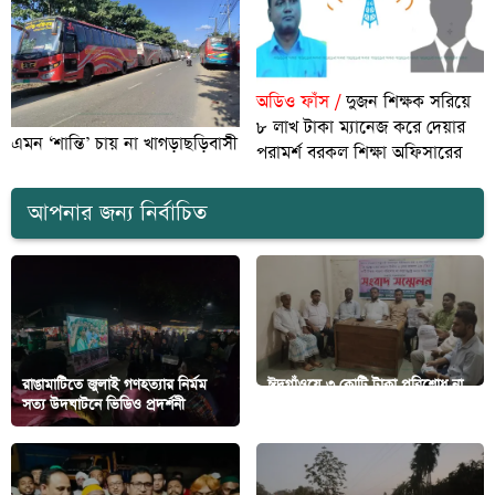
অডিও ফাঁস /
দুজন শিক্ষক সরিয়ে
৮ লাখ টাকা ম্যানেজ করে দেয়ার
এমন ‘শান্তি’ চায় না খাগড়াছড়িবাসী
পরামর্শ বরকল শিক্ষা অফিসারের
আপনার জন্য নির্বাচিত
রাঙামাটিতে জুলাই গণহত্যার নির্মম
ঈদগাঁওয়ে ৩ কোটি টাকা পরিশোধ না
সত্য উদঘাটনে ভিডিও প্রদর্শনী
করে লাপাত্তা লবণ মিল মালিক