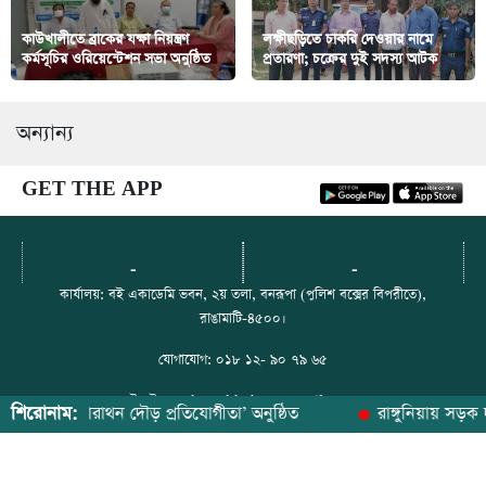
কাউখালীতে ব্রাকের যক্ষা নিয়ন্ত্রণ
লক্ষীছড়িতে চাকরি দেওয়ার নামে
কর্মসূচির ওরিয়েন্টেশন সভা অনুষ্ঠিত
প্রতারণা; চক্রের দুই সদস্য আটক
অন্যান্য
GET THE APP
-
-
কার্যালয়: বই একাডেমি ভবন, ২য় তলা, বনরূপা (পুলিশ বক্সের বিপরীতে),
রাঙামাটি-৪৫০০।
যোগাযোগ: ০১৮ ১২- ৯০ ৭৯ ৬৫
ইমেইল: paharerkhabor@gmail.com
শিরোনাম:
োধী ‘ম্যারাথন দৌড় প্রতিযোগীতা’ অনুষ্ঠিত
রাঙ্গুনিয়ায় সড়ক দূর্
ফেসবুক: https://web.facebook.com/paharerkhabor