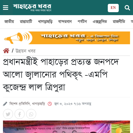
EN
জাতীয়
রাঙামাটি
খাগড়াছড়ি
বান্দরবান
পর্যটন
এক্সক্লুসিভ
রাজনীতি
অ
/
উন্নয়ন খবর
প্রধানমন্ত্রীই পাহাড়ের প্রত্যন্ত জনপদে
আলো জ্বালানোর পথিকৃৎ -এমপি
কুজেন্দ্র লাল ত্রিপুরা
বিশেষ প্রতিনিধি, খাগড়াছড়ি
জুন ৩, ২০২৩ ৭:১৬ অপরাহ্ণ