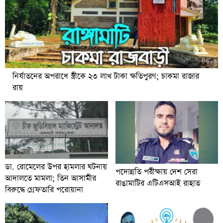
নির্যাতনের অপরাধে স্ত্রীকে ২৩ লাখ টাকা ক্ষতিপুরণ; চাকমা রাজার
রায়
ডা. রোমেলের উপর হামলার ঘটনায়
পদোন্নতি পরীক্ষায় দেশ সেরা
আদালতে মামলা; তিন আসামীর
রাঙামাটির এটিএসআই রাহাত
বিরুদ্ধে গ্রেফতারি পরোয়ানা