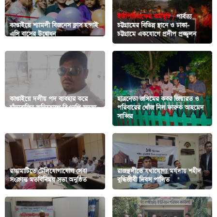
ইউপিডিএফের কর্মসুচি /
পার্বত্য
কাপ্তাইয়ে শ্যামলী বিজনেস ক্লাস হন্দাই
চট্টগ্রামের বিভিন্ন স্থানে ও ঢাকা-
এসি বাসের উদ্বোধন
চট্টগ্রামে একযোগে প্রদীপ প্রজ্জ্বলন
কাপ্তাইয়ে দলীয় পদ ব্যবহার করে
ছাত্রনেতা জসিমের কবর জিয়ারত ও
চাঁদাবাজির অভিযোগে বিএনপি সদস্য
পরিবারের খোঁজ নিল ফারুক আহমেদ
বহিষ্কার
সাব্বির
রাঙামাটিতে টেলিযোগাযোগ সেবা
রাজস্থলীতে যথাযোগ্য মর্যদায় শহীদ
সংক্রান্ত মতবিনিময় সভা অনুষ্ঠিত
বুদ্ধিজীবী দিবস পালিত