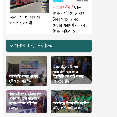
অডিও ফাঁস /
দুজন
শিক্ষক সরিয়ে ৮ লাখ
এমন ‘শান্তি’ চায় না
টাকা ম্যানেজ করে
খাগড়াছড়িবাসী
দেয়ার পরামর্শ বরকল
শিক্ষা অফিসারের
আপনার জন্য নির্বাচিত
মহালছড়িতে বিশেষ
অভিযানে অস্ত্রসহ ৩
মহালছড়ি থানার ওপেন
ইউপিডিএফ কর্মী আটক,
হাউজ ডে অনুষ্ঠিত
জনমনে স্বস্তি
প্রধানমন্ত্রী শেখ হাসিনা স্বপ্ন
দেখান না, স্বপ্ন বাস্তবায়ন
করেন-পার্বত্য মন্ত্রী বীর
কাপ্তাইয়ে শীতকালীন জাতীয়
বাহাদুর
ক্রীড়া প্রতিযোগিতা শুরু