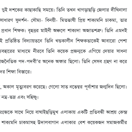
ো দুই দশকের কাছাকাছি সময়ে। তিনি তখন খাগড়াছড়ি জেলার দীঘিনালা
াধারণ সুদর্শন- সৌম্য- বিনয়ী- মিতভাষী প্রিয় শাক্যমনি চাকমা, তার
প্রধান শিক্ষক। বৃহত্তর মাইনী অঞ্চলে শাক্যদা অজাতশত্রু। তিনি এমনই
রই প্রতিষ্ঠিত বিদ্যায়তনে তিনি খন্ডকালীন শিক্ষকতাকেই আবারো পেশা
্যবহারের মাধ্যমে নীরবে তিনি কয়েক প্রজন্মকে এগিয়ে দেয়ার সাধনা
 রাজনৈতিক পদ-পদবী’র অনেক অফার ছিলো। তিনি সেসব গ্রহণ না করে
 শিক্ষা বিস্তারে।
মা, অকাল মৃত্যুবরণ করেছে। গেলো সাত নভেম্বর পূর্বাশার জন্মদিন ছিলো।
্র-ভদ্র এবং সহিষ্ণু।
জকে সাথে নিয়ে বাঘাইছড়িমুখ এলাকায় একটি প্রতিবন্ধী আশ্রয় কেন্দ্র
্রে শাক্যমনি চাকমাসহ উদালবাগান এলাকার বেশ কয়েকজন সমাজকর্মীর