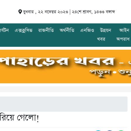
বুধবার , ২২ নভেম্বর ২০২৩ |
২৪শে শ্রাবণ, ১৪৩৩ বঙ্গাব্দ
র্যটন
এক্সক্লুসিভ
রাজনীতি
অর্থনীতি
এনজিও
উন্নয়ন
আইন 
খবর
অপরাধ
ারিয়ে গেলো!