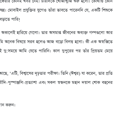
ে ফেরার কোনই খবর নেই। চারদিকে খোঁজাখুঁজি শুরু হলো। কোথাও কোন
্ন। মোবাইল প্রযুক্তির যুগেও তাঁরা ভাবতে পারেননি যে, একটি শিশুকে
বেড়াতে পারি!
কমা অকালেই হারিয়ে গেলো। তার অসমাপ্ত জীবনের অব্যক্ত গল্পগুলো আর
মি অনেক বিষয়ে সরব হলেও আজ বড়ো বিলম্ব হলো। কী এক অস্বস্তিতে
 এই দু:সময়ে আমি যেতে পারিনি। কাল দুপুরের পর তাঁর প্রিয়তম মেয়ে
 আছে, ‘এটি, বিশ্বাসের দৃঢ়তার পরীক্ষা। তিনি (ঈশ্বর) যা করেন, তার প্রতি
ৌদি-পুস্পাঞ্জলি-প্রত্যাশা এবং সকল স্বজনকে মহান দয়াল শোক বহনের
 দান করুন।