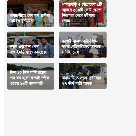
খাগড়াছড়ি ও চট্টগ্রামের ৩টি
আসনে ৩৪৪টি ভোট কেন্দ্রে
রাজস্থলীতে শেষ হল প্রমীলা
নিরাপত্তা দেবে গুইমারা
ফুটবল টুর্নামেন্ট
সেক্টর
কাপ্তাই থানায় নারী-শিশু-
নতুন এম্বুলেন্স পেল
বয়স্ক-প্রতিবন্ধীদের আলাদা
বাঘাইছড়ি স্বাস্থ্য কমপ্লেক্স
সার্ভিস ডেস্ক
টানা ১৫ দিন পানি ছাড়ার
পর বন্ধ হলো কাপ্তাই স্পীল
রাঙামাটিতে সড়ক দুর্ঘটনায়
ওয়ের ১৬টি জলকপাট
২৭ তীর্থ যাত্রী আহত