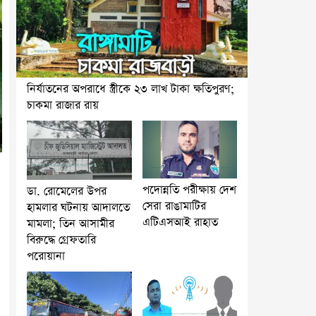
নির্যাতনের অপরাধে স্ত্রীকে ২৩ লাখ টাকা ক্ষতিপুরণ;
চাকমা রাজার রায়
পদোন্নতি পরীক্ষায় দেশ
ডা. রোমেলের উপর
সেরা রাঙামাটির
হামলার ঘটনায় আদালতে
এটিএসআই রাহাত
মামলা; তিন আসামীর
বিরুদ্ধে গ্রেফতারি
পরোয়ানা