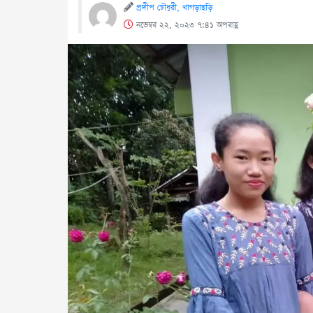
প্রদীপ চৌধুরী, খাগড়াছড়ি
নভেম্বর ২২, ২০২৩ ৭:৪১ অপরাহ্ণ