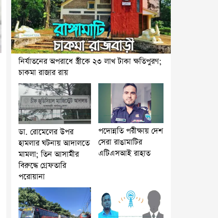
নির্যাতনের অপরাধে স্ত্রীকে ২৩ লাখ টাকা ক্ষতিপুরণ;
চাকমা রাজার রায়
পদোন্নতি পরীক্ষায় দেশ
ডা. রোমেলের উপর
সেরা রাঙামাটির
হামলার ঘটনায় আদালতে
এটিএসআই রাহাত
মামলা; তিন আসামীর
বিরুদ্ধে গ্রেফতারি
পরোয়ানা