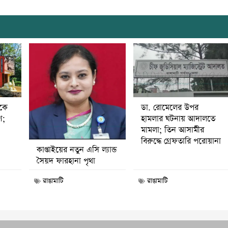
ডা. রোমেলের উপর
ীকে
হামলার ঘটনায় আদালতে
ণ;
মামলা; তিন আসামীর
বিরুদ্ধে গ্রেফতারি পরোয়ানা
কাপ্তাইয়ের নতুন এসি ল্যান্ড
সৈয়দ ফারহানা পৃথা
রাঙামাটি
রাঙামাটি