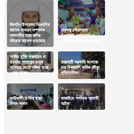
ঈদগাঁও উপজেলা বিএনপির
সাবেক সাধারণ সম্পাদক
রামগড় পৌরসভায়
আলমগীর তাজ জনির
উপজেলা চেয়ারম্যান ও
বহিষ্কার আদেশ প্রত্যাহার
ভাইস চেয়ারম্যানদের বরণ
পার্বত্য চুক্তি বাস্তবায়ন না
হওয়ায় পাহাড়ের মানুষ
রাঙামাটি সরকারি কলেজে
অধিকার থেকে বঞ্চিত হচ্ছে
চার দিনব্যাপি বার্ষিক ক্রীড়া
– সন্তু লারমা
প্রতিযোগিতা
কাউখালীতে বিশ্ব স্বাস্থ্য
কাপ্তাইয়ে পলাতক আসামী
দিবস পালন
আটক