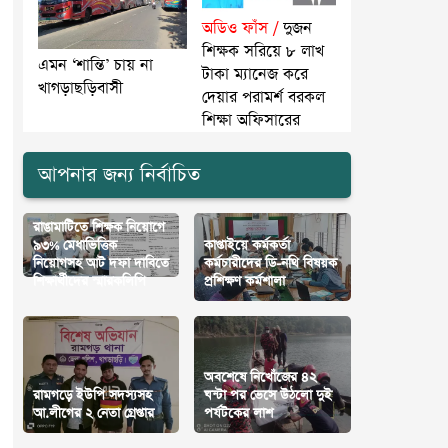
অডিও ফাঁস /
দুজন
শিক্ষক সরিয়ে ৮ লাখ
এমন ‘শান্তি’ চায় না
টাকা ম্যানেজ করে
খাগড়াছড়িবাসী
দেয়ার পরামর্শ বরকল
শিক্ষা অফিসারের
আপনার জন্য নির্বাচিত
‎রাঙামাটিতে শিক্ষক নিয়োগে
৯৩% মেধাভিত্তিক
কাপ্তাইয়ে কর্মকর্তা
নিয়োগসহ আট দফা দাবিতে
কর্মচারীদের ডি-নথি বিষয়ক
শিক্ষার্থীদের স্মারকলিপি
প্রশিক্ষণ কর্মশালা
অবশেষে নিখোঁজের ৪২
রামগড়ে ইউপি সদস্যসহ
ঘন্টা পর ভেসে উঠলো দুই
আ.লীগের ২ নেতা গ্রেপ্তার
পর্যটকের লাশ