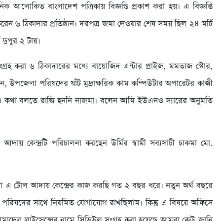
িক আলোকিত বাংলাদেশ পত্রিকায় বিজ্ঞপ্তি প্রকাশ করা হয়। এ বিজ্ঞপ্তি
ন ৬ ঠিকাদার প্রতিষ্ঠান। দরপত্র জমা দেওয়ার শেষ সময় ছিল ২৪ মর্চি
 দুপুর ২ টায়।
রহ করা ৬ ঠিকাদারের মধ্যে বায়োজিদ এন্টার প্রাইজ, মমতাজ স্টোর,
ন, উপজেলা পরিষদের ষাঁট মুদ্রাক্ষরিক কাম কম্পিউটার অপারেটর কাজী
 ও কথা বলতে রাজি হননি নাজমা। বলেন আমি ইউএনও স্যারের অনুমতি
 আদায় কেন্দ্রটি পরিচালনা করছেন উর্মির স্বামী সব্যসাচী চাকমা মো.
 টোল আদায় কেন্দ্রের কাজ করছি গত ২ বছর ধরে। নতুন অর্থ বছরে
পরিষদের সাথে নিয়মিত যোগাযোগ রাখছিলাম। কিন্তু এ বিষয়ে অফিসে
াদের লাইসেন্সের নামে সিডিউল সংগ্রহ করা হয়েছে আমরা কেউ জানি