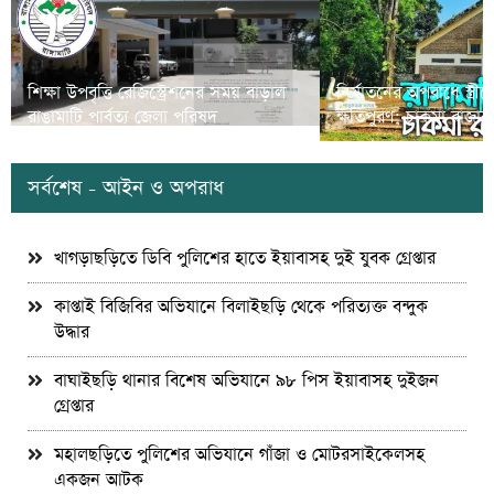
শিক্ষা উপবৃত্তি রেজিস্ট্রেশনের সময় বাড়াল
নির্যাতনের অপরাধে স্ত্র
রাঙামাটি পার্বত্য জেলা পরিষদ
ক্ষতিপুরণ; চাকমা রাজার
সর্বশেষ - আইন ও অপরাধ
খাগড়াছড়িতে ডিবি পুলিশের হাতে ইয়াবাসহ দুই যুবক গ্রেপ্তার
কাপ্তাই বিজিবির অভিযানে বিলাইছড়ি থেকে পরিত্যক্ত বন্দুক
উদ্ধার
বাঘাইছড়ি থানার বিশেষ অভিযানে ৯৮ পিস ইয়াবাসহ দুইজন
গ্রেপ্তার
মহালছড়িতে পুলিশের অভিযানে গাঁজা ও মোটরসাইকেলসহ
একজন আটক