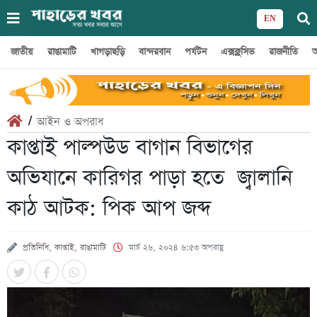
EN
জাতীয়
রাঙামাটি
খাগড়াছড়ি
বান্দরবান
পর্যটন
এক্সক্লুসিভ
রাজনীতি
অ
/
আইন ও অপরাধ
কাপ্তাই পাল্পউড বাগান বিভাগের
অভিযানে কারিগর পাড়া হতে জ্বালানি
কাঠ আটক: পিক আপ জব্দ
প্রতিনিধি, কাপ্তাই, রাঙামাটি
মার্চ ২৬, ২০২৪ ৬:৫৩ অপরাহ্ণ