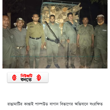
রাঙামাটির কাপ্তাই পাল্পউড বাগান বিভাগের অভিযানে সংরক্ষিত