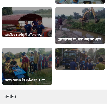
কাপ্তাইয়ের কর্ণফুলী নদীতে পড়ে
মাদ্রাসা শিক্ষার্থী নিখোঁজ
ড্রেন বানানো নয়; ছড়া খনন করা হোক
রাঙামাটিতে বাসের ধাক্কায় ২ অটো
লংগদু জোনের ফ্রি মেডিকেল ক্যাম্প
যাত্রী নিহত; আহত ৪
অন্যান্য