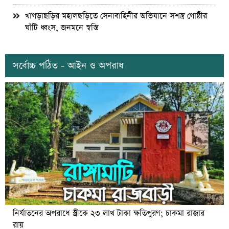
খাগড়াছড়ির মহালছড়িতে সেনাবাহিনীর অভিযানে সশস্ত্র গোষ্ঠীর
ঘাঁটি ধ্বংস, জনমনে স্বস্তি
সর্বোচ্চ পঠিত - আইন ও অপরাধ
নির্যাতনের অপরাধে স্ত্রীকে ২৩ লাখ টাকা ক্ষতিপুরণ; চাকমা রাজার
রায়