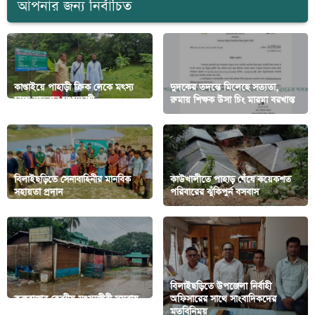
আপনার জন্য নির্বাচিত
কাপ্তাইয়ে পাহাড়ী ক্রিক লেকে মৎস্য
দুদকের তদন্তে মিলেছে সত্যতা,
চাষে লাভবান মৎস্যচাষী
রুমায় শিক্ষক উসা চিং মারমা বরখাস্ত
বিলাইছড়িতে সেনাবাহিনীর মানবিক
কাউখালীতে পাহাড় ঘেঁষে কয়েকশত
সহায়তা প্রদান
পরিবারের ঝুঁকিপুর্ন বসবাস
বিলাইছড়িতে উপজেলা নির্বাহী
কক্সবাজার কেন্দ্রীয় মৎস্যজীবী সমবায়
অফিসারের সাথে সাংবাদিকদের
সমিতির সম্পদ ও স্থাপনা দখলে
মতবিনিময়