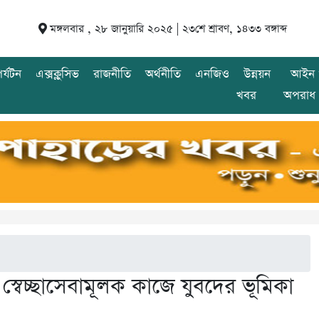
মঙ্গলবার , ২৮ জানুয়ারি ২০২৫ |
২৩শে শ্রাবণ, ১৪৩৩ বঙ্গাব্দ
র্যটন
এক্সক্লুসিভ
রাজনীতি
অর্থনীতি
এনজিও
উন্নয়ন
আইন 
খবর
অপরাধ
 স্বেচ্ছাসেবামূলক কাজে যুবদের ভূমিকা