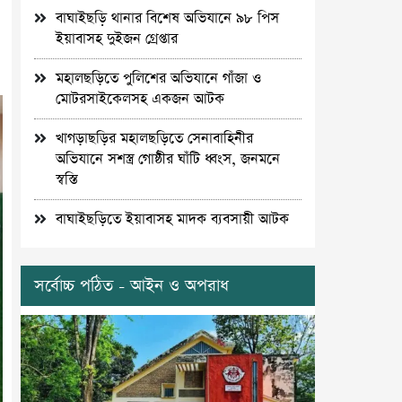
বাঘাইছড়ি থানার বিশেষ অভিযানে ৯৮ পিস
ইয়াবাসহ দুইজন গ্রেপ্তার
মহালছড়িতে পুলিশের অভিযানে গাঁজা ও
মোটরসাইকেলসহ একজন আটক
খাগড়াছড়ির মহালছড়িতে সেনাবাহিনীর
অভিযানে সশস্ত্র গোষ্ঠীর ঘাঁটি ধ্বংস, জনমনে
স্বস্তি
বাঘাইছড়িতে ইয়াবাসহ মাদক ব্যবসায়ী আটক
সর্বোচ্চ পঠিত - আইন ও অপরাধ