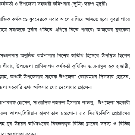
হী কর্মকর্তা ও উপজেলা সহকারী কমিশনার (ভূমি) স্বরুপ মুহুরী।
ামাজিক কর্মকান্ডে যুবদেরকে সবার আগে এগিয়ে আসতে হবে। যুবরা পারে
ধ্যমে সমাজকে দুর্বার গতিতে এগিয়ে নিতে পারবে। আজকের যুবকেরা
সঞ্চালনায় অনুষ্ঠিত কর্মশালায় বিশেষ অতিথি হিসেবে উপস্থিত ছিলেন
বীর খীয়াং, উপজেলা প্রাণিসম্পদ কর্মকর্তা কৃষিবিদ ড.এনামুল হক হাজারী,
লাহ, কাপ্তাই উপজেলার সাবেক উপজেলা চেয়ারম্যান দিলদার হোসেন,
া সহকারি তথ্য অফিসার মো: দেলোয়ার হোসেন।
ী মোশাররফ হোসেন, সাংবাদিক নজরুল ইসলাম লাভলু, উপজেলা সহকারী
ুল আলম,খ্রিষ্টিয়ান হাসপাতাল চন্দ্রঘোনা এর সিএইচসিপি প্রোগ্রামের
হ যুব উন্নয়ন অধিদপ্তরের নিবন্ধনকৃত বিভিন্ন ক্লাবের সদস্য ও বিভিন্ন
িলারা অংশগ্রহণ করেন।