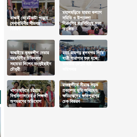
মহালছড়িতে মারমা কল্যাণ
কাপ্তাই কেরেটকাটা পাড়ায়
সমিতি ও উপজেলা
সেনাবাহিনীর শীতবস্ত্র
বিএনপির মতবিনিময় সভা
বিতরণ
অনুষ্ঠিত
কাপ্তাইয়ে কৃষকলীগ নেতার
মার্চে রামগড় স্থলবন্দর দিয়ে
সহধর্মিণীর চিকিৎসায়
যাত্রী পারাপার শুরু হচ্ছে:
সহায়তা দিলেন অংসুইছাইন
ভারতীয় ডেপুটি হাই
চৌধুরী
কমিশনার
রাজস্থলীতে সীমান্ত সড়ক
খাগড়াছড়িতে চট্টগ্রাম
প্রকল্পের ভূমি অধিগ্রহণ:
বিশ্ববিদ্যালয়ের ৫ শিক্ষার্থী
ক্ষতিগ্রস্তদের ক্ষতিপূরণের
অপহরণের অভিযোগ
চেক বিতরণ