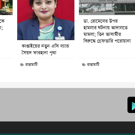
ডা. রোমেলের উপর
ীকে
হামলার ঘটনায় আদালতে
ণ;
মামলা; তিন আসামীর
বিরুদ্ধে গ্রেফতারি পরোয়ানা
কাপ্তাইয়ের নতুন এসি ল্যান্ড
সৈয়দ ফারহানা পৃথা
রাঙামাটি
রাঙামাটি