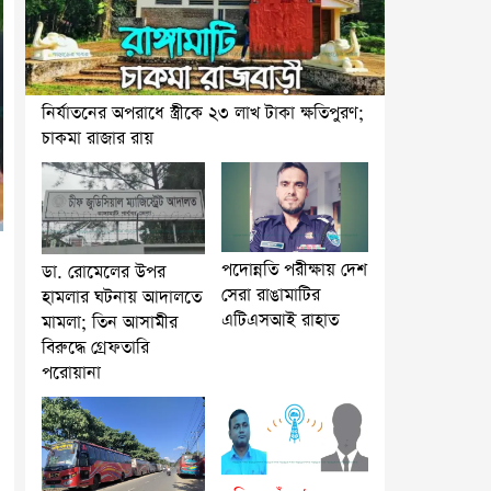
নির্যাতনের অপরাধে স্ত্রীকে ২৩ লাখ টাকা ক্ষতিপুরণ;
চাকমা রাজার রায়
পদোন্নতি পরীক্ষায় দেশ
ডা. রোমেলের উপর
সেরা রাঙামাটির
হামলার ঘটনায় আদালতে
এটিএসআই রাহাত
মামলা; তিন আসামীর
বিরুদ্ধে গ্রেফতারি
পরোয়ানা