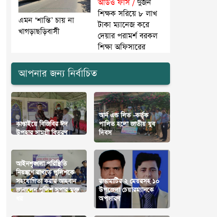
অডিও ফাঁস /
দুজন
শিক্ষক সরিয়ে ৮ লাখ
এমন ‘শান্তি’ চায় না
টাকা ম্যানেজ করে
খাগড়াছড়িবাসী
দেয়ার পরামর্শ বরকল
শিক্ষা অফিসারের
আপনার জন্য নির্বাচিত
আর্ন এন্ড লিভ -কর্তৃক
কাপ্তাইয়ে বিজিবির ঈদ
পালিত হলো জাতীয় যুব
উপহার সামগ্রী বিতরণ
দিবস
আইনশৃঙ্খলা পরিস্থিতি
নিয়ন্ত্রণে রাখতে পুলিশকে
সহযোগিতা করার আহবান
রাঙামাটির ২ মেয়রসহ ১০
জানালেন পুলিশ সুপার মুক্ত
উপজেলা চেয়ারম্যানকে
ধর
অপসারণ