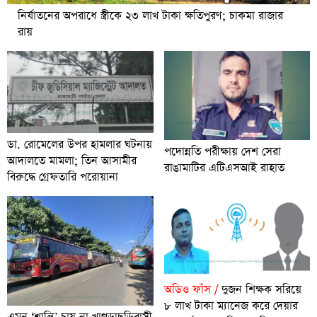
নির্যাতনের অপরাধে স্ত্রীকে ২৩ লাখ টাকা ক্ষতিপুরণ; চাকমা রাজার
রায়
ডা. রোমেলের উপর হামলার ঘটনায়
পদোন্নতি পরীক্ষায় দেশ সেরা
আদালতে মামলা; তিন আসামীর
রাঙামাটির এটিএসআই রাহাত
বিরুদ্ধে গ্রেফতারি পরোয়ানা
অডিও ফাঁস /
দুজন শিক্ষক সরিয়ে
৮ লাখ টাকা ম্যানেজ করে দেয়ার