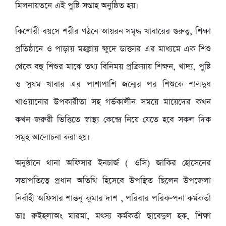
মিলনায়তনে এই পুষ্টি সপ্তাহ অনুষ্ঠিত হয়।
কিশোরী বয়সে শরীর গঠনে আয়রন সমৃদ্ধ খাবারের গুরুত্ব, শিক্ষা
প্রতিষ্ঠানে ও পাড়ায় মহল্লায় ক্ষুদে ডাক্তার এর মাধ্যমে এক শিশু
থেকে বহু শিশুর মাঝে তথ্য বিনিময় প্রক্রিয়ায় শিক্ষন, খাদ্য, পুষ্টি
ও সুষম খাবার এর পাশাপাশি জন্মের পর শিশুকে শালদুধ
খাওয়ানোর উপকারীতা সহ গর্ভকালীন সময়ে মায়েদের কখন
কখন জরুরী ভিত্তিতে স্বাস্থ্য কেন্দ্রে নিয়ে যেতে হবে সকল দিক
সমুহ আলোচনা করা হয়।
অনুষ্ঠানে থানা অফিসার ইনচার্জ ( ওসি) জাকির হোসেনের
সভাপতিত্বে প্রধান অতিথি হিসেবে উপস্থিত ছিলেন উপজেলা
নির্বাহী অফিসার শান্তনু কুমার দাশ , পরিবার পরিকল্পনা কর্মকর্তা
ডাঃ রুইহলাঅং মারমা, মৎস্য কর্মকর্তা ছাবেদুল হক, শিক্ষা