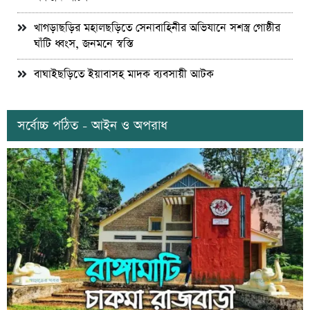
খাগড়াছড়ির মহালছড়িতে সেনাবাহিনীর অভিযানে সশস্ত্র গোষ্ঠীর
ঘাঁটি ধ্বংস, জনমনে স্বস্তি
বাঘাইছড়িতে ইয়াবাসহ মাদক ব্যবসায়ী আটক
সর্বোচ্চ পঠিত - আইন ও অপরাধ