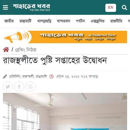
EN
জাতীয়
রাঙামাটি
খাগড়াছড়ি
বান্দরবান
পর্যটন
এক্সক্লুসিভ
রাজনীতি
অ
/
ব্রেকিং নিউজ
রাজস্থলীতে পুষ্টি সপ্তাহের উদ্বোধন
প্রতিনিধি, রাজস্হলী, রাঙামাটি
এপ্রিল ২৪, ২০২২ ৭:১২ অপরাহ্ণ