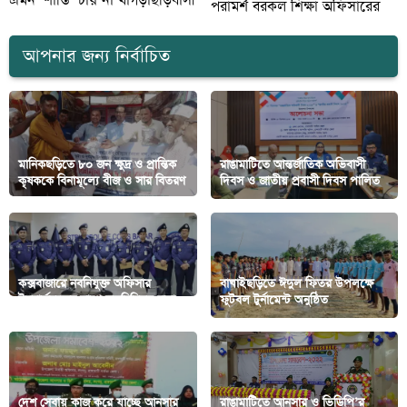
এমন ‘শান্তি’ চায় না খাগড়াছড়িবাসী
পরামর্শ বরকল শিক্ষা অফিসারের
আপনার জন্য নির্বাচিত
মানিকছড়িতে ৮০ জন ক্ষুদ্র ও প্রান্তিক
‎রাঙামাটিতে আন্তর্জাতিক অভিবাসী
কৃষককে বিনামূল্যে বীজ ও সার বিতরণ
দিবস ও জাতীয় প্রবাসী দিবস পালিত
কক্সবাজারে নবনিযুক্ত অফিসার
বাঘাইছড়িতে ঈদুল ফিতর উপলক্ষে
ইনচার্জবৃন্দের সাথে মতবিনিময় সভা
ফুটবল টুর্নামেন্ট অনুষ্ঠিত
দেশ সেবায় কাজ করে যাচ্ছে আনসার
রাঙামাটিতে আনসার ও ভিডিপি’র