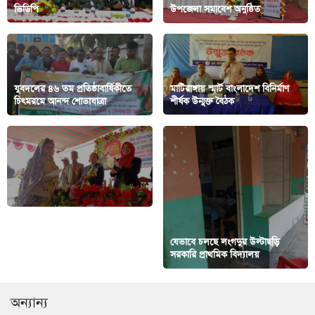
ভিডিপি
উপজেলা সমাবেশ অনুষ্ঠিত
যুবদলের ৪৬ তম প্রতিষ্ঠাবার্ষিকীতে
মাটিরাঙ্গায় স্মার্ট বাংলাদেশ বিনির্মাণ
চিৎমরমে আনন্দ শোভাযাত্রা
শীর্ষক উন্মুক্ত বৈঠক
যেভাবে চলছে লংগদুর উল্টাছড়ি
কাউখালীতে বিজয় দিবস উদযাপন
সরকারি প্রাথমিক বিদ্যালয়
অন্যান্য