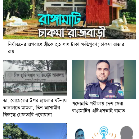
নির্যাতনের অপরাধে স্ত্রীকে ২৩ লাখ টাকা ক্ষতিপুরণ; চাকমা রাজার
রায়
ডা. রোমেলের উপর হামলার ঘটনায়
পদোন্নতি পরীক্ষায় দেশ সেরা
আদালতে মামলা; তিন আসামীর
রাঙামাটির এটিএসআই রাহাত
বিরুদ্ধে গ্রেফতারি পরোয়ানা