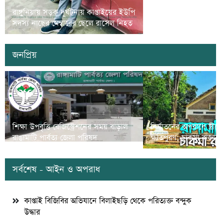
রাঙামাটিতে গর্ভবতী নারী ও
রাঙ্গুনিয়ায় সড়ক দূর্ঘটনায় কাপ্তাইয়ের ইউপি
সুরক্ষা বিষয়ে প্রশিক্ষণ 
সদস্য নাছের মেম্বারের ছেলে রাসেল নিহত
অনুষ্ঠিত
জনপ্রিয়
শিক্ষা উপবৃত্তি রেজিস্ট্রেশনের সময় বাড়াল
নির্যাতনের অপরাধে স্ত্র
রাঙামাটি পার্বত্য জেলা পরিষদ
ক্ষতিপুরণ; চাকমা রাজার
সর্বশেষ - আইন ও অপরাধ
কাপ্তাই বিজিবির অভিযানে বিলাইছড়ি থেকে পরিত্যক্ত বন্দুক
উদ্ধার