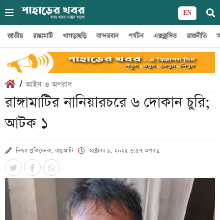
EN
জাতীয়
রাঙামাটি
খাগড়াছড়ি
বান্দরবান
পর্যটন
এক্সক্লুসিভ
রাজনীতি
অ
/
আইন ও অপরাধ
রাঙ্গামাটির নানিয়ারচরে ৬ দোকান চুরি;
আটক ১
নিজস্ব প্রতিবেদক, রাঙামাটি
অক্টোবর ৯, ২০২৫ ৬:৫৭ অপরাহ্ণ