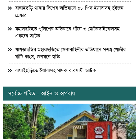
বাঘাইছড়ি থানার বিশেষ অভিযানে ৯৮ পিস ইয়াবাসহ দুইজন
গ্রেপ্তার
মহালছড়িতে পুলিশের অভিযানে গাঁজা ও মোটরসাইকেলসহ
একজন আটক
খাগড়াছড়ির মহালছড়িতে সেনাবাহিনীর অভিযানে সশস্ত্র গোষ্ঠীর
ঘাঁটি ধ্বংস, জনমনে স্বস্তি
বাঘাইছড়িতে ইয়াবাসহ মাদক ব্যবসায়ী আটক
সর্বোচ্চ পঠিত - আইন ও অপরাধ