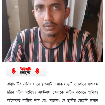
রাঙামাটির নানিয়ারচরে বুড়িঘাট এলাকার ৬টি দোকানে সংঘবদ্ধ
চুরির ঘটনা ঘটেছে। এঘটনায় ১জনকে আটক করেছে পুলিশ।
আটককৃত ব্যক্তির নাম মো. মারুফ। সে স্থানীয় মেহেদি হাসান