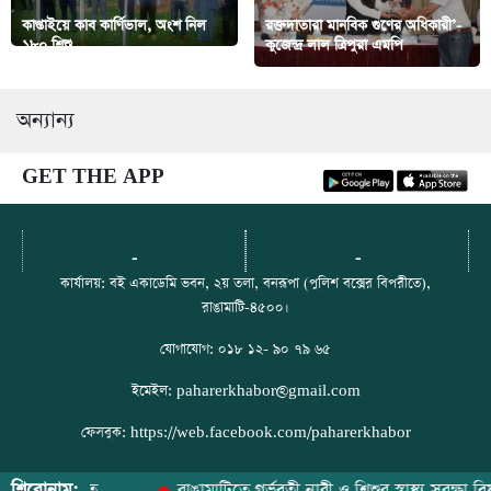
কাপ্তাইয়ে কাব কার্ণিভাল, অংশ নিল
রক্তদাতারা মানবিক গুণের অধিকারী’-
১৮০ শিশু
কুজেন্দ্র লাল ত্রিপুরা এমপি
অন্যান্য
GET THE APP
-
-
কার্যালয়: বই একাডেমি ভবন, ২য় তলা, বনরূপা (পুলিশ বক্সের বিপরীতে),
রাঙামাটি-৪৫০০।
যোগাযোগ: ০১৮ ১২- ৯০ ৭৯ ৬৫
ইমেইল: paharerkhabor@gmail.com
ফেসবুক: https://web.facebook.com/paharerkhabor
শিরোনাম: