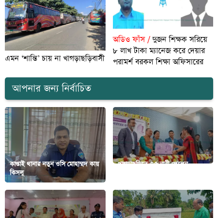
অডিও ফাঁস /
দুজন শিক্ষক সরিয়ে
৮ লাখ টাকা ম্যানেজ করে দেয়ার
এমন ‘শান্তি’ চায় না খাগড়াছড়িবাসী
পরামর্শ বরকল শিক্ষা অফিসারের
আপনার জন্য নির্বাচিত
কাপ্তাই থানার নতুন ওসি মোহাম্মদ কায়
খাগড়াছড়িতে ৭৫ নারী পেলেন
কিসলু
ল্যাপটপ