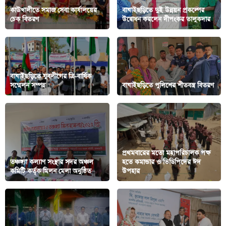
কাউখালীতে সমাজ সেবা কার্যালয়ের
বাঘাইছড়িতে দুই উন্নয়ন প্রকল্পের
চেক বিতরণ
উদ্বোধন করলেন দীপংকর তালুকদার
বাঘাইছড়িতে যুবলীগের ত্রি-বার্ষিক
সম্মেলন সম্পন্ন
বাঘাইছড়িতে পুলিশের শীতবস্ত্র বিতরণ
প্রথমবারের মতো মহাপরিচালক পক্ষ
তঞ্চঙ্গ্যা কল্যাণ সংস্থার সদর অঞ্চল
হতে কমান্ডার ও ভিডিপিদের ঈদ
কমিটি কর্তৃক মিলন মেলা অনুষ্ঠিত
উপহার