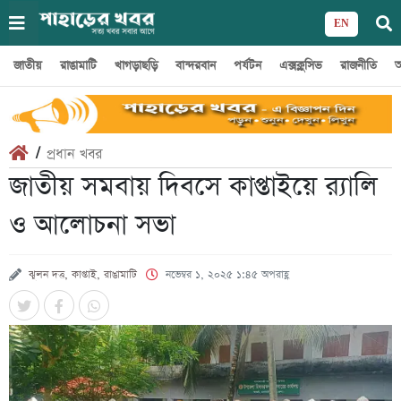
EN
জাতীয়
রাঙামাটি
খাগড়াছড়ি
বান্দরবান
পর্যটন
এক্সক্লুসিভ
রাজনীতি
অ
/
প্রধান খবর
জাতীয় সমবায় দিবসে কাপ্তাইয়ে র‍্যালি
ও আলোচনা সভা
ঝুলন দত্ত, কাপ্তাই, রাঙামাটি
নভেম্বর ১, ২০২৫ ১:৪৫ অপরাহ্ণ