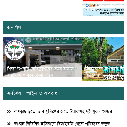
ভিলেজ’ উদ্বোধন করবেন প্রধানমন্ত্রী তারেক
সাজেকে অপহরণের গুজব ছড়
রহমান
সৃষ্টির চেষ্টা
জনপ্রিয়
শিক্ষা উপবৃত্তি রেজিস্ট্রেশনের সময় বাড়াল
নির্যাতনের অপরাধে স্ত্র
রাঙামাটি পার্বত্য জেলা পরিষদ
ক্ষতিপুরণ; চাকমা রাজার
সর্বশেষ - আইন ও অপরাধ
খাগড়াছড়িতে ডিবি পুলিশের হাতে ইয়াবাসহ দুই যুবক গ্রেপ্তার
কাপ্তাই বিজিবির অভিযানে বিলাইছড়ি থেকে পরিত্যক্ত বন্দুক