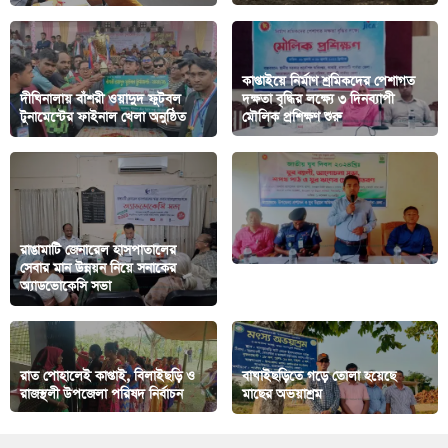
কাপ্তাইয়ে নির্মাণ শ্রমিকদের পেশাগত
দীঘিনালায় বাঁশরী ওয়াদুদ ফুটবল
দক্ষতা বৃদ্ধির লক্ষ্যে ৩ দিনব্যাপী
টুনামেন্টের ফাইনাল খেলা অনুষ্ঠিত
মৌলিক প্রশিক্ষণ শুরু
‎রাঙামাটি জেনারেল হাসপাতালের
সেবার মান উন্নয়ন নিয়ে সনাকের
অ্যাডভোকেসি সভা ‎
বিলাইছড়িতে জাতীয় যুব দিবস পালিত
রাত পোহালেই কাপ্তাই, বিলাইছড়ি ও
বাঘাইছড়িতে গড়ে তোলা হয়েছে
রাজস্থলী উপজেলা পরিষদ নির্বাচন
মাছের অভয়াশ্রম