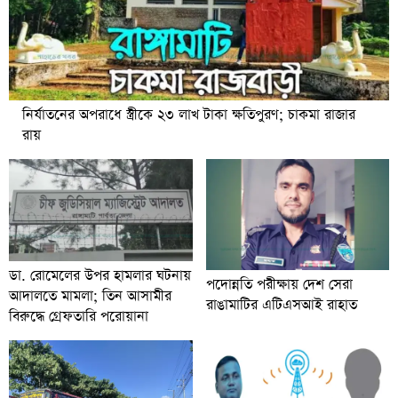
নির্যাতনের অপরাধে স্ত্রীকে ২৩ লাখ টাকা ক্ষতিপুরণ; চাকমা রাজার
রায়
ডা. রোমেলের উপর হামলার ঘটনায়
পদোন্নতি পরীক্ষায় দেশ সেরা
আদালতে মামলা; তিন আসামীর
রাঙামাটির এটিএসআই রাহাত
বিরুদ্ধে গ্রেফতারি পরোয়ানা