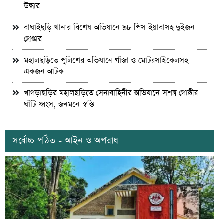
উদ্ধার
বাঘাইছড়ি থানার বিশেষ অভিযানে ৯৮ পিস ইয়াবাসহ দুইজন
গ্রেপ্তার
মহালছড়িতে পুলিশের অভিযানে গাঁজা ও মোটরসাইকেলসহ
একজন আটক
খাগড়াছড়ির মহালছড়িতে সেনাবাহিনীর অভিযানে সশস্ত্র গোষ্ঠীর
ঘাঁটি ধ্বংস, জনমনে স্বস্তি
সর্বোচ্চ পঠিত - আইন ও অপরাধ