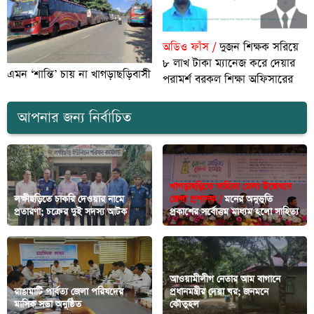
অডিও ফাঁস /
দুজন শিক্ষক সরিয়ে
৮ লাখ টাকা ম্যানেজ করে দেয়ার
এমন ‘শান্তি’ চায় না খাগড়াছড়িবাসী
পরামর্শ বরকল শিক্ষা অফিসারের
আপনার জন্য নির্বাচিত
খাগড়াছড়িতে সাহিত্য মেলা উদ্বোধনে
লক্ষীছড়িতে চাকরি দেওয়ার নামে
জেলা প্রশাসক /
মনের অনুভুতি
প্রতারণা; চক্রের দুই সদস্য আটক
প্রকাশের সর্বোত্তম মাধ্যম হলো সাহিত্য
আওয়ামীলীগ নেতার আম বাগানে
রাঙামাটি পার্বত্য জেলা পরিষদের
প্রধানমন্ত্রীর দেয়া ঘর; জনমনে
মাসিক সভা অনুষ্ঠিত
কৌতুহল