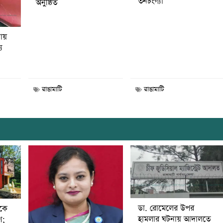
তনচংগ্যা
অনুষ্ঠিত
নায়
য
রাঙামাটি
রাঙামাটি
ডা. রোমেলের উপর
ীকে
হামলার ঘটনায় আদালতে
ণ;