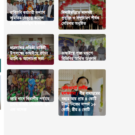
রাবিপ্রবি কর্মচারী কল্যাণ
বিলাইছড়িতে লাগসই
সমিতির নেতৃত্বে কামাল
প্রযুক্তি ও সম্প্রচারণ শীর্ষক
হোসেন-রফিকুল ইসলাম
সেমিনার অনুষ্ঠিত
ছাত্রদলের প্রতিষ্ঠা বার্ষিকী
উপলক্ষ্যে কাপ্তাইয়ে বর্ণাঢ্য
কাপ্তাইয়ে পুজা মন্ডপে
র‌্যালি ও আলোচনা সভা
বিজিবির আর্থিক অনুদান
হেভিওয়েট প্রার্থীর
হলফনামা /
বীর বাহাদুরের
জারি গানে বিভাগীয় পর্যায়ে
বছরে আয় প্রায় ৪ কোটি
প্রথম কাপ্তাই নৌবাহিনী স্কুল
টাকা; নিজের সম্পদ ১০
এন্ড কলেজ
কোটি; স্ত্রীর ৪ কোটি