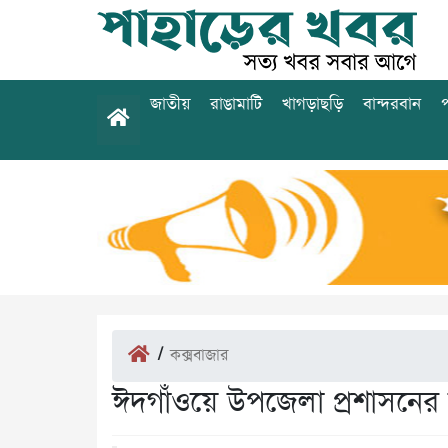
জাতীয়
রাঙামাটি
খাগড়াছড়ি
বান্দরবান
প
/
কক্সবাজার
ঈদগাঁওয়ে উপজেলা প্রশাসনের উ