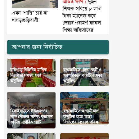
অডিও ফাঁস /
দুজন
শিক্ষক সরিয়ে ৮ লাখ
এমন ‘শান্তি’ চায় না
টাকা ম্যানেজ করে
খাগড়াছড়িবাসী
দেয়ার পরামর্শ বরকল
শিক্ষা অফিসারের
আপনার জন্য নির্বাচিত
রামগড়ে বিজিবির মাসিক
রাঙামাটিতে জেলা যাত্রী ও
নিরাপত্তা সমন্বয় সভা
গণপরিবহন কমিটি’র সভা
অনুষ্ঠিত
অনুষ্ঠিত
বিলাইছড়িতে ইউএনও’র
রাঙামাটিতে আগামীকাল
সঙ্গে সৌজন্য সাক্ষাৎ করলেন
অনুষ্ঠিত হচ্ছে স্বাস্থ্য
জাতীয় নাগরিক পার্টি
বিভাগের নিয়োগ পরিক্ষা