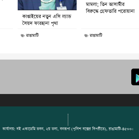
মামলা; তিন আসামীর
বিরুদ্ধে গ্রেফতারি পরোয়ানা
কাপ্তাইয়ের নতুন এসি ল্যান্ড
সৈয়দ ফারহানা পৃথা
রাঙামাটি
রাঙামাটি
কার্যালয়: বই একাডেমি ভবন, ২য় তলা, বনরূপা (পুলিশ বক্সের বিপরীতে), রাঙামাটি-৪৫০০।