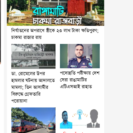
নির্যাতনের অপরাধে স্ত্রীকে ২৩ লাখ টাকা ক্ষতিপুরণ;
চাকমা রাজার রায়
পদোন্নতি পরীক্ষায় দেশ
ডা. রোমেলের উপর
সেরা রাঙামাটির
হামলার ঘটনায় আদালতে
এটিএসআই রাহাত
মামলা; তিন আসামীর
বিরুদ্ধে গ্রেফতারি
পরোয়ানা