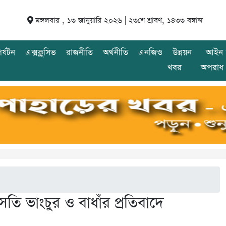
মঙ্গলবার , ১৩ জানুয়ারি ২০২৬ |
২৩শে শ্রাবণ, ১৪৩৩ বঙ্গাব্দ
র্যটন
এক্সক্লুসিভ
রাজনীতি
অর্থনীতি
এনজিও
উন্নয়ন
আইন 
খবর
অপরাধ
সতি ভাংচুর ও বাধাঁর প্রতিবাদে