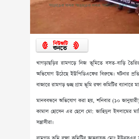
খাগড়াছড়ির রামগড়ে নিজ ভূমিতে বসত-বাড়ি তৈরির
অভিযোগ উঠেছে ইউপিডিএফের বিরুদ্ধে। ঘটনার প্র
বাজারে রামগড় গুচ্ছ গ্রাম ভূমি রক্ষা কমিটির ব্যানারে
মানববন্ধনে অভিযোগ করা হয়, শনিবার (১০ জানুয়া
কামাল হোসেন এর ছেলে মো: জাহিদুল ইসলামের মালি
সন্ত্রাসীরা।
রামগড় ভূমি রক্ষা কমিটির আহবায়ক মোঃ ইউনুসএর সভাপ