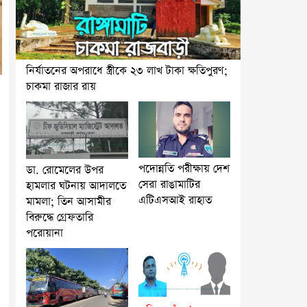
নির্যাতনের অপরাধে স্ত্রীকে ২৩ লাখ টাকা ক্ষতিপুরণ;
চাকমা রাজার রায়
পদোন্নতি পরীক্ষায় দেশ
ডা. রোমেলের উপর
সেরা রাঙামাটির
হামলার ঘটনায় আদালতে
এটিএসআই রাহাত
মামলা; তিন আসামীর
বিরুদ্ধে গ্রেফতারি
পরোয়ানা