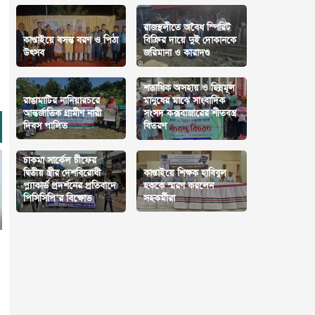
রাজস্থলীতে অবৈধ স্পিরিট
কাপ্তাইয়ে বসন্ত বরণ ও পিঠা
বিক্রির দায়ে দুই দোকানকে
উৎসব
জরিমানা ও কারাদণ্ড
শতাধিক অসহায় ও ছিন্নমূল
রাঙামাটির নানিয়ারচরে
মানুষের মাঝে সাংবাদিক
আন্তর্জাতিক গ্রামীণ নারী
সংসদ কক্সবাজারের শীতবস্ত্র
দিবস পালিত
বিতরণ
চাকমা সার্কেল চীফের
দ্বিতীয় স্ত্রীর দেশবিরোধী
কাপ্তাইয়ে শিক্ষক হাবিবুল
প্ল্যাকার্ড প্রদর্শনের প্রতিবাদে
হককে স্মরণ করলেন
পিসিসিপি’র বিক্ষোভ
সহকর্মীরা