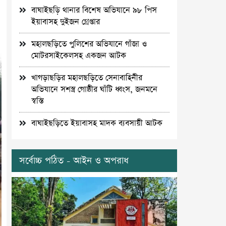
বাঘাইছড়ি থানার বিশেষ অভিযানে ৯৮ পিস
ইয়াবাসহ দুইজন গ্রেপ্তার
মহালছড়িতে পুলিশের অভিযানে গাঁজা ও
মোটরসাইকেলসহ একজন আটক
খাগড়াছড়ির মহালছড়িতে সেনাবাহিনীর
অভিযানে সশস্ত্র গোষ্ঠীর ঘাঁটি ধ্বংস, জনমনে
স্বস্তি
বাঘাইছড়িতে ইয়াবাসহ মাদক ব্যবসায়ী আটক
সর্বোচ্চ পঠিত - আইন ও অপরাধ