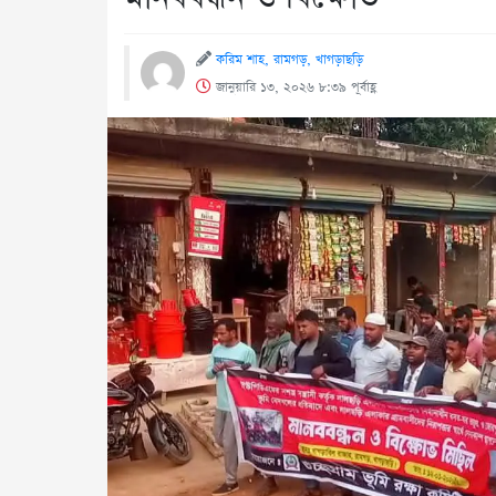
করিম শাহ, রামগড়, খাগড়াছড়ি
জানুয়ারি ১৩, ২০২৬ ৮:৩৯ পূর্বাহ্ণ