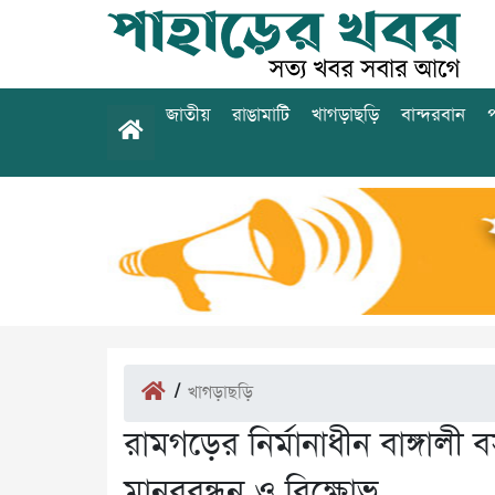
জাতীয়
রাঙামাটি
খাগড়াছড়ি
বান্দরবান
প
/
খাগড়াছড়ি
রামগড়ের নির্মানাধীন বাঙ্গালী ব
মানববন্ধন ও বিক্ষোভ