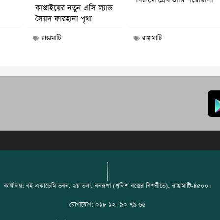
কাপ্তাইয়ের নতুন এসি ল্যান্ড
সৈয়দ ফারহানা পৃথা
রাঙামাটি
রাঙামাটি
কার্যালয়: বই একাডেমি ভবন, ২য় তলা, বনরূপা (পুলিশ বক্সের বিপরীতে), রাঙামাটি-৪৫০০।
যোগাযোগ: ০১৮ ১২- ৯০ ৭৯ ৬৫