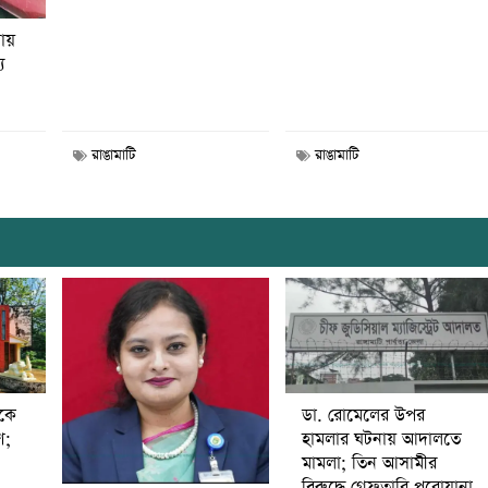
নায়
য
রাঙামাটি
রাঙামাটি
ডা. রোমেলের উপর
ীকে
হামলার ঘটনায় আদালতে
ণ;
মামলা; তিন আসামীর
বিরুদ্ধে গ্রেফতারি পরোয়ানা