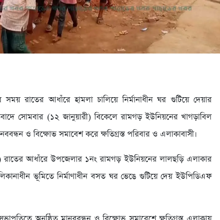
 সময় রাতের আধাঁরে হামলা চালিয়ে নির্মানাধীন ঘর গুটিয়ে দেয়ার
তিবাদে সোমবার (১২ জানুয়ারী) বিকেলে রামগড় ইউনিয়নের খাগড়াবিল
 মানববন্ধন ও বিক্ষোভ সমাবেশ করে ক্ষতিগ্রস্ত পরিবার ও এলাকাবাসী।
রী) রাতের আধাঁরে উপজেলার ১নং রামগড় ইউনিয়নের লালছড়ি এলাকার
কানাধীন ভূমিতে নির্মাণাধীন বসত ঘর ভেঙে গুটিয়ে দেয় ইউপিডিএফ
তিত্বে অনুষ্ঠিত মানববন্ধন ও বিক্ষোভ সমাবেশে ক্ষতিগ্রস্ত এলাকায়