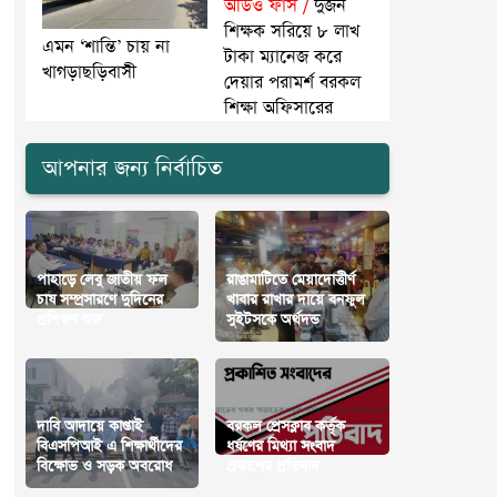
অডিও ফাঁস /
দুজন
শিক্ষক সরিয়ে ৮ লাখ
এমন ‘শান্তি’ চায় না
টাকা ম্যানেজ করে
খাগড়াছড়িবাসী
দেয়ার পরামর্শ বরকল
শিক্ষা অফিসারের
আপনার জন্য নির্বাচিত
পাহাড়ে লেবু জাতীয় ফল
রাঙামাটিতে মেয়াদোত্তীর্ণ
চাষ সম্প্রসারণে দুদিনের
খাবার রাখার দায়ে বনফুল
প্রশিক্ষণ শুরু
সুইটসকে অর্থদন্ড
দাবি আদায়ে কাপ্তাই
বরকল প্রেসক্লাব কর্তৃক
বিএসপিআই এ শিক্ষার্থীদের
ধর্ষণের মিথ্যা সংবাদ
বিক্ষোভ ও সড়ক অবরোধ
প্রকাশের প্রতিবাদ