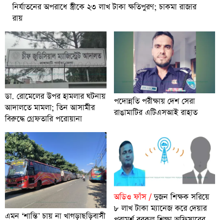
নির্যাতনের অপরাধে স্ত্রীকে ২৩ লাখ টাকা ক্ষতিপুরণ; চাকমা রাজার
রায়
ডা. রোমেলের উপর হামলার ঘটনায়
পদোন্নতি পরীক্ষায় দেশ সেরা
আদালতে মামলা; তিন আসামীর
রাঙামাটির এটিএসআই রাহাত
বিরুদ্ধে গ্রেফতারি পরোয়ানা
অডিও ফাঁস /
দুজন শিক্ষক সরিয়ে
৮ লাখ টাকা ম্যানেজ করে দেয়ার
এমন ‘শান্তি’ চায় না খাগড়াছড়িবাসী
পরামর্শ বরকল শিক্ষা অফিসারের