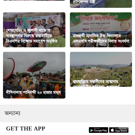
সাধারণ সভা অনুষ্ঠিত
প্রাণিসম্পদ মন্ত্রী
লোডশেডিং ও জ্বালানী খাতে অ
ব্যবস্থাপনার বিরুদ্ধে রাঙামাটিতে
রাজস্থলী আবাসিক উচ্চ বিদ্যালয়ে
বিএনপির বিক্ষোভ সমাবেশ অনুষ্ঠিত
এসএসসি পরীক্ষাথীদের বিদায় সংবর্ধনা
জুরাছড়িতে সন্ত্রাসীদের আস্তানায়
সেনাবাহিনীর অভিযান; গুরুত্বপূর্ণ
দীঘিনালায় পানিবন্দী ২০ হাজার মানুষ
সরঞ্জাম উদ্ধার
অন্যান্য
GET THE APP