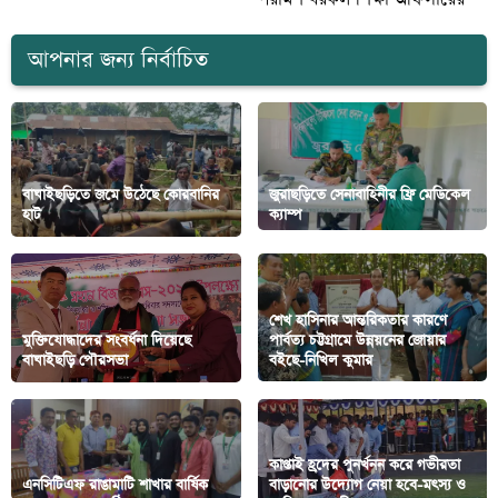
আপনার জন্য নির্বাচিত
বাঘাইছড়িতে জমে উঠেছে কোরবানির
জুরাছড়িতে সেনাবাহিনীর ফ্রি মেডিকেল
হাট
ক্যাম্প
শেখ হাসিনার আন্তরিকতার কারণে
মুক্তিযোদ্ধাদের সংবর্ধনা দিয়েছে
পার্বত্য চট্টগ্রামে উন্নয়নের জোয়ার
বাঘাইছড়ি পৌরসভা
বইছে-নিখিল কুমার
কাপ্তাই হ্রদের পুনর্খনন করে গভীরতা
এনসিটিএফ রাঙামাটি শাখার বার্ষিক
বাড়ানোর উদ্যোগ নেয়া হবে-মৎস্য ও