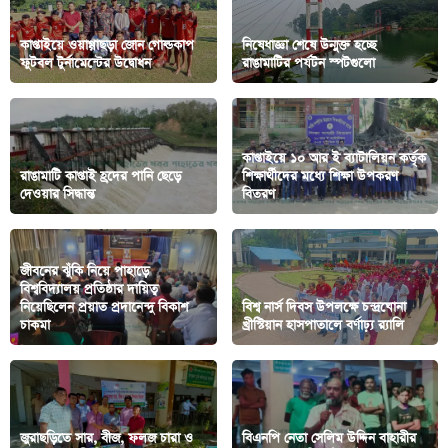
কাপ্তাইয়ে ওয়াগ্গাছড়া জোন গোল্ডকাপ
নিষেধাজ্ঞা শেষে উন্মুক্ত হচ্ছে
ফুটবল টুর্নামেন্টের উদ্বোধন
রাঙামাটির পর্যটন স্পটগুলো
কাপ্তাইয়ে ১০ আর ই ব্যাটালিয়ন কর্তৃক
রাঙামাটি কাপ্তাই হ্রদের পানি ছেড়ে
শিক্ষার্থীদের মধ্যে শিক্ষা উপকরণ
দেওয়ার সিদ্ধান্ত
বিতরণ
জীবনের ঝুঁকি নিয়ে পাহাড়ে
বিশ্ববিদ্যালয় প্রতিষ্ঠার দায়িত্ব
নিয়েছিলেন প্রয়াত প্রদানেন্দু বিকাশ
বিশ্ব নার্স দিবস উপলক্ষে চন্দ্রঘোনা
চাকমা
খ্রীস্টিয়ান হাসপাতালে বর্ণাঢ়্য র‍্যালি
জুরাছড়িতে সার, বীজ, ফলজ চারা ও
বিএনপি নেতা সেলিম উদ্দিন বাহারীর