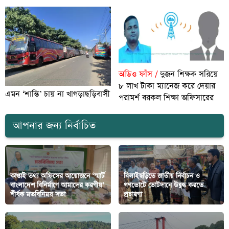
অডিও ফাঁস /
দুজন শিক্ষক সরিয়ে
৮ লাখ টাকা ম্যানেজ করে দেয়ার
এমন ‘শান্তি’ চায় না খাগড়াছড়িবাসী
পরামর্শ বরকল শিক্ষা অফিসারের
আপনার জন্য নির্বাচিত
কাপ্তাই তথ্য অফিসের আয়োজনে ‘স্মার্ট
বিলাইছড়িতে জাতীয় নির্বাচন ও
বাংলাদেশ বিনির্মাণে আমাদের করণীয়’
গণভোটে ভোটদানে উদ্বুদ্ধ করতে
শীর্ষক মতবিনিময় সভা
প্রচারণা