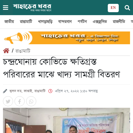
EN
জাতীয়
রাঙামাটি
খাগড়াছড়ি
বান্দরবান
পর্যটন
এক্সক্লুসিভ
রাজনীতি
অ
/
রাঙামাটি
চন্দ্রঘোনায় কোভিডে ক্ষতিগ্রস্ত
পরিবারের মাঝে খাদ্য সামগ্রী বিতরণ
ঝুলন দত্ত, কাপ্তাই, রাঙামাটি
এপ্রিল ২৭, ২০২২ ১:৫০ অপরাহ্ণ