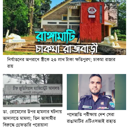
নির্যাতনের অপরাধে স্ত্রীকে ২৩ লাখ টাকা ক্ষতিপুরণ; চাকমা রাজার
রায়
ডা. রোমেলের উপর হামলার ঘটনায়
পদোন্নতি পরীক্ষায় দেশ সেরা
আদালতে মামলা; তিন আসামীর
রাঙামাটির এটিএসআই রাহাত
বিরুদ্ধে গ্রেফতারি পরোয়ানা