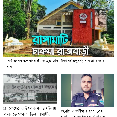
নির্যাতনের অপরাধে স্ত্রীকে ২৩ লাখ টাকা ক্ষতিপুরণ; চাকমা রাজার
রায়
ডা. রোমেলের উপর হামলার ঘটনায়
পদোন্নতি পরীক্ষায় দেশ সেরা
আদালতে মামলা; তিন আসামীর