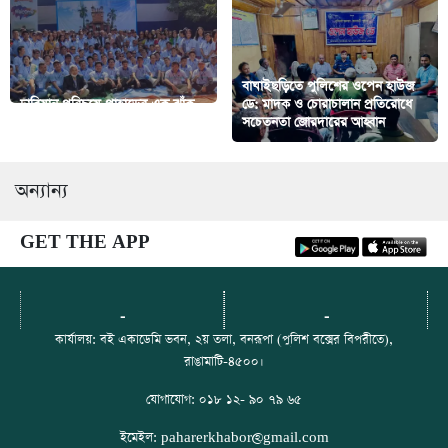
বাঘাইছড়িতে পুলিশের ওপেন হাউজ
ঢাবিয়ান পরিচয়ে পাহাড়ের এক ঝাঁক
ডে: মাদক ও চোরাচালান প্রতিরোধে
তারকার মেলা
সচেতনতা জোরদারের আহ্বান
অন্যান্য
GET THE APP
-
-
কার্যালয়: বই একাডেমি ভবন, ২য় তলা, বনরূপা (পুলিশ বক্সের বিপরীতে),
রাঙামাটি-৪৫০০।
যোগাযোগ: ০১৮ ১২- ৯০ ৭৯ ৬৫
ইমেইল: paharerkhabor@gmail.com