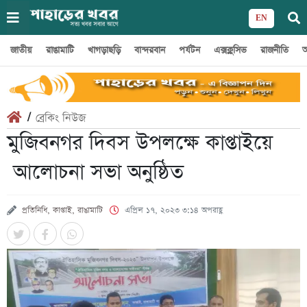
EN
জাতীয়
রাঙামাটি
খাগড়াছড়ি
বান্দরবান
পর্যটন
এক্সক্লুসিভ
রাজনীতি
অ
/
ব্রেকিং নিউজ
মুজিবনগর দিবস উপলক্ষে কাপ্তাইয়ে
আলোচনা সভা অনুষ্ঠিত
প্রতিনিধি, কাপ্তাই, রাঙামাটি
এপ্রিল ১৭, ২০২৩ ৩:১৪ অপরাহ্ণ