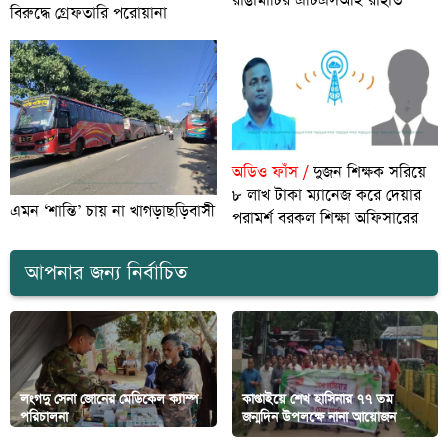
রাঙামাটির এটিএসআই রাহাত
বিরুদ্ধে গ্রেফতারি পরোয়ানা
অডিও ফাঁস /
দুজন শিক্ষক সরিয়ে
৮ লাখ টাকা ম্যানেজ করে দেয়ার
এমন ‘শান্তি’ চায় না খাগড়াছড়িবাসী
পরামর্শ বরকল শিক্ষা অফিসারের
আপনার জন্য নির্বাচিত
লংগদু সেনা জোনের মেডিকেল ক্যাম্প
কাপ্তাইয়ে শেখ হাসিনার ৭৭ তম
পরিচালনা
জন্মদিন উপলক্ষে নানা আয়োজন