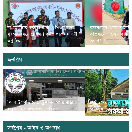
রাঙামাটিতে গর্ভবতী নারী ও শিশুর স্বাস্থ্য
কক্সবাজার থেকে সাইকে
সুরক্ষা বিষয়ে প্রশিক্ষণ কর্মশালার সমাপনী
অভিযানে যাচ্ছেন কাপ্তা
অনুষ্ঠিত
তনচংগ্যা
জনপ্রিয়
শিক্ষা উপবৃত্তি রেজিস্ট্রেশনের সময় বাড়াল
নির্যাতনের অপরাধে স্ত্র
রাঙামাটি পার্বত্য জেলা পরিষদ
ক্ষতিপুরণ; চাকমা রাজার
সর্বশেষ - আইন ও অপরাধ