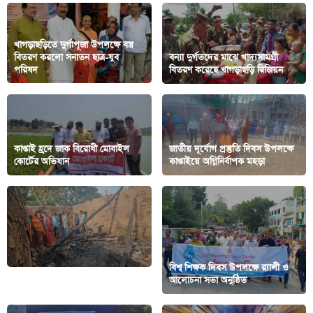
খাগড়াছড়িতে দুর্গাপূজা উপলক্ষে বস্ত্র
বিতরণ করলো সনাতন ছাত্র-যুব
বন্যা দুর্গতদের মাঝে খাদ্যসামগ্রী
পরিষদ
বিতরণ করেছে খাগড়াছড়ি রিজিয়ন
কাপ্তাই হ্রদে জাক বিরোধী মোবাইল
জাতীয় দূর্যোগ প্রস্তুতি দিবস উপলক্ষে
কোর্টের অভিযান
কাপ্তাইয়ে অগ্নিনির্বাপক মহড়া
বিশ্ব শিক্ষক দিবস উপলক্ষে র‍্যালী ও
দীঘিনালায় বজ্রপাতে মা-শিশুর মৃত্যু
আলোচনা সভা অনুষ্ঠিত