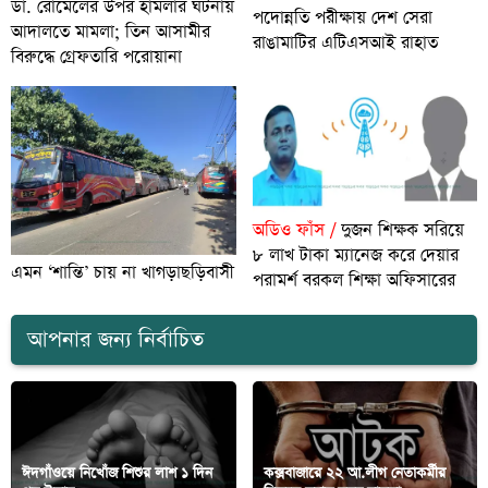
ডা. রোমেলের উপর হামলার ঘটনায়
পদোন্নতি পরীক্ষায় দেশ সেরা
আদালতে মামলা; তিন আসামীর
রাঙামাটির এটিএসআই রাহাত
বিরুদ্ধে গ্রেফতারি পরোয়ানা
অডিও ফাঁস /
দুজন শিক্ষক সরিয়ে
৮ লাখ টাকা ম্যানেজ করে দেয়ার
এমন ‘শান্তি’ চায় না খাগড়াছড়িবাসী
পরামর্শ বরকল শিক্ষা অফিসারের
আপনার জন্য নির্বাচিত
ঈদগাঁওয়ে নিখোঁজ শিশুর লাশ ১ দিন
কক্সবাজারে ২২ আ.লীগ নেতাকর্মীর