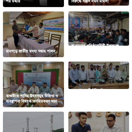
পর উদ্ধার
বিরুদ্ধে সন্ত্রাস দমন মামলা
ছাত্রদলের প্রতিষ্ঠাবার্ষিকী উপলক্ষে
রামগড়ে জাতীয় মৎস্য সপ্তাহ পালন
বাঘাইছড়িতে দোয়া মাহফিল
রামগড়ে নবনির্বাচিত উপজেলা
কাপ্তাইয়ে পানির উৎসসমুহ চিহ্নিত ও
চেয়ারম্যান ও ভাইস চেয়ারম্যানদের
ব্যবস্থাপনা বিষয়ক অবহিতকরণ সভা
বরণ করলো প্রশাসন