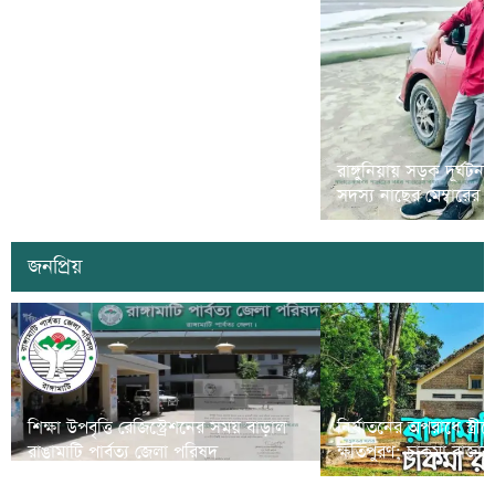
রামগড়ে মাদক বিরোধী ‘ম্যারাথন দৌড়
রাঙ্গুনিয়ায় সড়ক দূর্ঘটন
প্রতিযোগীতা’ অনুষ্ঠিত
সদস্য নাছের মেম্বারের
জনপ্রিয়
শিক্ষা উপবৃত্তি রেজিস্ট্রেশনের সময় বাড়াল
নির্যাতনের অপরাধে স্ত্র
রাঙামাটি পার্বত্য জেলা পরিষদ
ক্ষতিপুরণ; চাকমা রাজার