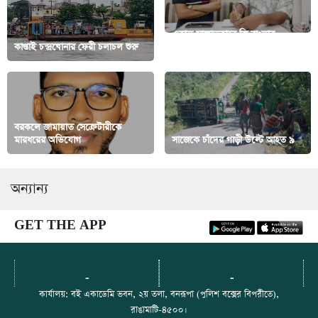
একান্ত সাক্ষাতকারে জি বাংলার
কাপ্তাই চন্দ্রঘোনার ফেরী চলাচল শুরু
সারেগামাপা এর শিল্পী শুভ দাশ
বরকলে জামায়াত সেক্রেটারীকে
মারধরের অভিযোগ
সাজেকে চাঁদের গাড়ী উল্টে আহত ৯
অন্যান্য
GET THE APP
-
-
কার্যালয়: বই একাডেমি ভবন, ২য় তলা, বনরূপা (পুলিশ বক্সের বিপরীতে),
রাঙামাটি-৪৫০০।