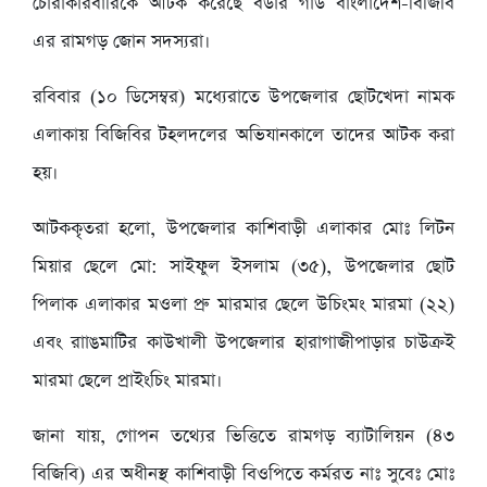
চোরাকারবারিকে আটক করেছে বর্ডার গার্ড বাংলাদেশ-বিজিবি
এর রামগড় জোন সদস্যরা।
রবিবার (১০ ডিসেম্বর) মধ্যেরাতে উপজেলার ছোটখেদা নামক
এলাকায় বিজিবির টহলদলের অভিযানকালে তাদের আটক করা
হয়।
আটককৃতরা হলো, উপজেলার কাশিবাড়ী এলাকার মোঃ লিটন
মিয়ার ছেলে মো: সাইফুল ইসলাম (৩৫), উপজেলার ছোট
পিলাক এলাকার মওলা প্রু মারমার ছেলে উচিংমং মারমা (২২)
এবং রাাঙমাটির কাউখালী উপজেলার হারাগাজীপাড়ার চাউক্রই
মারমা ছেলে প্রাইংচিং মারমা।
জানা যায়, গোপন তথ্যের ভিত্তিতে রামগড় ব্যাটালিয়ন (৪৩
বিজিবি) এর অধীনস্থ কাশিবাড়ী বিওপিতে কর্মরত নাঃ সুবেঃ মোঃ