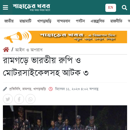
EN
জাতীয়
রাঙামাটি
খাগড়াছড়ি
বান্দরবান
পর্যটন
এক্সক্লুসিভ
রাজনীতি
অ
/
আইন ও অপরাধ
রামগড়ে ভারতীয় রুপি ও
মোটরসাইকেলসহ আটক ৩
প্রতিনিধি, রামগড়, খাগড়াছড়ি
ডিসেম্বর ১১, ২০২৩ ৪:০২ অপরাহ্ণ