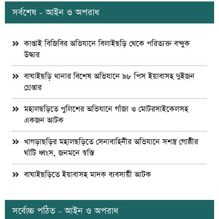
সর্বশেষ - আইন ও অপরাধ
কাপ্তাই বিজিবির অভিযানে বিলাইছড়ি থেকে পরিত্যক্ত বন্দুক
উদ্ধার
বাঘাইছড়ি থানার বিশেষ অভিযানে ৯৮ পিস ইয়াবাসহ দুইজন
গ্রেপ্তার
মহালছড়িতে পুলিশের অভিযানে গাঁজা ও মোটরসাইকেলসহ
একজন আটক
খাগড়াছড়ির মহালছড়িতে সেনাবাহিনীর অভিযানে সশস্ত্র গোষ্ঠীর
ঘাঁটি ধ্বংস, জনমনে স্বস্তি
বাঘাইছড়িতে ইয়াবাসহ মাদক ব্যবসায়ী আটক
সর্বোচ্চ পঠিত - আইন ও অপরাধ