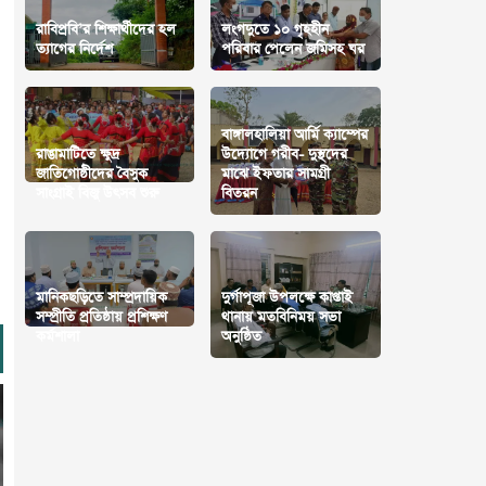
রাবিপ্রবি’র শিক্ষার্থীদের হল
লংগদুতে ১০ গৃহহীন
ত্যাগের নির্দেশ
পরিবার পেলেন জমিসহ ঘর
বাঙ্গালহালিয়া আর্মি ক্যাম্পের
রাঙামাটিতে ক্ষুদ্র
উদ্যোগে গরীব- দুস্থদের
জাতিগোষ্ঠীদের বৈসুক
মাঝে ইফতার সামগ্রী
সাংগ্রাই বিজু উৎসব শুরু
বিতরন
মানিকছড়িতে সাম্প্রদায়িক
দুর্গাপূজা উপলক্ষে কাপ্তাই
সম্প্রীতি প্রতিষ্ঠায় প্রশিক্ষণ
থানায় মতবিনিময় সভা
কর্মশালা
অনুষ্ঠিত