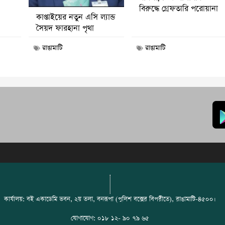
বিরুদ্ধে গ্রেফতারি পরোয়ানা
কাপ্তাইয়ের নতুন এসি ল্যান্ড
সৈয়দ ফারহানা পৃথা
রাঙামাটি
রাঙামাটি
কার্যালয়: বই একাডেমি ভবন, ২য় তলা, বনরূপা (পুলিশ বক্সের বিপরীতে), রাঙামাটি-৪৫০০।
যোগাযোগ: ০১৮ ১২- ৯০ ৭৯ ৬৫