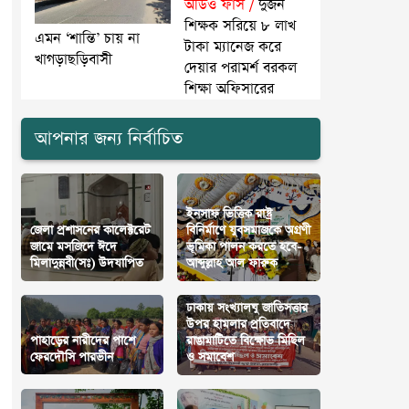
অডিও ফাঁস /
দুজন
শিক্ষক সরিয়ে ৮ লাখ
এমন ‘শান্তি’ চায় না
টাকা ম্যানেজ করে
খাগড়াছড়িবাসী
দেয়ার পরামর্শ বরকল
শিক্ষা অফিসারের
আপনার জন্য নির্বাচিত
ইনসাফ ভিত্তিক রাষ্ট্র
জেলা প্রশাসনের কালেক্টরেট
বিনির্মাণে যুবসমাজকে অগ্রণী
জামে মসজিদে ঈদে
ভূমিকা পালন করতে হবে-
মিলাদুন্নবী(সঃ) উদযাপিত
আব্দুল্লাহ আল ফারুক
ঢাকায় সংখ্যালঘু জাতিসত্তার
উপর হামলার প্রতিবাদে
পাহাড়ের নারীদের পাশে
রাঙামাটিতে বিক্ষোভ মিছিল
ফেরদৌসি পারভীন
ও সমাবেশ