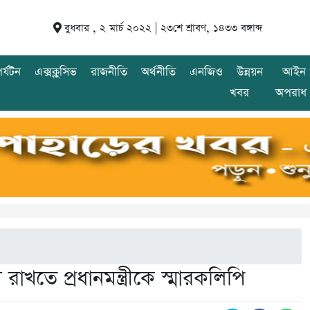
বুধবার , ২ মার্চ ২০২২ |
২৩শে শ্রাবণ, ১৪৩৩ বঙ্গাব্দ
র্যটন
এক্সক্লুসিভ
রাজনীতি
অর্থনীতি
এনজিও
উন্নয়ন
আইন 
খবর
অপরাধ
ল রাখতে প্রধানমন্ত্রীকে স্মারকলিপি