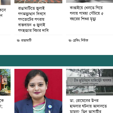
কাপ্তাইয়ে খেলতে গিয়ে
রাঙামাটিতে জুলাই
কেলে
গলায় গামছা পেঁচিয়ে ৫
গণঅভ্যুত্থান দিবসে
েন
বছরের শিশুর মৃত্যু
গণভোটের গণরায়
বাস্তবায়ন ও জুলাই
গণহত্যার বিচার দাবি
রাঙামাটি
ব্রেকিং নিউজ
ডা. রোমেলের উপর
ীকে
হামলার ঘটনায় আদালতে
ণ;
মামলা; তিন আসামীর