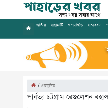
জাতীয়
রাঙামাটি
খাগড়াছড়ি
বান্দরবান
প
/
এক্সক্লুসিভ
পার্বত্য চট্টগ্রাম রেগুলেশন বহা