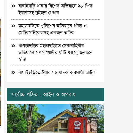
বাঘাইছড়ি থানার বিশেষ অভিযানে ৯৮ পিস
ইয়াবাসহ দুইজন গ্রেপ্তার
মহালছড়িতে পুলিশের অভিযানে গাঁজা ও
মোটরসাইকেলসহ একজন আটক
খাগড়াছড়ির মহালছড়িতে সেনাবাহিনীর
অভিযানে সশস্ত্র গোষ্ঠীর ঘাঁটি ধ্বংস, জনমনে
স্বস্তি
বাঘাইছড়িতে ইয়াবাসহ মাদক ব্যবসায়ী আটক
সর্বোচ্চ পঠিত - আইন ও অপরাধ