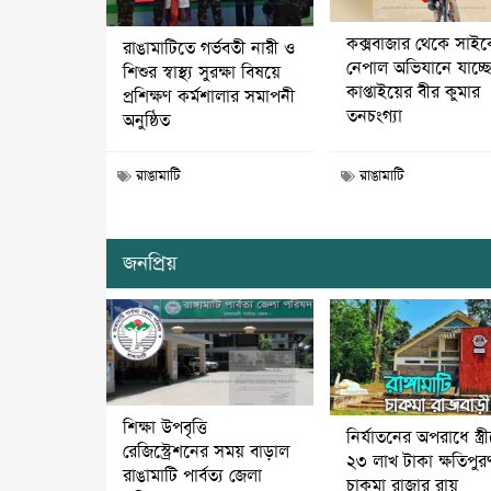
কক্সবাজার থেকে সাই
রাঙামাটিতে গর্ভবতী নারী ও
নেপাল অভিযানে যাচ্ছ
শিশুর স্বাস্থ্য সুরক্ষা বিষয়ে
কাপ্তাইয়ের বীর কুমার
প্রশিক্ষণ কর্মশালার সমাপনী
তনচংগ্যা
অনুষ্ঠিত
রাঙামাটি
রাঙামাটি
জনপ্রিয়
শিক্ষা উপবৃত্তি
নির্যাতনের অপরাধে স্ত্র
রেজিস্ট্রেশনের সময় বাড়াল
২৩ লাখ টাকা ক্ষতিপুর
রাঙামাটি পার্বত্য জেলা
চাকমা রাজার রায়