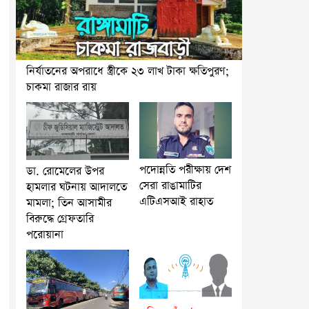
নির্যাতনের অপরাধে স্ত্রীকে ২৩ লাখ টাকা ক্ষতিপুরণ;
চাকমা রাজার রায়
পদোন্নতি পরীক্ষায় দেশ
ডা. রোমেলের উপর
সেরা রাঙামাটির
হামলার ঘটনায় আদালতে
এটিএসআই রাহাত
মামলা; তিন আসামীর
বিরুদ্ধে গ্রেফতারি
পরোয়ানা