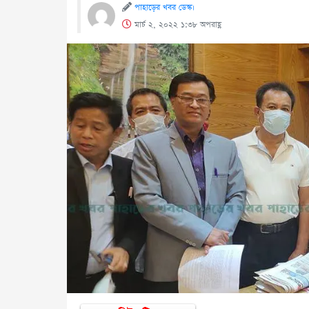
পাহাড়ের খবর ডেস্ক।
মার্চ ২, ২০২২ ১:৩৮ অপরাহ্ণ