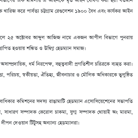
ট বিভাগের এক মামলায় এ আইনকে মৃত আইন ঘোষণা করা হয়। বর্তমান
িজ করে পার্বত্য চট্টগ্রাম রেগুলেশন ১৯০০ বৈধ এবং কার্যকর আইন
ালে ২৫ অক্টোবর আব্দুল আজিজ নামে একজন আপীল বিভাগে পুনরায়
াপিত হওয়ায় শঙ্কিত ও উদ্বিগ্ন হেডম্যান সমাজ।
সাম্প্রদায়িক, ধর্ম নিরপেক্ষ, বহুত্ববাদী প্রগতিশীল চরিত্রকে ব্যহত করা।
ন্ত্র সত্তা, পরিচয়, স্বকীয়তা, ঐতিহ্য, জীবনাচার ও মৌলিক অধিকারকে ভুলুন্ঠিত
নবাধিকার কমিশনের সদস্য রাঙামাটি হেডম্যান এসোসিয়েশেনের সভাপতি
সাধারণ সম্পাদক কেরোল চাকমা, যুগ্ম সম্পাদক থোয়াই অং মারমা,
দীপন দেওয়ান টিটুসহ অন্যান্য হেডম্যানরা।