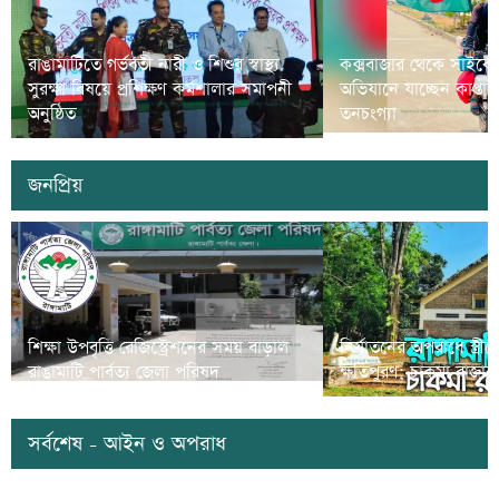
রাঙামাটিতে গর্ভবতী নারী ও শিশুর স্বাস্থ্য
কক্সবাজার থেকে সাইকে
সুরক্ষা বিষয়ে প্রশিক্ষণ কর্মশালার সমাপনী
অভিযানে যাচ্ছেন কাপ্তা
অনুষ্ঠিত
তনচংগ্যা
জনপ্রিয়
শিক্ষা উপবৃত্তি রেজিস্ট্রেশনের সময় বাড়াল
নির্যাতনের অপরাধে স্ত্র
রাঙামাটি পার্বত্য জেলা পরিষদ
ক্ষতিপুরণ; চাকমা রাজার
সর্বশেষ - আইন ও অপরাধ