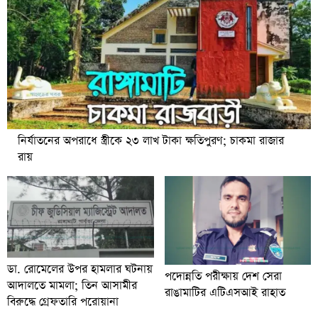
নির্যাতনের অপরাধে স্ত্রীকে ২৩ লাখ টাকা ক্ষতিপুরণ; চাকমা রাজার
রায়
ডা. রোমেলের উপর হামলার ঘটনায়
পদোন্নতি পরীক্ষায় দেশ সেরা
আদালতে মামলা; তিন আসামীর
রাঙামাটির এটিএসআই রাহাত
বিরুদ্ধে গ্রেফতারি পরোয়ানা