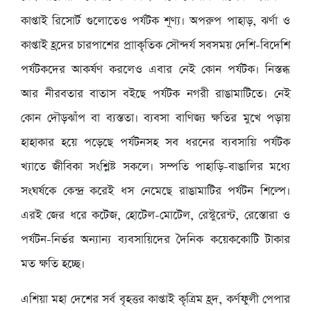
কাপ্তাই রিসোর্ট গুলোতেও পর্যটক শূণ্য। অপরুপ পাহাড়, ঝর্ণা ও
কাপ্তাই হ্রদের চারপাশের প্রাাকৃতিক সৌন্দর্য সবসময় দেশি-বিদেশি
পর্যটকদের আকর্ষণ করলেও এবার নেই কোন পর্যটক। নিস্তব্ধ
আর নীরবতার বাতাস বইছে পর্যটক নগরী রাঙামাটিতে। নেই
কোন দৌড়ঝাঁপ বা ব্যস্ততা। ব্যবসা বাণিজ্য ক্ষতির মুখে পড়ায়
হাহাকার হয়ে পড়েছে পর্যটনসহ সব ধরনের ব্যবসায়ি পর্যটক
খ্যাতে জীবিকা সংশ্লিষ্ট সকলে। সম্পতি পাহাড়ি-বাঙালির মধ্যে
সংঘর্ষকে কেন্দ্র করেই ধস নেমেছে রাঙামাটির পর্যটন শিল্পে।
এরই জের ধরে কটেজ, হোটেল-মোটেল, রেস্টুরেন্ট, রেস্তোরা ও
পর্যটন-নির্ভর অন্যান্য ব্যবসায়িদের দৈনিক কয়েককোটি টাকার
মত ক্ষতি হচ্ছে।
এশিয়া মহা দেশের সর্ব বৃহত্তর কাপ্তাই কৃত্রিম হ্রদ, কর্ণফুলী পেপার