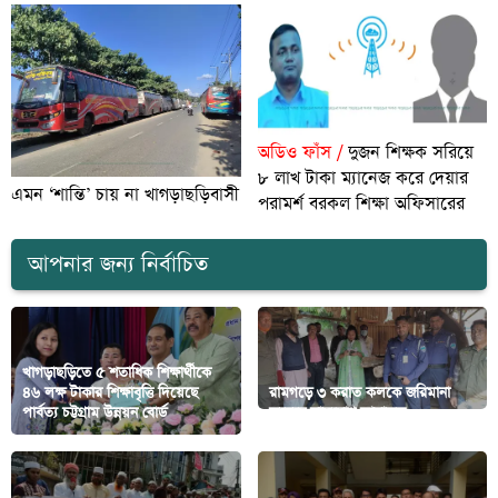
অডিও ফাঁস /
দুজন শিক্ষক সরিয়ে
৮ লাখ টাকা ম্যানেজ করে দেয়ার
এমন ‘শান্তি’ চায় না খাগড়াছড়িবাসী
পরামর্শ বরকল শিক্ষা অফিসারের
আপনার জন্য নির্বাচিত
খাগড়াছড়িতে ৫ শতাধিক শিক্ষার্থীকে
৪৬ লক্ষ টাকার শিক্ষাবৃত্তি দিয়েছে
রামগড়ে ৩ করাত কলকে জরিমানা
পার্বত্য চট্টগ্রাম উন্নয়ন বোর্ড
করেছে ভ্রাম্যমাণ আদালত