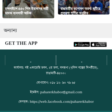
চন্দনাইশে ৪৫০ পিস ইয়াবাসহ নারী
রাঙামাটির তপোবন অরণ্য কুটিরে
মাদক ব্যবসায়ী আটক
প্রবারণা পূর্ণিমা অনুষ্ঠিত
অন্যান্য
GET THE APP
-
-
কার্যালয়: বই একাডেমি ভবন, ২য় তলা, বনরূপা (পুলিশ বক্সের বিপরীতে),
রাঙামাটি-৪৫০০।
যোগাযোগ: ০১৮ ১২- ৯০ ৭৯ ৬৫
ইমেইল: paharerkhabor@gmail.com
ফেসবুক: https://web.facebook.com/paharerkhabor