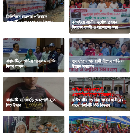
ফিলিস্তিনে হামলার প্রতিবাদে
রাঙামাটিতে মানববন্ধন ও বিক্ষোভ
কাপ্তাইয়ে জাতীয় দূর্যোগ প্রশমন
সমাবেশ
দিবসের র‍্যালী ও আলোচনা সভা
রাঙামাটিতে জাতীয় পাবলিক সার্ভিস
জুরাছড়িতে আওয়ামী লীগের শান্তি ও
দিবস পালন
উন্নয়ন সমাবেশ
আশিকা ডেভেলপমেন্ট
এ্যাসোসিয়েটসের আয়োজন /
রাঙামাটি মানিকছড়ি চেকপোস্ট হতে
কাউখালীর ১৩ বিদ্যালয়ের ছাত্রীদের
শিশু উদ্ধার
মাঝে ডিগনিটি কিট বিতরণ