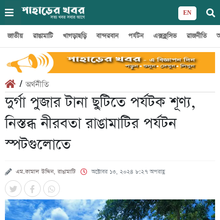
EN
জাতীয়
রাঙামাটি
খাগড়াছড়ি
বান্দরবান
পর্যটন
এক্সক্লুসিভ
রাজনীতি
অ
/
অর্থনীতি
দুর্গা পুজার টানা ছুটিতে পর্যটক শূণ্য,
নিস্তব্ধ নীরবতা রাঙামাটির পর্যটন
স্পটগুলোতে
এম.কামাল উদ্দিন, রাঙামাটি
অক্টোবর ১৩, ২০২৪ ৮:২৭ অপরাহ্ণ