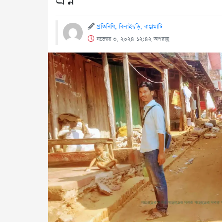
প্রতিনিধি, বিলাইছড়ি, রাঙামাটি
নভেম্বর ৩, ২০২৪ ১২:৪২ অপরাহ্ণ