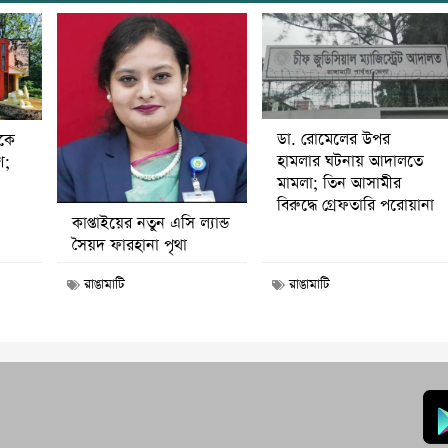
ডা. রোমেলের উপর
ীকে
হামলার ঘটনায় আদালতে
ণ;
মামলা; তিন আসামীর
বিরুদ্ধে গ্রেফতারি পরোয়ানা
কাপ্তাইয়ের নতুন এসি ল্যান্ড
সৈয়দ ফারহানা পৃথা
রাঙামাটি
রাঙামাটি