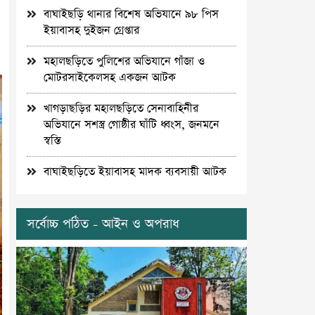
বাঘাইছড়ি থানার বিশেষ অভিযানে ৯৮ পিস
ইয়াবাসহ দুইজন গ্রেপ্তার
মহালছড়িতে পুলিশের অভিযানে গাঁজা ও
মোটরসাইকেলসহ একজন আটক
খাগড়াছড়ির মহালছড়িতে সেনাবাহিনীর
অভিযানে সশস্ত্র গোষ্ঠীর ঘাঁটি ধ্বংস, জনমনে
স্বস্তি
বাঘাইছড়িতে ইয়াবাসহ মাদক ব্যবসায়ী আটক
সর্বোচ্চ পঠিত - আইন ও অপরাধ