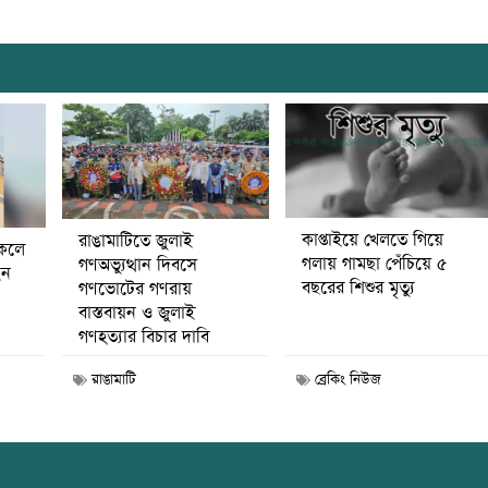
কাপ্তাইয়ে খেলতে গিয়ে
রাঙামাটিতে জুলাই
কেলে
গলায় গামছা পেঁচিয়ে ৫
গণঅভ্যুত্থান দিবসে
েন
বছরের শিশুর মৃত্যু
গণভোটের গণরায়
বাস্তবায়ন ও জুলাই
গণহত্যার বিচার দাবি
রাঙামাটি
ব্রেকিং নিউজ