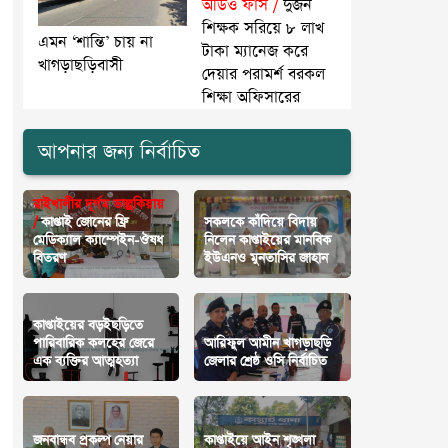
অডিও ফাঁস /
দুজন
শিক্ষক সরিয়ে ৮ লাখ
এমন ‘শান্তি’ চায় না
টাকা ম্যানেজ করে
খাগড়াছড়িবাসী
দেয়ার পরামর্শ বরকল
শিক্ষা অফিসারের
আপনার জন্য নির্বাচিত
রাইখালীর দূর্গম ভাল্লুকিয়ায়
/
কাপ্তাই জোনের ফ্রি
সকলকে কাঁদিয়ে বিদায়
মেডিক্যাল ক্যাম্পেইন-ঔষধ
নিলেন কাপ্তাইয়ের মানবিক
বিতরণ
ইউএনও মুনতাসির জাহান
কাপ্তাইয়ের বড়ইছড়িতে
পারিবারিক কলহের জেরে
আরিফুল আমীন খাগড়াছড়ি
এক ব্যক্তির আত্মহত্যা
জেলার শ্রেষ্ঠ ওসি নির্বাচিত
জনবান্ধব প্রকল্প নেয়ার
কাপ্তাইয়ে আইন শৃঙ্খলা