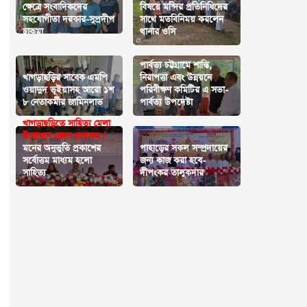
ক্ষেত্রে সংবাদিকদের
বিষয়ে মন্দির প্রতিনিধিদের
সহযোগীতা দরকার-সুপ্রদীপ
সাথে মতবিনিময় করলেন
চাকমা
থানার ওসি
পার্বত্য চট্টগ্রামে শান্তি,
খাগড়াছড়ির সাবেক এমপি
নিরাপত্তা এবং উন্নয়নে
ওয়াদুদ ভূইয়াসহ আরো ১শ
পরিবীক্ষণ কমিটির এ সভা-
৮ নেতাকর্মীর জামিনলাভ
পার্বত্য উপদেষ্টা
খাগড়াছড়িতে সাহিত্য মেলা
উদ্বোধনে জেলা প্রশাসক /
মনের অনুভুতি প্রকাশের
পাহাড়ের সকল সম্প্রদায়ের
সর্বোত্তম মাধ্যম হলো
জন্য কাজ করা হবে-
সাহিত্য
দীপংকর তালুকদার