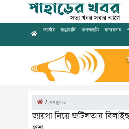
জাতীয়
রাঙামাটি
খাগড়াছড়ি
বান্দরবান
প
/
এক্সক্লুসিভ
জায়গা নিয়ে জটিলতায় বিলাইছড়
প্রশ্ন