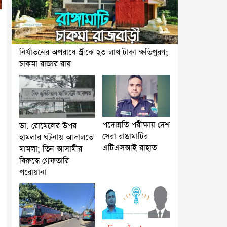
নির্যাতনের অপরাধে স্ত্রীকে ২৩ লাখ টাকা ক্ষতিপুরণ;
চাকমা রাজার রায়
পদোন্নতি পরীক্ষায় দেশ
ডা. রোমেলের উপর
সেরা রাঙামাটির
হামলার ঘটনায় আদালতে
এটিএসআই রাহাত
মামলা; তিন আসামীর
বিরুদ্ধে গ্রেফতারি
পরোয়ানা