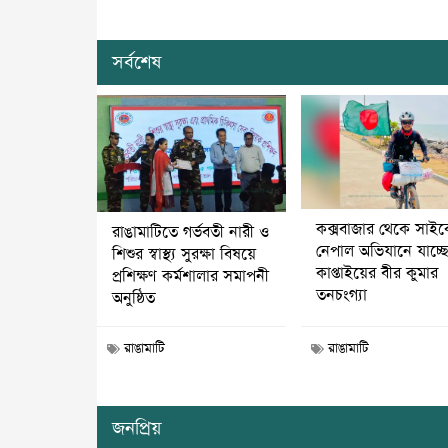
সর্বশেষ
কক্সবাজার থেকে সাই
রাঙামাটিতে গর্ভবতী নারী ও
নেপাল অভিযানে যাচ্ছ
শিশুর স্বাস্থ্য সুরক্ষা বিষয়ে
কাপ্তাইয়ের বীর কুমার
প্রশিক্ষণ কর্মশালার সমাপনী
তনচংগ্যা
অনুষ্ঠিত
রাঙামাটি
রাঙামাটি
জনপ্রিয়